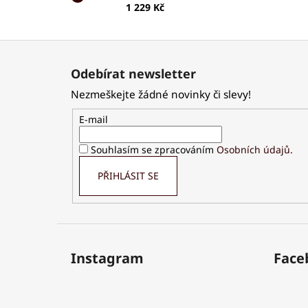
1 229 Kč
Z
á
Odebírat newsletter
p
Nezmeškejte žádné novinky či slevy!
a
t
E-mail
í
Souhlasím se zpracováním
Osobních údajů
.
PŘIHLÁSIT SE
Instagram
Face