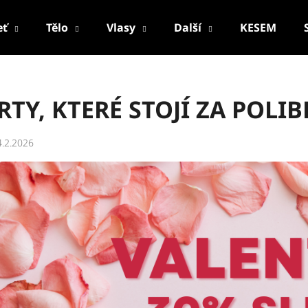
eť
Tělo
Vlasy
Další
KESEM
Co potřebujete najít?
RTY, KTERÉ STOJÍ ZA POLIB
HLEDAT
4.2.2026
Doporučujeme
PALSAR7 CESTOVNÍ MANIKÚRNÍ SADA
PALSAR7 FACE-