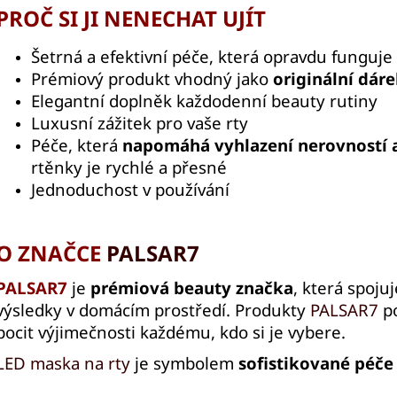
PROČ SI JI NENECHAT UJÍT
Šetrná a efektivní péče, která opravdu funguje
Prémiový produkt vhodný jako
originální dár
Elegantní doplněk každodenní beauty rutiny
Luxusní zážitek pro vaše rty
Péče, která
napomáhá vyhlazení nerovností 
rtěnky je rychlé a přesné
Jednoduchost v používání
O ZNAČCE
PALSAR7
PALSAR7
je
prémiová beauty značka
, která spoju
výsledky v domácím prostředí. Produkty
PALSAR7
po
pocit výjimečnosti každému, kdo si je vybere.
LED maska na rty
je symbolem
sofistikované péče