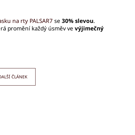
sku na rty PALSAR7
se
30% slevou
.
erá promění každý úsměv ve
výjimečný
DALŠÍ ČLÁNEK