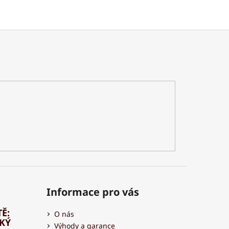
Informace pro vás
Ě:
O nás
HKÝ
Výhody a garance