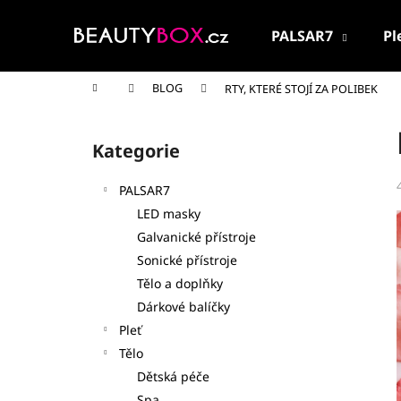
K
Přejít
na
o
PALSAR7
Pl
obsah
Zpět
Zpět
š
do
do
í
Domů
BLOG
RTY, KTERÉ STOJÍ ZA POLIBEK
k
obchodu
obchodu
P
o
Kategorie
Přeskočit
s
kategorie
t
PALSAR7
r
LED masky
a
Galvanické přístroje
n
Sonické přístroje
n
Tělo a doplňky
í
Dárkové balíčky
p
Pleť
a
Tělo
n
Dětská péče
PALSAR7 CESTOVNÍ KOSMETICKÁ SADA
e
Spa