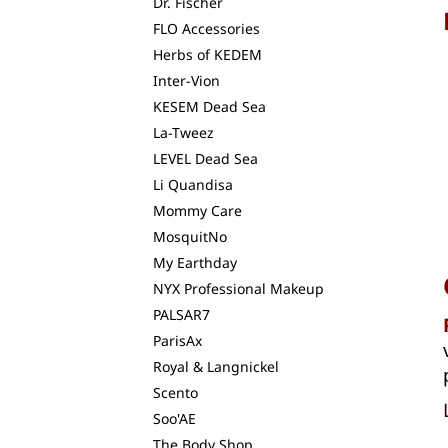
Dr. Fischer
FLO Accessories
Herbs of KEDEM
Inter-Vion
KESEM Dead Sea
La-Tweez
LEVEL Dead Sea
Li Quandisa
Mommy Care
MosquitNo
My Earthday
NYX Professional Makeup
PALSAR7
ParisAx
Royal & Langnickel
Scento
Soo'AE
The Body Shop