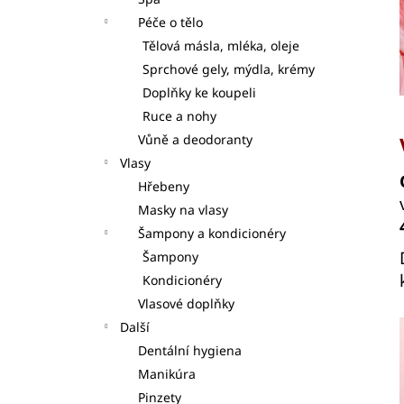
S DÁVKOVAČI 7KS
l
Péče o tělo
125 Kč
Tělová másla, mléka, oleje
Sprchové gely, mýdla, krémy
Doplňky ke koupeli
Ruce a nohy
Vůně a deodoranty
Vlasy
Hřebeny
Masky na vlasy
Šampony a kondicionéry
Šampony
Kondicionéry
Vlasové doplňky
Další
Dentální hygiena
Manikúra
Pinzety