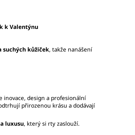
ek k Valentýnu
a suchých kůžiček
, takže nanášení
je inovace, design a profesionální
dtrhují přirozenou krásu a dodávají
 a luxusu
, který si rty zaslouží.