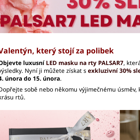
5 KS
VÁLEČEK NA OBLI
175 Kč
789 Kč
Valentýn, který stojí za polibek
Objevte luxusní
LED masku na rty PALSAR7
, kter
výsledky. Nyní ji můžete získat s
exkluzivní 30% sl
4. února do 15. února
.
Dopřejte sobě nebo někomu výjimečnému úsměv, k
krásu rtů.