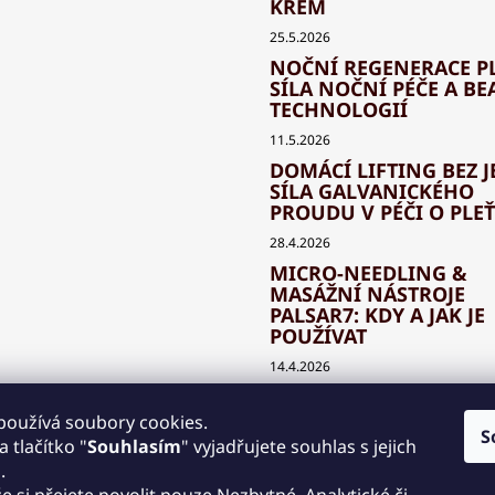
KRÉM
25.5.2026
NOČNÍ REGENERACE PL
SÍLA NOČNÍ PÉČE A BE
TECHNOLOGIÍ
11.5.2026
DOMÁCÍ LIFTING BEZ J
SÍLA GALVANICKÉHO
PROUDU V PÉČI O PLEŤ
28.4.2026
MICRO-NEEDLING &
MASÁŽNÍ NÁSTROJE
PALSAR7: KDY A JAK JE
POUŽÍVAT
14.4.2026
JAK SPRÁVNĚ KOMBIN
BEAUTY TECHNOLOGIE
používá soubory cookies.
S
KLASICKOU KOSMETIK
 tlačítko "
Souhlasím
" vyjadřujete souhlas s jejich
.
30.3.2026