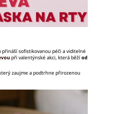
ČEJ (JADEIT)
á přináší sofistikovanou péči a viditelné
evou
při valentýnské akci, která běží
od
terý zaujme a podtrhne přirozenou