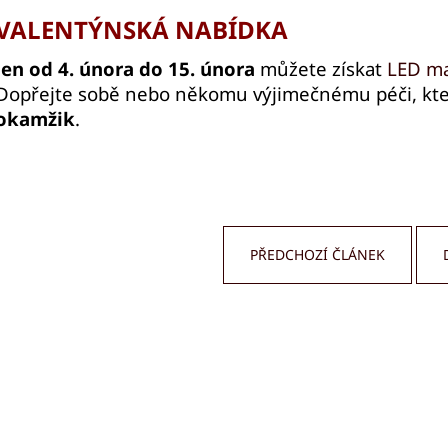
VALENTÝNSKÁ NABÍDKA
Jen od
4. února do 15. února
můžete získat
LED ma
Dopřejte sobě nebo někomu výjimečnému péči, kt
okamžik
.
PŘEDCHOZÍ ČLÁNEK