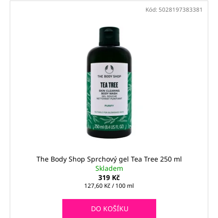
Kód:
5028197383381
The Body Shop Sprchový gel Tea Tree 250 ml
Skladem
319 Kč
Měrná
127,60 Kč / 100 ml
cena:
DO KOŠÍKU