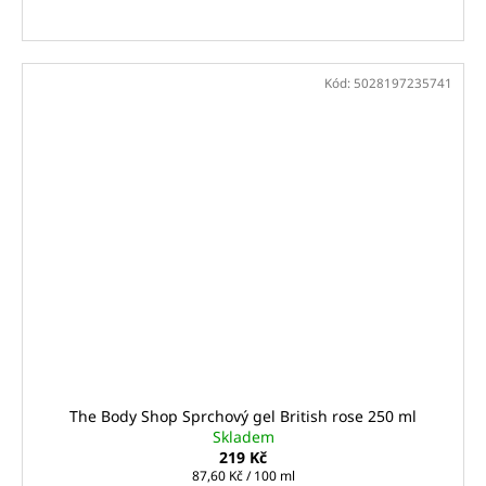
Kód:
5028197235741
The Body Shop Sprchový gel British rose 250 ml
Skladem
219 Kč
Měrná
87,60 Kč / 100 ml