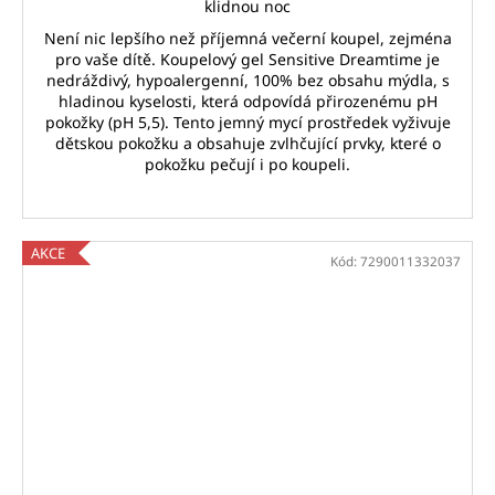
klidnou noc
Není nic lepšího než příjemná večerní koupel, zejména
pro vaše dítě. Koupelový gel Sensitive Dreamtime je
nedráždivý, hypoalergenní, 100% bez obsahu mýdla, s
hladinou kyselosti, která odpovídá přirozenému pH
pokožky (pH 5,5). Tento jemný mycí prostředek vyživuje
dětskou pokožku a obsahuje zvlhčující prvky, které o
pokožku pečují i po koupeli.
AKCE
Kód:
7290011332037