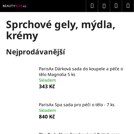
K
Přejít
Hledat
Náku
M
Přihlášení
na
o
obsah
Zpět
Zpět
košík
š
Sprchové gely, mýdla,
í
C
krémy
k
o
p
Nejprodávanější
o
t
ParisAx Dárková sada do koupele a péče o
ř
tělo Magnolia 5 ks
e
Skladem
b
343 Kč
u
j
ParisAx Spa sada pro péči o tělo - 7 ks
e
Skladem
840 Kč
t
e
n