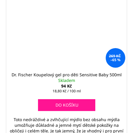
269 KČ
–65 %
Dr. Fischer Koupelový gel pro děti Sensitive Baby 500ml
Skladem
94 Kč
Měrná
18,80 Kč / 100 ml
cena:
DO KOŠÍKU
Toto nedráždivé a zvlhčující mýdlo bez obsahu mýdla
umožňuje důkladné a jemné mytí dětské pokožky na
obličeji i celém těle. Je tak jemný, že je vhodný i pro první