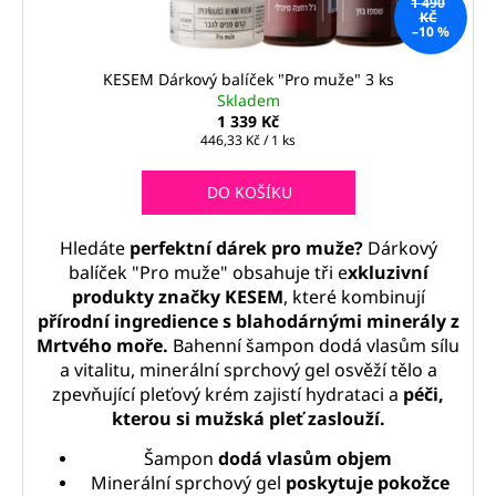
1 490
KČ
–10 %
KESEM Dárkový balíček "Pro muže" 3 ks
Skladem
1 339 Kč
Měrná
446,33 Kč / 1 ks
cena:
DO KOŠÍKU
Hledáte
perfektní dárek pro muže?
Dárkový
balíček "Pro muže" obsahuje tři e
xkluzivní
produkty značky KESEM
, které kombinují
přírodní ingredience s blahodárnými minerály z
Mrtvého moře.
Bahenní šampon dodá vlasům sílu
a vitalitu, minerální sprchový gel osvěží tělo a
zpevňující pleťový krém zajistí hydrataci a
péči,
kterou si mužská pleť zaslouží.
Šampon
dodá vlasům objem
Minerální sprchový gel
poskytuje pokožce