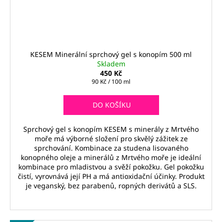
KESEM Minerální sprchový gel s konopím 500 ml
Skladem
450 Kč
Měrná
90 Kč / 100 ml
cena:
DO KOŠÍKU
Sprchový gel s konopím KESEM s minerály z Mrtvého
moře má výborné složení pro skvělý zážitek ze
sprchování. Kombinace za studena lisovaného
konopného oleje a minerálů z Mrtvého moře je ideální
kombinace pro mladistvou a svěží pokožku. Gel pokožku
čistí, vyrovnává její PH a má antioxidační účinky. Produkt
je veganský, bez parabenů, ropných derivátů a SLS.