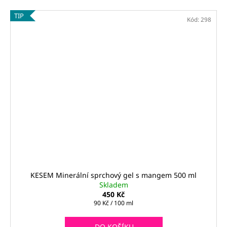
TIP
Kód:
298
KESEM Minerální sprchový gel s mangem 500 ml
Skladem
450 Kč
Měrná
90 Kč / 100 ml
cena:
DO KOŠÍKU