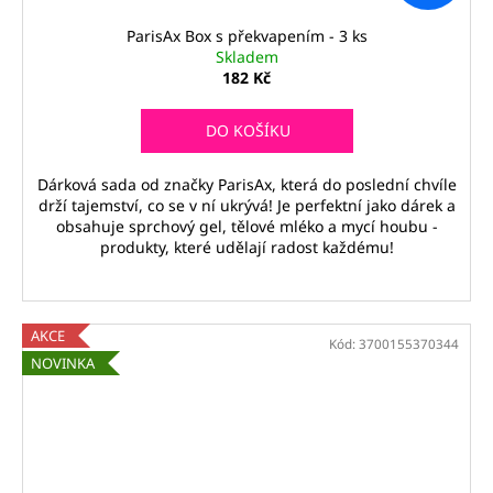
ParisAx Box s překvapením - 3 ks
Skladem
182 Kč
DO KOŠÍKU
Dárková sada od značky ParisAx, která do poslední chvíle
drží tajemství, co se v ní ukrývá! Je perfektní jako dárek a
obsahuje sprchový gel, tělové mléko a mycí houbu -
produkty, které udělají radost každému!
AKCE
Kód:
3700155370344
NOVINKA