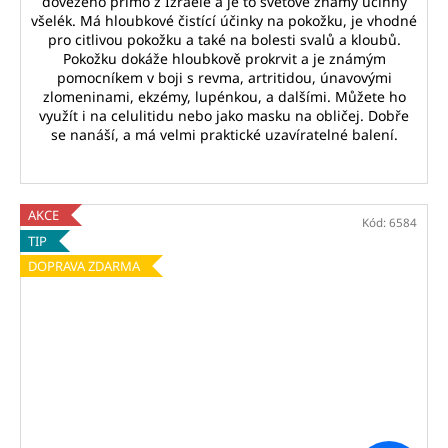
dovezeno přímo z Izraele a je to světově známý účinný
všelék. Má hloubkové čistící účinky na pokožku, je vhodné
pro citlivou pokožku a také na bolesti svalů a kloubů.
Pokožku dokáže hloubkově prokrvit a je známým
pomocníkem v boji s revma, artritidou, únavovými
zlomeninami, ekzémy, lupénkou, a dalšími. Můžete ho
využít i na celulitidu nebo jako masku na obličej. Dobře
se nanáší, a má velmi praktické uzavíratelné balení.
AKCE
Kód:
6584
TIP
DOPRAVA ZDARMA