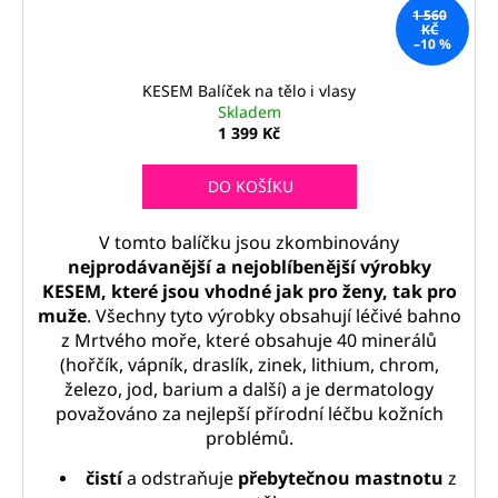
1 560
KČ
–10 %
KESEM Balíček na tělo i vlasy
Skladem
1 399 Kč
DO KOŠÍKU
V tomto balíčku jsou zkombinovány
nejprodávanější a nejoblíbenější výrobky
KESEM, které jsou vhodné jak pro ženy, tak pro
muže
. Všechny tyto výrobky obsahují léčivé bahno
z Mrtvého moře, které obsahuje 40 minerálů
(hořčík, vápník, draslík, zinek, lithium, chrom,
železo, jod, barium a další) a je dermatology
považováno za nejlepší přírodní léčbu kožních
problémů.
čistí
a odstraňuje
přebytečnou mastnotu
z