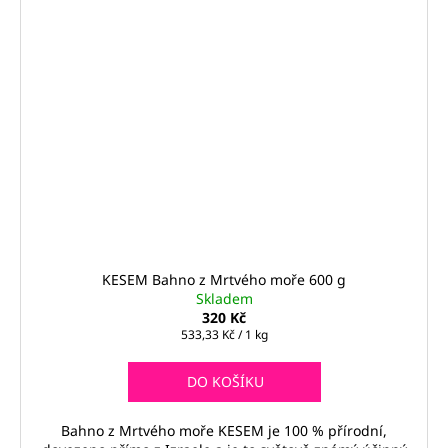
KESEM Bahno z Mrtvého moře 600 g
Skladem
320 Kč
Měrná
533,33 Kč / 1 kg
cena:
DO KOŠÍKU
Bahno z Mrtvého moře KESEM je 100 % přírodní,