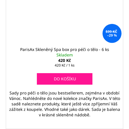
599 KČ
–29 %
ParisAx Skleněný Spa box pro péči o tělo - 6 ks
Skladem
420 Kč
Měrná
420 Kč / 1 ks
cena:
DO KOŠÍKU
Sady pro péči o tělo jsou bestsellerem, zejména v období
Vánoc. Nahlédněte do nové kolekce značky ParisAx. V této
sadě naleznete produkty, které ještě více zpříjemní Váš
zážitek z koupele. Vhodné také jako dárek. Sada je balena
v krásné skleněné nádobě.