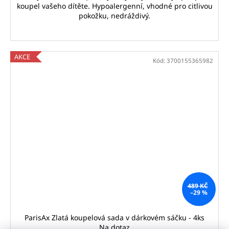
koupel vašeho dítěte. Hypoalergenní, vhodné pro citlivou
pokožku, nedráždivý.
AKCE
Kód:
3700155365982
489 KČ
–29 %
ParisAx Zlatá koupelová sada v dárkovém sáčku - 4ks
Na dotaz