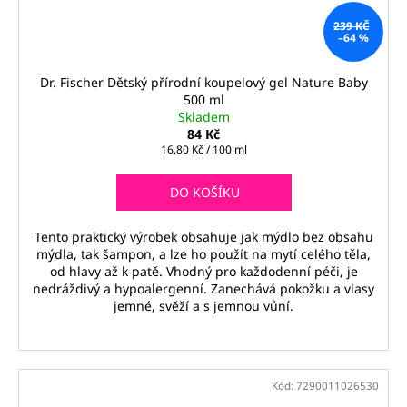
239 KČ
–64 %
Dr. Fischer Dětský přírodní koupelový gel Nature Baby
500 ml
Skladem
84 Kč
Měrná
16,80 Kč / 100 ml
cena:
DO KOŠÍKU
Tento praktický výrobek obsahuje jak mýdlo bez obsahu
mýdla, tak šampon, a lze ho použít na mytí celého těla,
od hlavy až k patě. Vhodný pro každodenní péči, je
nedráždivý a hypoalergenní. Zanechává pokožku a vlasy
jemné, svěží a s jemnou vůní.
Kód:
7290011026530