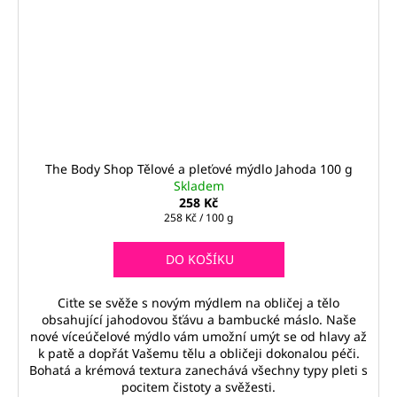
The Body Shop Tělové a pleťové mýdlo Jahoda 100 g
Skladem
258 Kč
Měrná
258 Kč / 100 g
cena:
DO KOŠÍKU
Ciťte se svěže s novým mýdlem na obličej a tělo
obsahující jahodovou šťávu a bambucké máslo. Naše
nové víceúčelové mýdlo vám umožní umýt se od hlavy až
k patě a dopřát Vašemu tělu a obličeji dokonalou péči.
Bohatá a krémová textura zanechává všechny typy pleti s
pocitem čistoty a svěžesti.