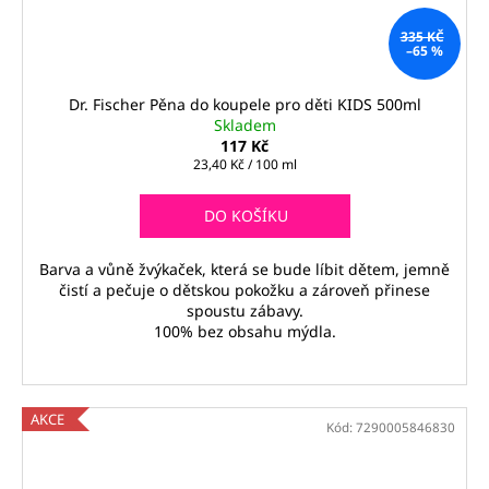
335 KČ
–65 %
Dr. Fischer Pěna do koupele pro děti KIDS 500ml
Skladem
117 Kč
Měrná
23,40 Kč / 100 ml
cena:
DO KOŠÍKU
Barva a vůně žvýkaček, která se bude líbit dětem, jemně
čistí a pečuje o dětskou pokožku a zároveň přinese
spoustu zábavy.
100% bez obsahu mýdla.
AKCE
Kód:
7290005846830