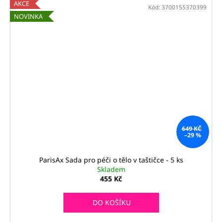
AKCE
Kód:
3700155370399
NOVINKA
649 KČ
–29 %
ParisAx Sada pro péči o tělo v taštičce - 5 ks
Skladem
455 Kč
DO KOŠÍKU