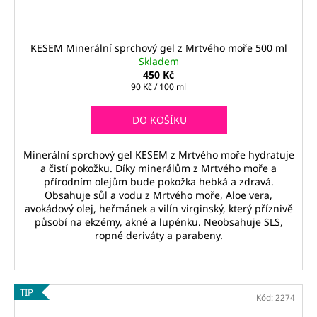
KESEM Minerální sprchový gel z Mrtvého moře 500 ml
Skladem
450 Kč
Měrná
90 Kč / 100 ml
cena:
DO KOŠÍKU
Minerální sprchový gel KESEM z Mrtvého moře hydratuje
a čistí pokožku. Díky minerálům z Mrtvého moře a
přírodním olejům bude pokožka hebká a zdravá.
Obsahuje sůl a vodu z Mrtvého moře, Aloe vera,
avokádový olej, heřmánek a vilín virginský, který příznivě
působí na ekzémy, akné a lupénku. Neobsahuje SLS,
ropné deriváty a parabeny.
TIP
Kód:
2274