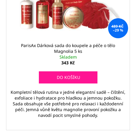
č
ů
o
u
d
j
u
e
m
489 KČ
k
–29 %
e
t
ů
ParisAx Dárková sada do koupele a péče o tělo
Magnolia 5 ks
PALSAR7
Skladem
GALVANICKÁ
ŽEHLIČKA
343 Kč
NA
OBLIČEJ
DO KOŠÍKU
5V1
1
229
Kompletní tělová rutina v jedné elegantní sadě – čištění,
Kč
exfoliace i hydratace pro hladkou a jemnou pokožku.
Sada obsahuje vše potřebné pro relaxaci i každodenní
péči. Jemná vůně květu magnolie provoní pokožku a
navodí pocit smyslné pohody.