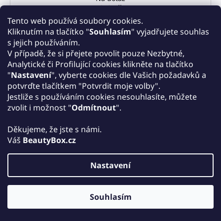
343 Kč
Tento web používá soubory cookies.
Kliknutím na tlačítko "
Souhlasím
" vyjadřujete souhlas
DETAIL
s jejich používáním.
V případě, že si přejete povolit pouze Nezbytné,
Zlatá koupelová dárková sada od značky ParisAx
Analytické či Profilující cookies klikněte na tlačítko
obsahuje základní produkty potřebné pro prvotřídní
zážitek z koupele. Sada je balena ve zlato-průhledném
"
Nastavení
", vyberte cookies dle Vašich požadavků a
sáčku. Dopřejte sobě nebo svým blízkým špičkové
potvrďte tlačítkem "Potvrdit moje volby".
produkty pro koupel. Vhodné jako dárek k Vánocům.
Jestliže s používáním cookies nesouhlasíte, můžete
zvolit i možnost "
Odmítnout
".
Děkujeme, že jste s námi.
AKCE
Kód:
3700155365203
Váš
BeautyBox.cz
Nastavení
Souhlasím