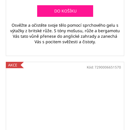
cena:
DO KOŠÍKU
Osvěžte a očistěte svoje tělo pomocí sprchového gelu s
výtažky z britské růže. S tóny mošusu, růže a bergamotu
Vás tato vůně přenese do anglické zahrady a zanechá
Vás s pocitem svěžesti a čistoty.
AKCE
Kód:
7290006651570