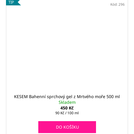
TIP
Kód:
296
KESEM Bahenní sprchový gel z Mrtvého moře 500 ml
Skladem
450 Kč
Měrná
90 Kč / 100 ml
cena:
DO KOŠÍKU