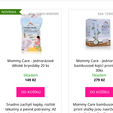
e
V
n
NOVINKA
ý
Kód:
7290018080900
Kód:
7290
í
p
p
i
r
s
o
p
d
r
u
o
k
d
Mommy Care - Jednorázové
Mommy Care - Jednor
t
dětské bryndáky 20 ks
bambusové kojící prsní
u
ů
30ks
k
Skladem
Skladem
t
149 Kč
279 Kč
ů
DO KOŠÍKU
DO KOŠÍKU
Snadno zachytí kapky, rozlité
Mommy Care bambusové
tekutiny a pevné potraviny. Až
prsní vložky jsou navr