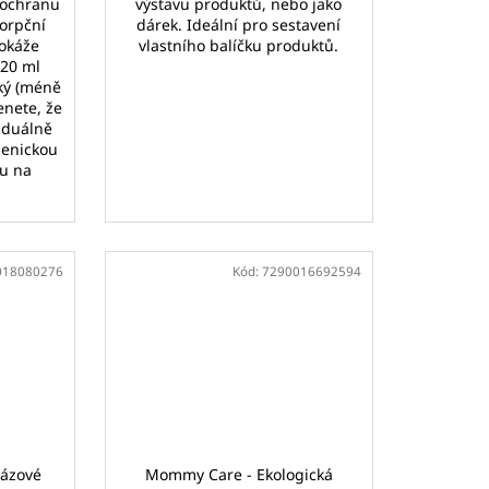
 ochranu
výstavu produktů, nebo jako
sorpční
dárek. Ideální pro sestavení
dokáže
vlastního balíčku produktů.
120 ml
nký (méně
nete, že
iduálně
ienickou
u na
018080276
Kód:
7290016692594
ázové
Mommy Care - Ekologická