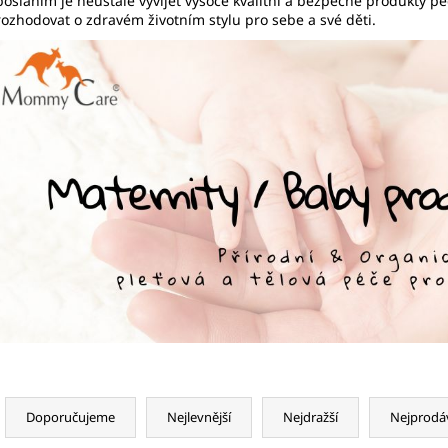
posláním je neustále vyvíjet vysoce kvalitní a bezpečné produkty pé
5 KS
VÁLEČEK NA OBLI
rozhodovat o zdravém životním stylu pro sebe a své děti.
175 Kč
789 Kč
Ř
a
Doporučujeme
Nejlevnější
Nejdražší
Nejprodá
z