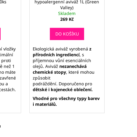
60ks
hypoalergenní aviváž 1L (Green
Valley)
Skladem
269 Kč
DO KOŠÍKU
í vložky
Ekologická aviváž vyrobená
z
imální
přírodních ingrediencí
, s
 proti
příjemnou vůní esenciálních
ně než 1
olejů.
Aviváž
nezanechává
ho máte
chemické stopy
, které mohou
uzavřené
způsobit
ou a
podráždění.
Doporučeno pro
cestách.
dětské i kojenecké oblečení.
Vhodné pro všechny typy barev
i materiálů.
m