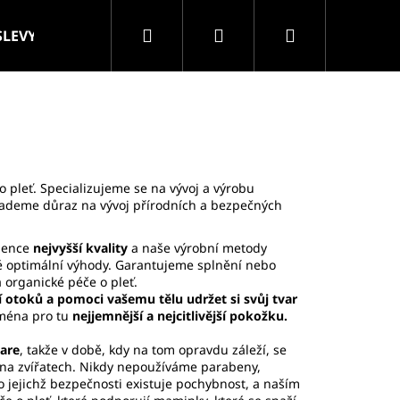
Hledat
Přihlášení
Nákupní
SLEVY
VELKOOBCHOD
Značky
košík
 pleť. Specializujeme se na vývoj a výrobu
ademe důraz na vývoj přírodních a bezpečných
ience
nejvyšší kvality
a naše výrobní metody
 své optimální výhody. Garantujeme splnění nebo
 organické péče o pleť.
ní otoků a pomoci vašemu tělu udržet si svůj tvar
jména pro tu
nejjemnější a nejcitlivější pokožku.
are
, takže v době, kdy na tom opravdu záleží, se
 na zvířatech. Nikdy nepoužíváme parabeny,
 o jejichž bezpečnosti existuje pochybnost, a naším
ROLLER MASÁŽNÍ