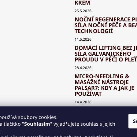
KRÉM
25.5.2026
NOČNÍ REGENERACE PL
SÍLA NOČNÍ PÉČE A BE
TECHNOLOGIÍ
11.5.2026
DOMÁCÍ LIFTING BEZ J
SÍLA GALVANICKÉHO
PROUDU V PÉČI O PLEŤ
28.4.2026
MICRO-NEEDLING &
MASÁŽNÍ NÁSTROJE
PALSAR7: KDY A JAK JE
POUŽÍVAT
14.4.2026
JAK SPRÁVNĚ KOMBIN
BEAUTY TECHNOLOGIE
používá soubory cookies.
S
KLASICKOU KOSMETIK
 tlačítko "
Souhlasím
" vyjadřujete souhlas s jejich
.
30.3.2026