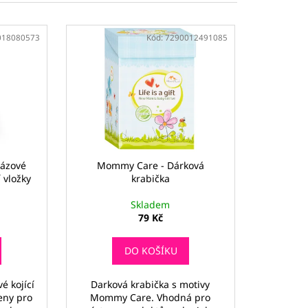
018080573
Kód:
7290012491085
ázové
Mommy Care - Dárková
 vložky
krabička
Skladem
79 Kč
DO KOŠÍKU
 kojící
Darková krabička s motivy
ženy pro
Mommy Care. Vhodná pro