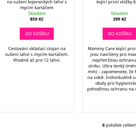
na sušení kojeneckých lahví s
kojící prsní vložky 
mycím kartáčem
Skladem
Skladem
859 Kč
399 Kč
DO KOŠÍKU
DO KOŠÍKU
Cestování skládací stojan na
Mommy Care kojící prsn
sušení lahví s mycím kartáčem.
jsou navrženy pro max
Vhodné až pro 12 lahví.
nepřetržitou ochranu
úniku. Ultra tenký (mé
mm) – zapomenete, že 
na sobě. Individuálně 
obaly pro hygienick
pohodlnou ochranu na 
6
položek celke
O
v