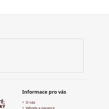
Informace pro vás
Ě:
O nás
HKÝ
Výhody a garance