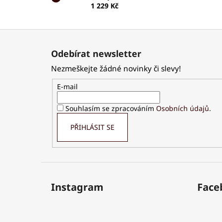
1 229 Kč
Z
á
Odebírat newsletter
p
Nezmeškejte žádné novinky či slevy!
a
t
E-mail
í
Souhlasím se zpracováním
Osobních údajů
.
PŘIHLÁSIT SE
Instagram
Face