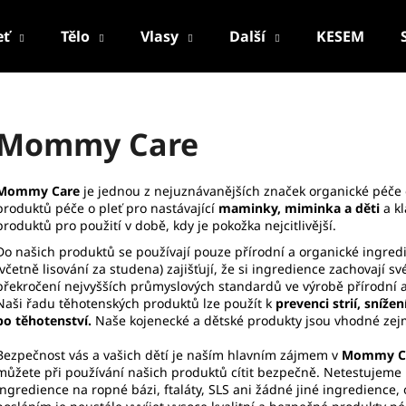
eť
Tělo
Vlasy
Další
KESEM
Co potřebujete najít?
Mommy Care
HLEDAT
Mommy Care
je jednou z nejuznávanějších značek organické péče o
produktů péče o pleť pro nastávající
maminky, miminka a děti
a kl
produktů pro použití v době, kdy je pokožka nejcitlivější.
Doporučujeme
Do našich produktů se používají pouze přírodní a organické ingred
(včetně lisování za studena) zajišťují, že si ingredience zachovají
překročení nejvyšších průmyslových standardů ve výrobě přírodní a
Naši řadu těhotenských produktů lze použít k
prevenci strií, sníže
po těhotenství.
Naše kojenecké a dětské produkty jsou vhodné ze
Bezpečnost vás a vašich dětí je naším hlavním zájmem v
Mommy C
můžete při používání našich produktů cítit bezpečně. Netestujeme
ingredience na ropné bázi, ftaláty, SLS ani žádné jiné ingredience,
PALSAR7 CESTOVNÍ MANIKÚRNÍ SADA
PALSAR7 FACE-