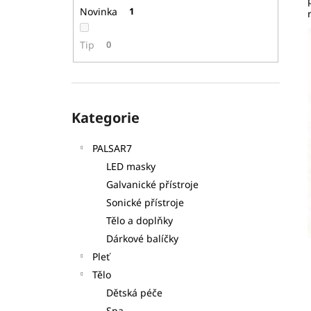
S DÁVKOVAČI 7KS
l
Novinka
1
125 Kč
Tip
0
Přeskočit
Kategorie
kategorie
PALSAR7
LED masky
Galvanické přístroje
Sonické přístroje
Tělo a doplňky
Dárkové balíčky
Pleť
Tělo
Dětská péče
Spa