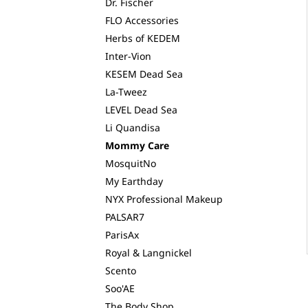
Dr. Fischer
FLO Accessories
Herbs of KEDEM
Inter-Vion
KESEM Dead Sea
La-Tweez
LEVEL Dead Sea
Li Quandisa
Mommy Care
MosquitNo
My Earthday
NYX Professional Makeup
PALSAR7
ParisAx
Royal & Langnickel
Scento
Soo'AE
The Body Shop