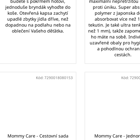
budete s pokrmem hotovi,
maximální nepřetržitou
jednoduše bryndák vyhoďte do
proti úniku. Super ab
koše. Otevřená kapsa zachytí
polymer z Japonska 
upadlé zbytky jídla dříve, než
absorbovat více než 
dopadnou na podlahu nebo na
tekutin. Je také ultra te
oblečení Vašeho děťátka.
než 1 mm), takže zapome
ho máte na sobě. Indiv
uzavřené obaly pro hyg
a pohodlnou ochran
cestách.
Kód:
7290018080153
Kód:
7290
Mommy Care - Cestovní sada
Mommy Care - Jednor