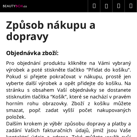
K
Přejít
Hledat
Náku
M
Přihlášení
na
o
obsah
Zpět
Zpět
košík
š
Způsob nákupu a
í
C
dopravy
k
o
p
Objednávka zboží:
o
Pro objednání produktu klikněte na Vámi vybraný
t
výrobek a poté stiskněte tlačítko “Přidat do košíku“.
ř
Pokud si přejete pokračovat v nákupu, prostě jen
e
vyberte další výrobek a opět přidejte do košíku. Na
b
stránku s obsahem Vaší objednávky se dostanete
u
stisknutím tlačítka “Košík”, které se nachází v pravém
horním rohu obrazovky. Zboží z košíku můžete
j
smazat, popř. zadat vyšší počet nakupovaných
e
položek.
t
Dalším krokem je výběr způsobu dopravy a platby a
e
zadání Vašich fakturačních údajů, jimiž jsou Vaše
n
kontaktní údaje a adresa. Také můžete využít svůj