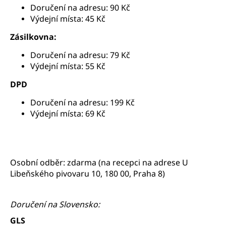
č
Doručení na adresu: 90 Kč
u
Výdejní místa: 45 Kč
j
e
Zásilkovna:
m
Doručení na adresu: 79 Kč
e
Výdejní místa: 55 Kč
DPD
PALSAR7
FACE-
Doručení na adresu: 199 Kč
ROLLER
MASÁŽNÍ
Výdejní místa: 69 Kč
VÁLEČEK
NA
OBLIČEJ
(JADEIT)
789
Osobní odběr: zdarma (na recepci na adrese U
Kč
Libeňského pivovaru 10, 180 00, Praha 8)
Doručení na Slovensko:
GLS