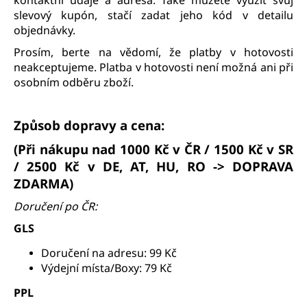
a
slevový kupón, stačí zadat jeho kód v detailu
objednávky.
j
í
Prosím, berte na vědomí, že platby v hotovosti
neakceptujeme. Platba v hotovosti není možná ani při
t
osobním odběru zboží.
?
Způsob dopravy a cena:
(Při nákupu nad 1000 Kč v ČR / 1500 Kč v SR
HLEDAT
/ 2500 Kč v DE, AT, HU, RO
-> DOPRAVA
ZDARMA)
Doručení po ČR:
D
GLS
o
p
Doručení na adresu: 99 Kč
o
Výdejní místa/Boxy: 79 Kč
r
PPL
u