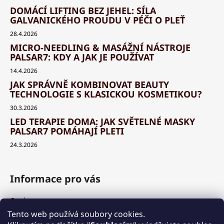
DOMÁCÍ LIFTING BEZ JEHEL: SÍLA
GALVANICKÉHO PROUDU V PÉČI O PLEŤ
28.4.2026
MICRO-NEEDLING & MASÁŽNÍ NÁSTROJE
PALSAR7: KDY A JAK JE POUŽÍVAT
14.4.2026
JAK SPRÁVNĚ KOMBINOVAT BEAUTY
TECHNOLOGIE S KLASICKOU KOSMETIKOU?
30.3.2026
LED TERAPIE DOMA: JAK SVĚTELNÉ MASKY
PALSAR7 POMÁHAJÍ PLETI
24.3.2026
Informace pro vás
O nás
Výhody a garance
Tento web používá soubory cookies.
Množstevní slevy