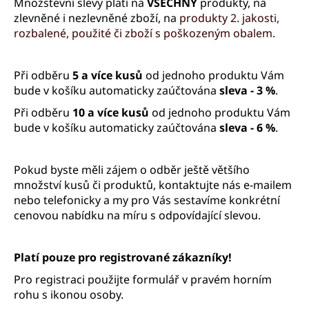
Množstevní slevy platí na
VŠECHNY
produkty, na
a
zlevněné i nezlevněné zboží, na
produkty 2. jakosti,
j
rozbalené, použité či zboží s poškozeným obalem.
í
t
Při odběru
5 a více kusů
od jednoho produktu Vám
?
bude v košíku automaticky zaúčtována
sleva - 3 %
.
Při odběru
10 a více kusů
od jednoho produktu Vám
bude v košíku automaticky zaúčtována
sleva - 6 %
.
HLEDAT
Pokud byste měli zájem o odběr ještě většího
množství kusů či produktů, kontaktujte nás e-mailem
nebo telefonicky a my pro Vás sestavíme konkrétní
cenovou nabídku na míru s odpovídající slevou.
D
o
p
Platí pouze pro registrované zákazníky!
o
Pro registraci použijte formulář v pravém horním
r
rohu s ikonou osoby.
u