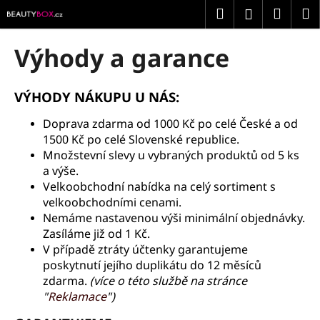
K
Přejít
Hledat
Náku
M
Přihlášení
na
o
obsah
Zpět
Zpět
košík
š
Výhody a garance
í
C
k
o
VÝHODY NÁKUPU U NÁS:
p
Doprava zdarma od 1000 Kč po celé České a od
o
1500 Kč po celé Slovenské republice.
t
Množstevní slevy u vybraných produktů od 5 ks
ř
a výše.
e
Velkoobchodní nabídka na celý sortiment s
velkoobchodními cenami.
b
Nemáme nastavenou výši minimální objednávky.
u
Zasíláme již od 1 Kč.
j
V případě ztráty účtenky garantujeme
e
poskytnutí jejího duplikátu do 12 měsíců
t
zdarma.
(více o této službě na stránce
"
Reklamace
")
e
n