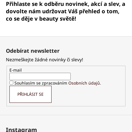
č
Přihlaste se k odběru novinek, akcí a slev, a
u
dovolte nám udržovat Váš přehled o tom,
j
co se děje v beauty světě!
e
m
e
Z
á
Odebírat newsletter
PALSAR7
p
CESTOVNÍ
Nezmeškejte žádné novinky či slevy!
KOSMETICKÁ
a
SADA
t
E-mail
S
DÁVKOVAČI
í
7KS
Souhlasím se zpracováním
Osobních údajů
.
125
Kč
PŘIHLÁSIT SE
Instagram