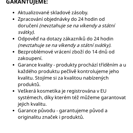
GARANTUJEME:
a
Aktualizované skladové zásoby.
j
Zpracování objednávky do 24 hodin od
í
doručení
(nevztahuje se na víkendy a státní
t
svátky)
.
?
Odpověď na dotazy zákazníků do 24 hodin
(nevztahuje se na víkendy a státní svátky)
.
Bezproblémové vrácení zboží do 14 dnů od
zakoupení.
Garance kvality -
produkty prochází tříděním a u
HLEDAT
každého produktu pečlivě kontrolujeme jeho
kvalitu. Stojíme si za kvalitou nabízených
produktů.
V
eškerá kosmetika je registrována v EU
D
systémech, díky kterém též můžeme garantovat
o
jejich kvalitu.
p
Garance původu - garantujeme původ a
o
originalitu značek i produktů.
r
u