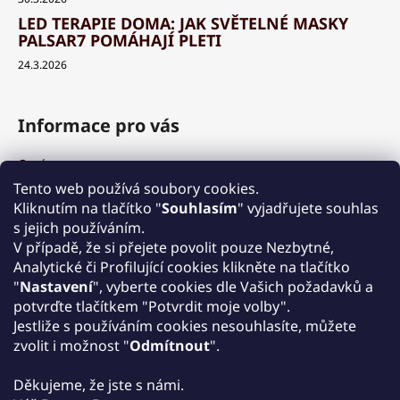
LED TERAPIE DOMA: JAK SVĚTELNÉ MASKY
PALSAR7 POMÁHAJÍ PLETI
24.3.2026
Informace pro vás
O nás
Výhody a garance
Tento web používá soubory cookies.
Množstevní slevy
Kliknutím na tlačítko "
Souhlasím
" vyjadřujete souhlas
Způsob nákupu a dopravy
s jejich používáním.
Reklamace
V případě, že si přejete povolit pouze Nezbytné,
Analytické či Profilující cookies klikněte na tlačítko
Obchodní podmínky
"
Nastavení
", vyberte cookies dle Vašich požadavků a
Podmínky ochrany osobních údajů
potvrďte tlačítkem "Potvrdit moje volby".
Kontakt
Jestliže s používáním cookies nesouhlasíte, můžete
Zpětný odběr elektrozařízení
zvolit i možnost "
Odmítnout
".
Děkujeme, že jste s námi.