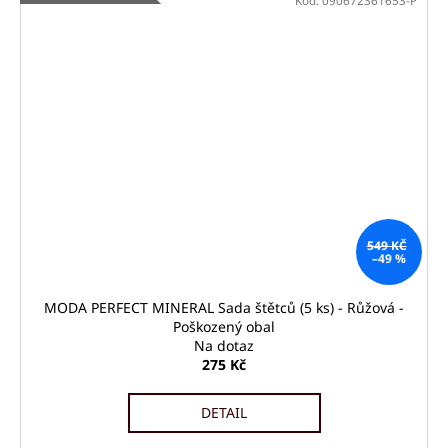
Kód:
090672361653-P
549 KČ
–49 %
MODA PERFECT MINERAL Sada štětců (5 ks) - Růžová -
Poškozený obal
Na dotaz
275 Kč
DETAIL