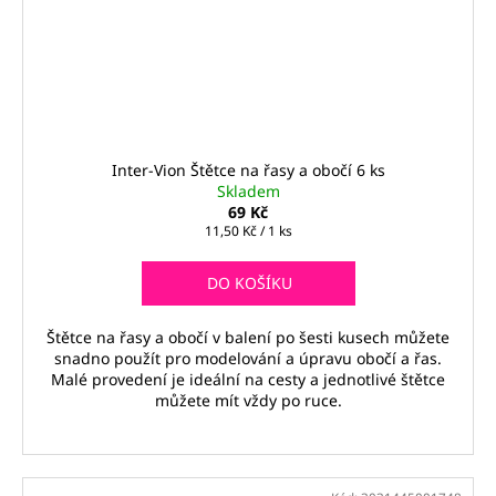
Inter-Vion Štětce na řasy a obočí 6 ks
Skladem
69 Kč
Měrná
11,50 Kč / 1 ks
cena:
DO KOŠÍKU
Štětce na řasy a obočí v balení po šesti kusech můžete
snadno použít pro modelování a úpravu obočí a řas.
Malé provedení je ideální na cesty a jednotlivé štětce
můžete mít vždy po ruce.