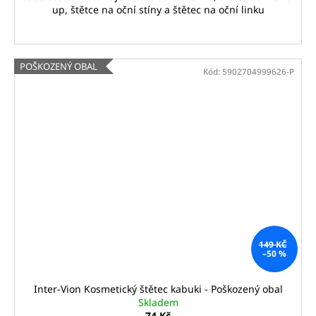
up, štětce na oční stíny a štětec na oční linku
POŠKOZENÝ OBAL
Kód:
5902704999626-P
149 KČ
–50 %
Inter-Vion Kosmetický štětec kabuki - Poškozený obal
Skladem
74 Kč