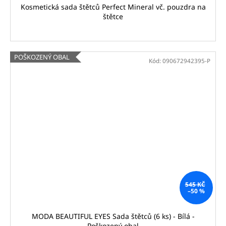
Kosmetická sada štětců Perfect Mineral vč. pouzdra na
štětce
POŠKOZENÝ OBAL
Kód:
090672942395-P
545 KČ
–50 %
MODA BEAUTIFUL EYES Sada štětců (6 ks) - Bílá -
Poškozený obal