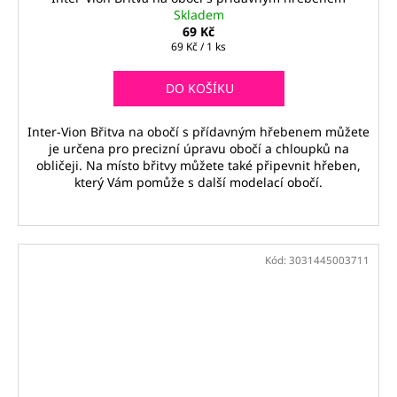
Skladem
69 Kč
Měrná
69 Kč / 1 ks
cena:
DO KOŠÍKU
Inter-Vion Břitva na obočí s přídavným hřebenem můžete
je určena pro precizní úpravu obočí a chloupků na
obličeji. Na místo břitvy můžete také připevnit hřeben,
který Vám pomůže s další modelací obočí.
Kód:
3031445003711