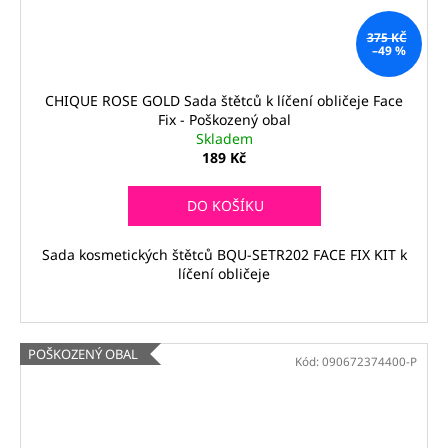
375 KČ
–49 %
CHIQUE ROSE GOLD Sada štětců k líčení obličeje Face
Fix - Poškozený obal
Skladem
189 Kč
DO KOŠÍKU
Sada kosmetických štětců BQU-SETR202 FACE FIX KIT k
líčení obličeje
POŠKOZENÝ OBAL
Kód:
090672374400-P