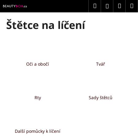
K
Přejít
Hledat
Náku
M
Přihlášení
na
o
obsah
Zpět
Zpět
košík
š
Štětce na líčení
í
C
k
o
p
o
t
Oči a obočí
Tvář
ř
e
b
u
Rty
Sady štětců
j
e
t
e
Další pomůcky k líčení
n