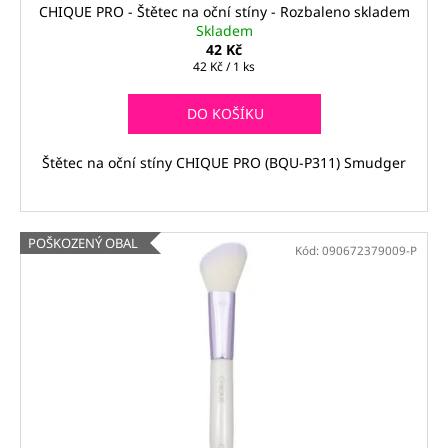
ů
CHIQUE PRO - Štětec na oční stíny - Rozbaleno skladem
Skladem
42 Kč
Měrná
42 Kč / 1 ks
cena:
DO KOŠÍKU
Štětec na oční stíny CHIQUE PRO (BQU-P311) Smudger
POŠKOZENÝ OBAL
Kód:
090672379009-P