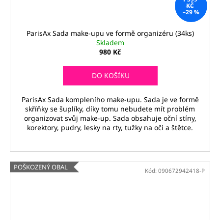
KČ
–29 %
ParisAx Sada make-upu ve formě organizéru (34ks)
Skladem
980 Kč
DO KOŠÍKU
ParisAx Sada kompleního make-upu. Sada je ve formě
skříňky se šuplíky, díky tomu nebudete mít problém
organizovat svůj make-up. Sada obsahuje oční stíny,
korektory, pudry, lesky na rty, tužky na oči a štětce.
POŠKOZENÝ OBAL
Kód:
090672942418-P