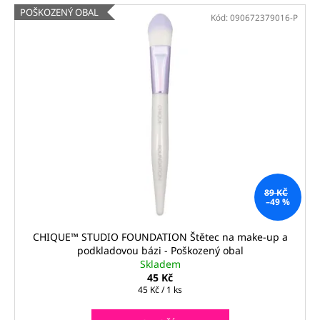
POŠKOZENÝ OBAL
Kód:
090672379016-P
89 KČ
–49 %
CHIQUE™ STUDIO FOUNDATION Štětec na make-up a
podkladovou bázi - Poškozený obal
Skladem
45 Kč
Měrná
45 Kč / 1 ks
cena: