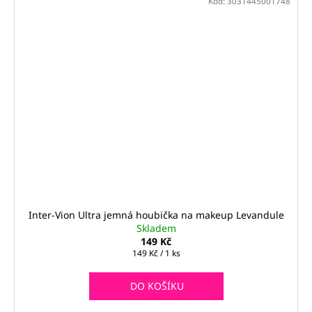
Kód:
3031445001748
Inter-Vion Ultra jemná houbička na makeup Levandule
Skladem
149 Kč
Měrná
149 Kč / 1 ks
cena:
DO KOŠÍKU