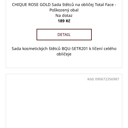
CHIQUE ROSE GOLD Sada štětců na obličej Total Face -
Poškozený obal
Na dotaz
189 Kč
DETAIL
Sada kosmetických štětců BQU-SETR201 k líčení celého
obličeje
Kód:
090672356987