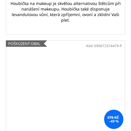
Houbička na makeup je skvělou alternativou štětcům při
nanášení makeupu. Houbička také disponuje
levandulovou vůní, která zpříjemní, ovoní a zklidní Vaši
pleť.
POŠKOZENÝ OBAL
Kód:
090672374479-P
375 KČ
–49 %