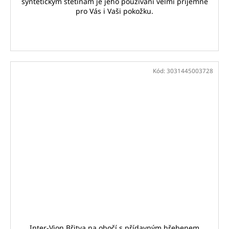
syntetickým štětinám je jeho používání velmi příjemné
pro Vás i Vaši pokožku.
Kód:
3031445003728
Inter-Vion Břitva na obočí s přídavným hřebenem