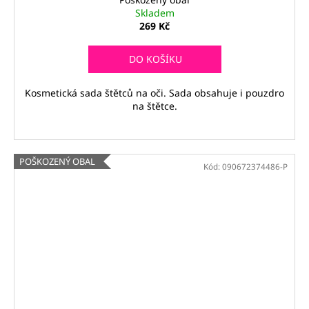
Skladem
269 Kč
DO KOŠÍKU
Kosmetická sada štětců na oči. Sada obsahuje i pouzdro
na štětce.
POŠKOZENÝ OBAL
Kód:
090672374486-P