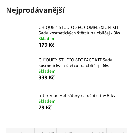
a
Nejprodávanější
j
í
CHIQUE™ STUDIO 3PC COMPLEXION KIT
t
Sada kosmetických štětců na obličej - 3ks
?
Skladem
179 Kč
CHIQUE™ STUDIO 6PC FACE KIT Sada
kosmetických štětců na obličej - 6ks
HLEDAT
Skladem
339 Kč
D
Inter-Vion Aplikátory na oční stíny 5 ks
o
Skladem
79 Kč
p
o
r
Ř
u