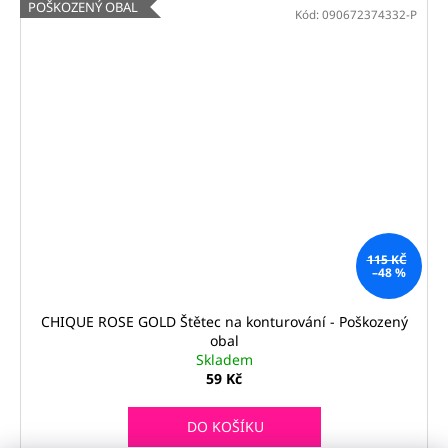
POŠKOZENÝ OBAL
Kód:
090672374332-P
115 KČ
–48 %
CHIQUE ROSE GOLD Štětec na konturování - Poškozený
obal
Skladem
59 Kč
DO KOŠÍKU