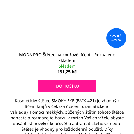
175 KČ
–25 %
MŌDA PRO Štětec na kouřové líčení - Rozbaleno
skladem
Skladem
131,25 Kč
DO KOŠÍKU
Kosmetický štětec SMOKY EYE (BMX-421) je vhodný k
líčení krajů víček (za účelem dramatického
vzhledu). Pomocí měkkých, zúžených štětin tohoto štětce
naneste a rozmazejte barvu v rozích Vašich víček, abyste
dosáhli stínovéko, kouřového a dramatického vzhledu.
Štětec je vhodný pro každodenní použití. Díky