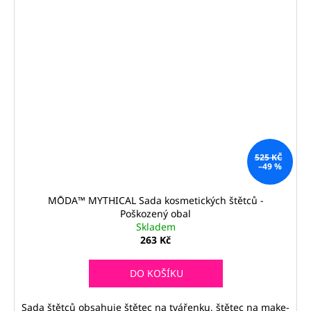
525 KČ
–49 %
MŌDA™ MYTHICAL Sada kosmetických štětců -
Poškozený obal
Skladem
263 Kč
DO KOŠÍKU
Sada štětců obsahuje štětec na tvářenku, štětec na make-