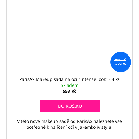
789 KČ
–29 %
ParisAx Makeup sada na oči "Intense look" - 4 ks
Skladem
553 Kč
DO KOŠÍKU
V této nové makeup sadě od ParisAx naleznete vše
potřebné k nalíčení očí v jakémkoliv stylu.