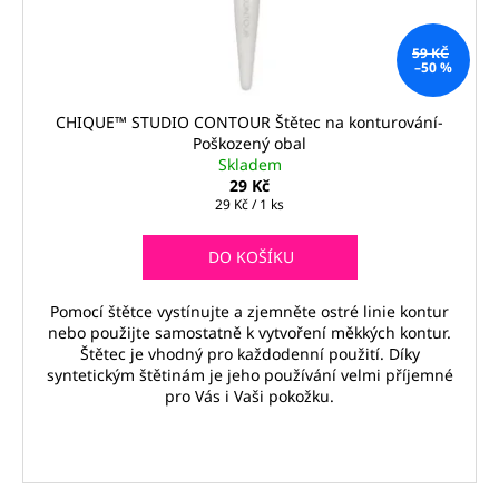
59 KČ
–50 %
CHIQUE™ STUDIO CONTOUR Štětec na konturování-
Poškozený obal
Skladem
29 Kč
Měrná
29 Kč / 1 ks
cena:
DO KOŠÍKU
Pomocí štětce vystínujte a zjemněte ostré linie kontur
nebo použijte samostatně k vytvoření měkkých kontur.
Štětec je vhodný pro každodenní použití. Díky
syntetickým štětinám je jeho používání velmi příjemné
pro Vás i Vaši pokožku.