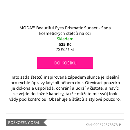
MŌDA™ Beautiful Eyes Prismatic Sunset - Sada
kosmetických štětců na oči
Skladem
525 Kč
Měrná
75 Kč / 1 ks
cena:
DO KOŠÍKU
Tato sada štětců inspirovaná západem slunce je ideální
pro rychlé úpravy kdykoli během dne. Otevírací pouzdro
je dokonale uspořádá, ochrání a udrží v čistotě, a navíc
se vejde do každé kabelky, takže můžete mít svůj look
vždy pod kontrolou. Obsahuje 6 štětců a stylové pouzdro.
POŠKOZENÝ OBAL
Kód:
090672373373-P