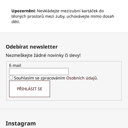
Upozornění:
Nevkládejte mezizubní kartáček do
těsných prostorů mezi zuby, uchovávejte mimo dosah
dětí.
Z
á
Odebírat newsletter
p
Nezmeškejte žádné novinky či slevy!
a
t
E-mail
í
Souhlasím se zpracováním
Osobních údajů
.
PŘIHLÁSIT SE
Instagram