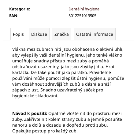
č
u
Kategorie
:
Dentální hygiena
j
EAN
:
5012251013505
e
m
e
Popis
Diskuze
Značka
Ostatní informace
Vlákna mezizubních nití jsou obohacena o aktivní uhlí,
PALSAR7
aby vylepšily vaši dentální hygienu. Jeho tenké vlákno
CESTOVNÍ
umožňuje snadný přístup mezi zuby a pomáhá
MANIKÚRNÍ
odstraňovat usazeniny, jako jsou zbytky jídla. Hrot
SADA
kartáčku lze také použít jako párátko. Pravidelné
5
používání může pomoci zlepšit ústní hygienu, pomůže
KS
vám dosáhnout zdravějších zubů a dásní a sníží
175
zápach z úst. Snadno uzavíratelný sáček pro
Kč
hygienické skladování.
Návod k použití:
Opatrně vložte nit do prostoru mezi
zuby. Zakřivte nit kolem strany zubu a jemně posuňte
nahoru a dolů a dozadu a dopředu proti zubu.
Opakujte postup pro každý zub.