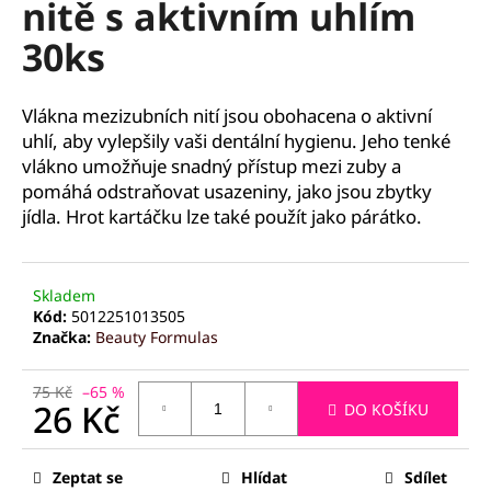
nitě s aktivním uhlím
a
30ks
j
í
t
Vlákna mezizubních nití jsou obohacena o aktivní
?
uhlí, aby vylepšily vaši dentální hygienu. Jeho tenké
vlákno umožňuje snadný přístup mezi zuby a
pomáhá odstraňovat usazeniny, jako jsou zbytky
jídla. Hrot kartáčku lze také použít jako párátko.
HLEDAT
Skladem
Kód:
5012251013505
Značka:
Beauty Formulas
D
o
75 Kč
–65 %
p
26 Kč
DO KOŠÍKU
o
r
Měrná
u
cena:
Zeptat se
Hlídat
Sdílet