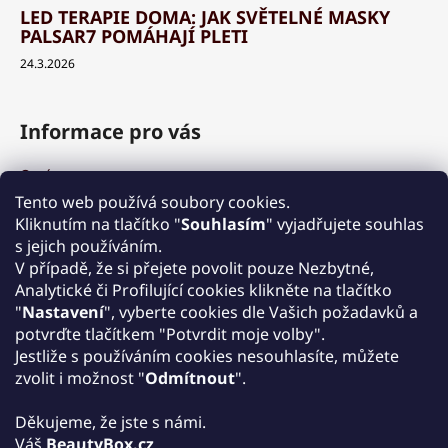
LED TERAPIE DOMA: JAK SVĚTELNÉ MASKY
PALSAR7 POMÁHAJÍ PLETI
24.3.2026
Informace pro vás
O nás
Výhody a garance
Tento web používá soubory cookies.
Množstevní slevy
Kliknutím na tlačítko "
Souhlasím
" vyjadřujete souhlas
Způsob nákupu a dopravy
s jejich používáním.
Reklamace
V případě, že si přejete povolit pouze Nezbytné,
Analytické či Profilující cookies klikněte na tlačítko
Obchodní podmínky
"
Nastavení
", vyberte cookies dle Vašich požadavků a
Podmínky ochrany osobních údajů
potvrďte tlačítkem "Potvrdit moje volby".
Kontakt
Jestliže s používáním cookies nesouhlasíte, můžete
Zpětný odběr elektrozařízení
zvolit i možnost "
Odmítnout
".
Děkujeme, že jste s námi.
Váš
BeautyBox.cz