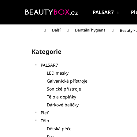
K
Přejít
na
o
PALSAR7
Pl
obsah
Zpět
Zpět
š
do
do
í
Domů
Další
Dentální hygiena
Beauty F
k
obchodu
obchodu
P
o
Kategorie
Přeskočit
s
kategorie
t
PALSAR7
r
LED masky
a
Galvanické přístroje
n
Sonické přístroje
n
Tělo a doplňky
í
Dárkové balíčky
p
Pleť
a
Tělo
n
Dětská péče
PALSAR7 CESTOVNÍ KOSMETICKÁ SADA
e
Spa