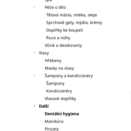
S DÁVKOVAČI 7KS
l
Péče o tělo
125 Kč
Tělová másla, mléka, oleje
Sprchové gely, mýdla, krémy
Doplňky ke koupeli
Ruce a nohy
Vůně a deodoranty
Vlasy
Hřebeny
Masky na vlasy
Šampony a kondicionéry
Šampony
Kondicionéry
Vlasové doplňky
Další
Dentální hygiena
Manikúra
Pinzety