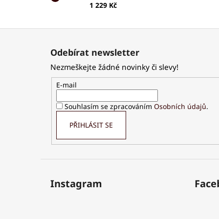
1 229 Kč
Z
á
Odebírat newsletter
p
Nezmeškejte žádné novinky či slevy!
a
t
E-mail
í
Souhlasím se zpracováním
Osobních údajů
.
PŘIHLÁSIT SE
Instagram
Face