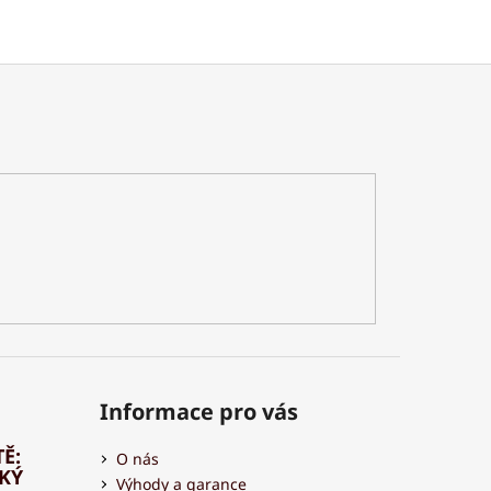
Informace pro vás
Ě:
O nás
HKÝ
Výhody a garance