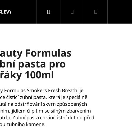
Hledat
Přihlášení
Nákupní
SLEVY
VELKOOBCHOD
Značky
košík
auty Formulas
bní pasta pro
řáky 100ml
y Formulas Smokers Fresh Breath je
e čistící zubní pasta, která je speciálně
utá na odstrňování skvrn způsobených
ním, jídlem či pitím se silným zbarvením
 atd.). Zubní pasta chrání ústní dutinu před
ou zubního kamene.
ROLLER MASÁŽNÍ