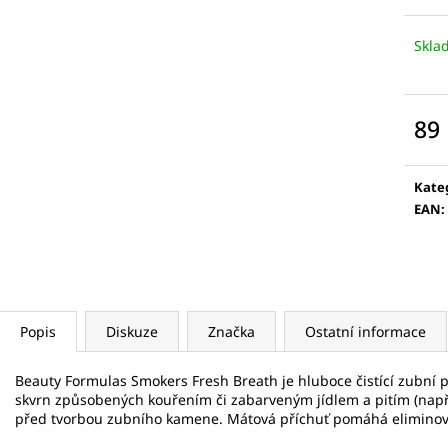
5 KS
VÁLEČEK NA OBLI
175 Kč
789 Kč
Skla
89
Měr
cena
Kate
EAN
:
Popis
Diskuze
Značka
Ostatní informace
Beauty Formulas Smokers Fresh Breath je hluboce čistící zubní p
skvrn způsobených kouřením či zabarveným jídlem a pitím (např.
před tvorbou zubního kamene. Mátová příchuť pomáhá eliminova