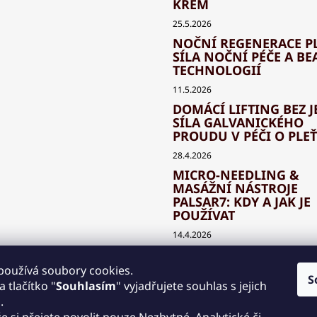
KRÉM
25.5.2026
NOČNÍ REGENERACE PL
SÍLA NOČNÍ PÉČE A BE
TECHNOLOGIÍ
11.5.2026
DOMÁCÍ LIFTING BEZ J
SÍLA GALVANICKÉHO
PROUDU V PÉČI O PLEŤ
28.4.2026
MICRO-NEEDLING &
MASÁŽNÍ NÁSTROJE
PALSAR7: KDY A JAK JE
POUŽÍVAT
14.4.2026
JAK SPRÁVNĚ KOMBIN
BEAUTY TECHNOLOGIE
používá soubory cookies.
S
KLASICKOU KOSMETIK
 tlačítko "
Souhlasím
" vyjadřujete souhlas s jejich
.
30.3.2026