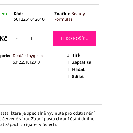
ČEJ (JADEIT)
dem
Kód:
Značka:
Beauty
5012251012010
Formulas
 Kč
DO KOŠÍKU
ná
:
Tisk
gorie
:
Dentální hygiena
5012251012010
Zeptat se
Hlídat
Sdílet
asta, která je speciálně vyvinutá pro odstranění
 červené víno). Zubní pasta chrání ústní dutinu
t zápach z cigaret v ústech.