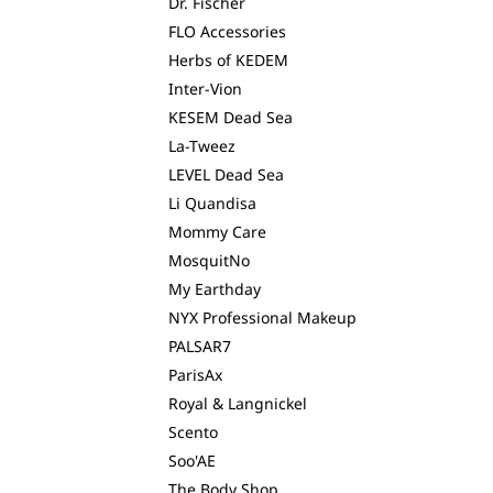
Dr. Fischer
FLO Accessories
Herbs of KEDEM
Inter-Vion
KESEM Dead Sea
La-Tweez
LEVEL Dead Sea
Li Quandisa
Mommy Care
MosquitNo
My Earthday
NYX Professional Makeup
PALSAR7
ParisAx
Royal & Langnickel
Scento
Soo'AE
The Body Shop