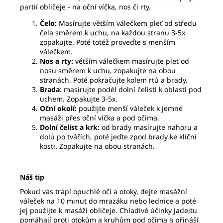
partií obličeje - na oční víčka, nos či rty.
Čelo:
Masírujte větším válečkem pleť od středu
čela směrem k uchu, na každou stranu 3-5x
zopakujte. Poté totéž proveďte s menším
válečkem.
Nos
a rty:
větším válečkem masírujte pleť od
nosu směrem k uchu, zopakujte na obou
stranách. Poté pokračujte kolem rtů a brady.
Brada
: masírujte podél dolní čelisti k oblasti pod
uchem. Zopakujte 3-5x.
Oční okolí:
použijte menší váleček k jemné
masáži přes oční víčka a pod očima.
Dolní čelist a krk:
od brady masírujte nahoru a
dolů po tvářích, poté jeďte zpod brady ke klíční
kosti. Zopakujte na obou stranách.
Náš tip
Pokud vás trápí opuchlé oči a otoky, dejte masážní
váleček na 10 minut do mrazáku nebo lednice a poté
jej použijte k masáži obličeje. Chladivé účinky jadeitu
pomáhají proti otokům a kruhům pod očima a přináší