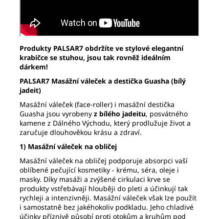
Produkty PALSAR7 obdržíte ve stylové elegantní
krabičce se stuhou, jsou tak rovněž ideálním
dárkem!
PALSAR7 Masážní váleček a destička Guasha (bílý
jadeit)
Masážní váleček (face-roller) i masážní destička
Guasha jsou vyrobeny
z bílého jadeitu
, posvátného
kamene z Dálného Východu, který prodlužuje život a
zaručuje dlouhověkou krásu a zdraví.
1) Masážní váleček na obličej
Masážní váleček na obličej podporuje absorpci vaší
oblíbené pečující kosmetiky - krému, séra, oleje i
masky. Díky masáži a zvýšené cirkulaci krve se
produkty vstřebávají hlouběji do pleti a účinkují tak
rychleji a intenzivněji. Masážní váleček však lze použít
i samostatně bez jakéhokoliv podkladu. Jeho chladivé
účinky příznivě působí proti otokům a kruhům pod