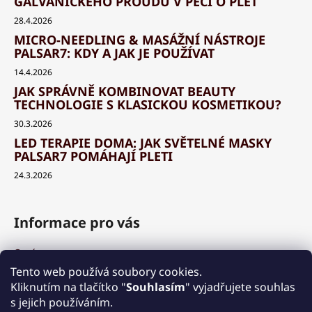
GALVANICKÉHO PROUDU V PÉČI O PLEŤ
28.4.2026
MICRO-NEEDLING & MASÁŽNÍ NÁSTROJE
PALSAR7: KDY A JAK JE POUŽÍVAT
14.4.2026
JAK SPRÁVNĚ KOMBINOVAT BEAUTY
TECHNOLOGIE S KLASICKOU KOSMETIKOU?
30.3.2026
LED TERAPIE DOMA: JAK SVĚTELNÉ MASKY
PALSAR7 POMÁHAJÍ PLETI
24.3.2026
Informace pro vás
O nás
Výhody a garance
Tento web používá soubory cookies.
Množstevní slevy
Kliknutím na tlačítko "
Souhlasím
" vyjadřujete souhlas
Způsob nákupu a dopravy
s jejich používáním.