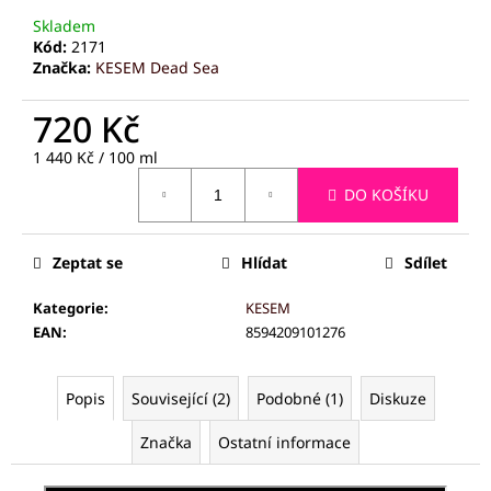
č
u
Skladem
Kód:
2171
j
Značka:
KESEM Dead Sea
e
m
720 Kč
e
Měrná
1 440 Kč / 100 ml
cena:
PALSAR7
DO KOŠÍKU
DŘEVĚNÝ
KARTÁČ
NA
MYTÍ
Zeptat se
Hlídat
Sdílet
ZAD
S
Kategorie
:
KESEM
ODNÍMATELNOU
EAN
:
8594209101276
RUKOJETÍ
219
Kč
Popis
Související (2)
Podobné (1)
Diskuze
Značka
Ostatní informace