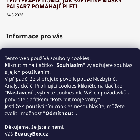
LED TERAPIE DOMA: JAK SVĚTELNÉ MASKY
PALSAR7 POMÁHAJÍ PLETI
24.3.2026
Informace pro vás
O nás
Výhody a garance
Tento web používá soubory cookies.
Množstevní slevy
Kliknutím na tlačítko "
Souhlasím
" vyjadřujete souhlas
Způsob nákupu a dopravy
s jejich používáním.
Reklamace
V případě, že si přejete povolit pouze Nezbytné,
Analytické či Profilující cookies klikněte na tlačítko
Obchodní podmínky
"
Nastavení
", vyberte cookies dle Vašich požadavků a
Podmínky ochrany osobních údajů
potvrďte tlačítkem "Potvrdit moje volby".
Kontakt
Jestliže s používáním cookies nesouhlasíte, můžete
Zpětný odběr elektrozařízení
zvolit i možnost "
Odmítnout
".
Děkujeme, že jste s námi.
Váš
BeautyBox.cz