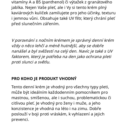
vitamíny A a B5 (panthenol) či výtažek z granátového
jablka. Nejen Vaše pleť, ale i Vy si tento krém plný
kaviárových kuliček zamilujete pro jeho účinky, texturu
i jemnou vůni. Obsahuje také UV filtr, který chrání pleť
před slunečním zářením.
V porovnání s nočním krémem je správný denní krém
vždy o něco lehčí a méně hutnější, aby se dobře
nanášel a byl svěžestí na celý den. Navíc je také s UV
faktorem, který je potřeba na den jako ochrana pleti
proti slunci a světlu.
PRO KOHO JE PRODUKT VHODNÝ
Tento denní krém je vhodný pro všechny typy pleti,
může být ideálním každodenním pomocníkem pro
mastnou, smíšenou, ale i suchou, problematickou či
citlivou pleť. Je vhodný pro ženy i muže, a jeho
konzistence je vhodná na léto i na zimu. Dobře
poslouží v boji proti vráskám, k vyhlazení a jejich
prevenci.