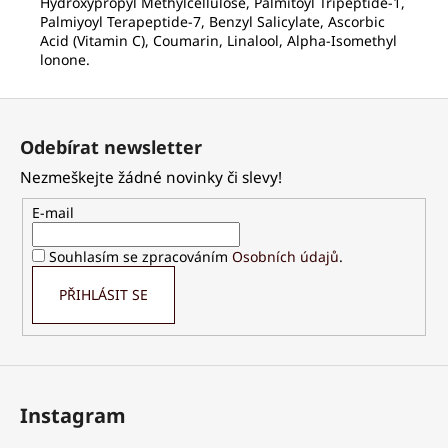
Hydroxypropyl Methylcellulose, Palmitoyl Tripeptide-1,
Palmiyoyl Terapeptide-7, Benzyl Salicylate, Ascorbic
Acid (Vitamin C), Coumarin, Linalool, Alpha-Isomethyl
lonone.
Z
á
Odebírat newsletter
p
Nezmeškejte žádné novinky či slevy!
a
t
E-mail
í
Souhlasím se zpracováním
Osobních údajů
.
PŘIHLÁSIT SE
Instagram