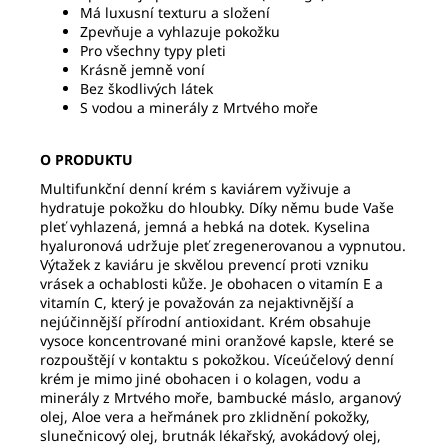
Má luxusní texturu a složení
Zpevňuje a vyhlazuje pokožku
Pro všechny typy pleti
Krásně jemně voní
Bez škodlivých látek
S vodou a minerály z Mrtvého moře
O PRODUKTU
Multifunkční denní krém s kaviárem vyživuje a
hydratuje pokožku do hloubky. Díky němu bude Vaše
pleť vyhlazená, jemná a hebká na dotek. Kyselina
hyaluronová udržuje pleť zregenerovanou a vypnutou.
Výtažek z kaviáru je skvělou prevencí proti vzniku
vrásek a ochablosti kůže. Je obohacen o vitamín E a
vitamín C, který je považován za nejaktivnější a
nejúčinnější přírodní antioxidant. Krém obsahuje
vysoce koncentrované mini oranžové kapsle, které se
rozpouštějí v kontaktu s pokožkou. Víceúčelový denní
krém je mimo jiné obohacen i o kolagen, vodu a
minerály z Mrtvého moře, bambucké máslo, arganový
olej, Aloe vera a heřmánek pro zklidnění pokožky,
slunečnicový olej, brutnák lékařský, avokádový olej,