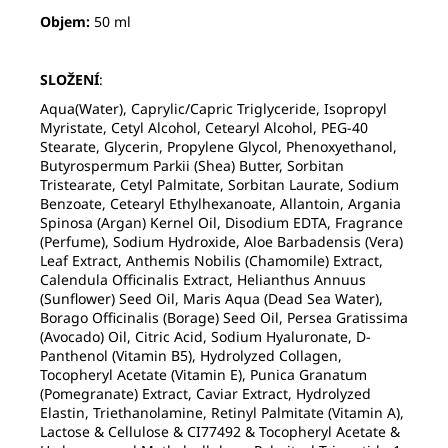
Objem:
50 ml
SLOŽENÍ
:
Aqua(Water), Caprylic/Capric Triglyceride, Isopropyl
Myristate, Cetyl Alcohol, Cetearyl Alcohol, PEG-40
Stearate, Glycerin, Propylene Glycol, Phenoxyethanol,
Butyrospermum Parkii (Shea) Butter, Sorbitan
Tristearate, Cetyl Palmitate, Sorbitan Laurate, Sodium
Benzoate, Cetearyl Ethylhexanoate, Allantoin, Argania
Spinosa (Argan) Kernel Oil, Disodium EDTA, Fragrance
(Perfume), Sodium Hydroxide, Aloe Barbadensis (Vera)
Leaf Extract, Anthemis Nobilis (Chamomile) Extract,
Calendula Officinalis Extract, Helianthus Annuus
(Sunflower) Seed Oil, Maris Aqua (Dead Sea Water),
Borago Officinalis (Borage) Seed Oil, Persea Gratissima
(Avocado) Oil, Citric Acid, Sodium Hyaluronate, D-
Panthenol (Vitamin B5), Hydrolyzed Collagen,
Tocopheryl Acetate (Vitamin E), Punica Granatum
(Pomegranate) Extract, Caviar Extract, Hydrolyzed
Elastin, Triethanolamine, Retinyl Palmitate (Vitamin A),
Lactose & Cellulose & CI77492 & Tocopheryl Acetate &