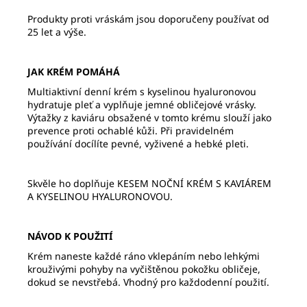
Produkty proti vráskám jsou doporučeny používat od
25 let a výše.
JAK KRÉM POMÁHÁ
Multiaktivní denní krém s kyselinou hyaluronovou
hydratuje pleť a vyplňuje jemné obličejové vrásky.
Výtažky z kaviáru obsažené v tomto krému slouží jako
prevence proti ochablé kůži. Při pravidelném
používání docílíte pevné, vyživené a hebké pleti.
Skvěle ho doplňuje KESEM NOČNÍ KRÉM S KAVIÁREM
A KYSELINOU HYALURONOVOU.
NÁVOD K POUŽITÍ
Krém naneste každé ráno vklepáním nebo lehkými
krouživými pohyby na vyčištěnou pokožku obličeje,
dokud se nevstřebá. Vhodný pro každodenní použití.