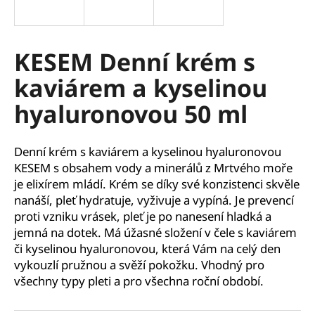
a
j
í
KESEM Denní krém s
t
kaviárem a kyselinou
?
hyaluronovou 50 ml
Denní krém s kaviárem a kyselinou hyaluronovou
HLEDAT
KESEM s obsahem vody a minerálů z Mrtvého moře
je elixírem mládí. Krém se díky své konzistenci skvěle
nanáší, pleť hydratuje, vyživuje a vypíná. Je prevencí
proti vzniku vrásek, pleť je po nanesení hladká a
D
jemná na dotek. Má úžasné složení v čele s kaviárem
o
či kyselinou hyaluronovou, která Vám na celý den
p
vykouzlí pružnou a svěží pokožku. Vhodný pro
o
všechny typy pleti a pro všechna roční období.
r
u