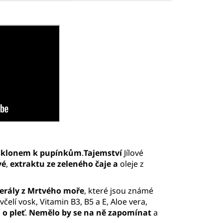
e sklonem k pupínkům
.
Tajemství
Jílové
vé
,
extraktu
ze zeleného čaje a
oleje z
erály z Mrtvého moře
, které jsou známé
elí vosk, Vitamin B3, B5 a E, Aloe vera,
 o pleť
.
Nemělo by se na ně zapomínat
a