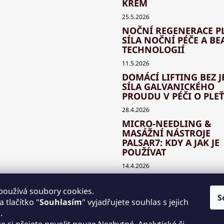
KRÉM
25.5.2026
NOČNÍ REGENERACE PL
SÍLA NOČNÍ PÉČE A BE
TECHNOLOGIÍ
11.5.2026
DOMÁCÍ LIFTING BEZ J
SÍLA GALVANICKÉHO
PROUDU V PÉČI O PLEŤ
28.4.2026
MICRO-NEEDLING &
MASÁŽNÍ NÁSTROJE
PALSAR7: KDY A JAK JE
POUŽÍVAT
14.4.2026
JAK SPRÁVNĚ KOMBIN
BEAUTY TECHNOLOGIE
používá soubory cookies.
S
KLASICKOU KOSMETIK
 tlačítko "
Souhlasím
" vyjadřujete souhlas s jejich
.
30.3.2026