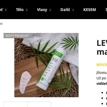
eť
Tělo
Vlasy
Další
KESEM
ml
Co potřebujete najít?
NOVÝ PRODUKT
LE
HLEDAT
ma
NOVI
Doporučujeme
Jílovo
Už po 
vidite
PALSAR7 CESTOVNÍ MANIKÚRNÍ SADA
PALSAR7 FACE-