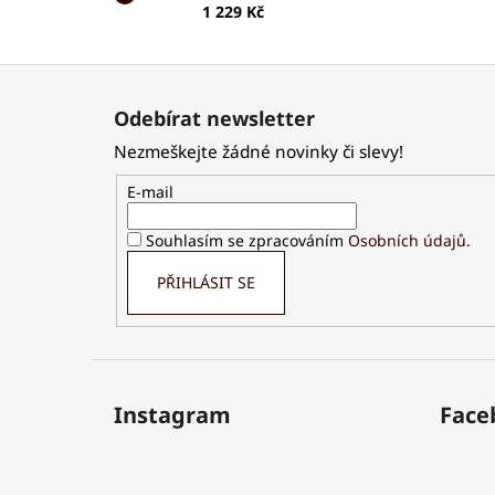
1 229 Kč
Z
á
Odebírat newsletter
p
Nezmeškejte žádné novinky či slevy!
a
t
E-mail
í
Souhlasím se zpracováním
Osobních údajů
.
PŘIHLÁSIT SE
Instagram
Face