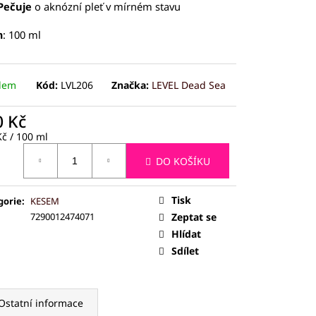
ČEJ (JADEIT)
Pečuje
o aknózní pleť v mírném stavu
m
: 100 ml
dem
Kód:
LVL206
Značka:
LEVEL Dead Sea
0 Kč
ná
č / 100 ml
:
DO KOŠÍKU
Tisk
gorie
:
KESEM
7290012474071
Zeptat se
Hlídat
Sdílet
Ostatní informace