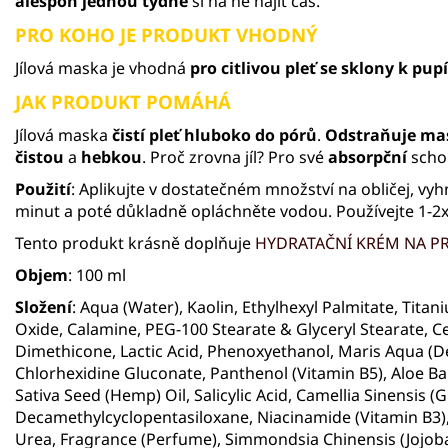
alespoň jednou týdně
si na ně najít čas.
PRO KOHO JE PRODUKT VHODNÝ
Jílová maska je vhodná
pro citlivou pleť se sklony k pu
JAK PRODUKT POMÁHÁ
Jílová maska
čistí pleť hluboko do pórů
.
Odstraňuje
ma
čistou
a
hebkou
. Proč zrovna jíl? Pro své
absorpční
scho
Použití
: Aplikujte v dostatečném množství na obličej, vyh
minut a poté důkladně opláchněte vodou. Používejte 1-2x
Tento produkt krásně doplňuje
HYDRATAČNÍ KRÉM NA P
Objem
: 100 ml
Složení
: Aqua (Water), Kaolin, Ethylhexyl Palmitate, Titan
Oxide, Calamine, PEG-100 Stearate & Glyceryl Stearate, C
Dimethicone, Lactic Acid, Phenoxyethanol, Maris Aqua (
Chlorhexidine Gluconate, Panthenol (Vitamin B5), Aloe Ba
Sativa Seed (Hemp) Oil, Salicylic Acid, Camellia Sinensis (
Decamethylcyclopentasiloxane, Niacinamide (Vitamin B3), G
Urea, Fragrance (Perfume), Simmondsia Chinensis (Jojoba)