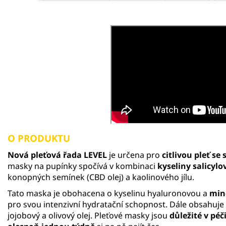
O PRODUKTU
Nová pleťová řada LEVEL
je určena pro
citlivou pleť s
masky na pupínky spočívá v kombinaci
kyseliny salicylo
konopných semínek
(CBD olej) a kaolinového jílu.
Tato maska je obohacena o kyselinu hyaluronovou a
min
pro svou intenzivní hydratační schopnost. Dále obsahuje vč
jojobový a olivový olej.
Pleťové masky jsou
důležité v péči