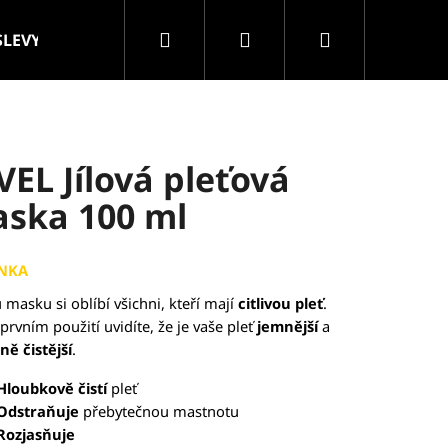
Hledat
Přihlášení
Nákupní
SLEVY
VELKOOBCHOD
Značky
košík
VEL Jílová pleťová
ska 100 ml
NKA
u masku si oblíbí všichni, kteří mají
citlivou pleť
.
prvním použití uvidíte, že je vaše pleť
jemnější
a
lně
čistější
.
Hloubkově čistí
pleť
Odstraňuje
přebytečnou mastnotu
ROLLER MASÁŽNÍ
Rozjasňuje