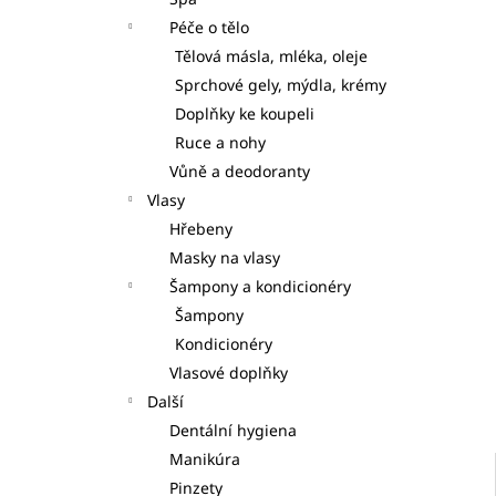
S DÁVKOVAČI 7KS
l
Péče o tělo
125 Kč
Tělová másla, mléka, oleje
Sprchové gely, mýdla, krémy
Doplňky ke koupeli
Ruce a nohy
Vůně a deodoranty
Vlasy
Hřebeny
Masky na vlasy
Šampony a kondicionéry
Šampony
Kondicionéry
Vlasové doplňky
Další
Dentální hygiena
Manikúra
Pinzety