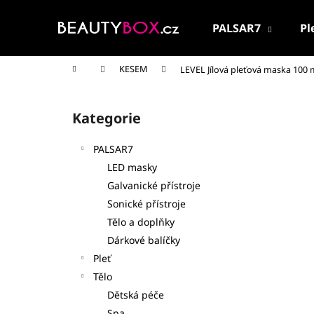
K
Přejít
na
o
PALSAR7
Pl
obsah
Zpět
Zpět
š
do
do
í
Domů
KESEM
LEVEL Jílová pleťová maska 100 
k
obchodu
obchodu
P
o
Kategorie
Přeskočit
s
kategorie
t
PALSAR7
r
LED masky
a
Galvanické přístroje
n
Sonické přístroje
n
Tělo a doplňky
í
Dárkové balíčky
p
Pleť
a
Tělo
n
Dětská péče
PALSAR7 CESTOVNÍ KOSMETICKÁ SADA
e
Spa