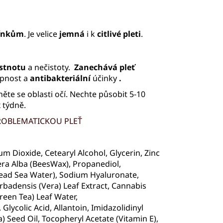
pínkům
. Je velice
jemná
i k
citlivé
pleti
.
stnotu
a nečistoty.
Zanechává pleť
pnost a
antibakteriální
účinky
.
něte se oblasti očí. Nechte působit 5-10
 týdně.
ROBLEMATICKOU PLEŤ
ium Dioxide, Cetearyl Alcohol, Glycerin, Zinc
era Alba (BeesWax), Propanediol,
Dead Sea Water), Sodium Hyaluronate,
rbadensis (Vera) Leaf Extract, Cannabis
Green Tea) Leaf Water,
lycolic Acid, Allantoin, Imidazolidinyl
 Seed Oil, Tocopheryl Acetate (Vitamin E),