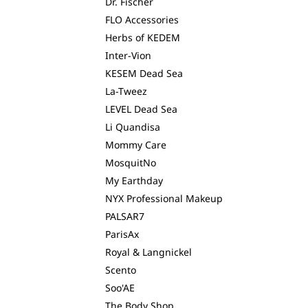
Dr. Fischer
FLO Accessories
Herbs of KEDEM
Inter-Vion
KESEM Dead Sea
La-Tweez
LEVEL Dead Sea
Li Quandisa
Mommy Care
MosquitNo
My Earthday
NYX Professional Makeup
PALSAR7
ParisAx
Royal & Langnickel
Scento
Soo'AE
The Body Shop