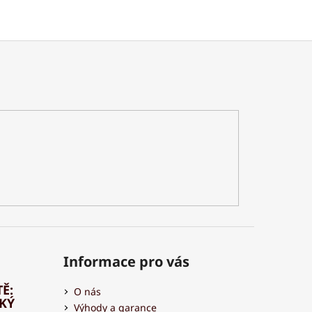
Informace pro vás
Ě:
O nás
HKÝ
Výhody a garance