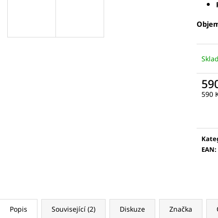
5 KS
VÁLEČEK NA OBLI
175 Kč
789 Kč
Obje
Skla
59
Měr
590 K
cena
Kate
EAN
:
Popis
Související (2)
Diskuze
Značka