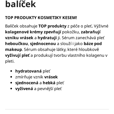
balíček
a
j
TOP PRODUKTY KOSMETIKY KESEM!
í
t
Balíček
obsahuje
TOP produkty
z péče o pleť
.
Výživné
?
kolagenové krémy
zpevňují
pokožku,
zabraňují
vzniku vrásek
a
hydratuji
ji. Sérum zanechává pleť
heboučkou
,
sjednocenou
a slouží i jako
báze pod
makeup
. Sérum obsahuje látky, které hloubkově
vyživují pleť
a produkují tvorbu vlastního kolagenu v
HLEDAT
pleti.
hydratovaná
pleť
zmírňuje vznik
vrásek
D
sjednocená
a
hebká
pleť
o
vyživená
a pevnější pleť
p
o
r
u