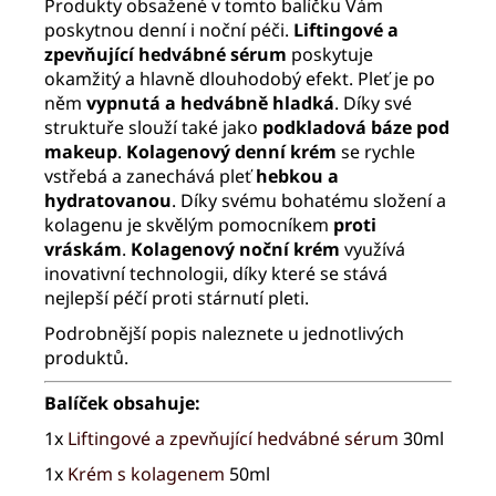
Produkty obsažené v tomto balíčku Vám
poskytnou denní i noční péči.
Liftingové a
zpevňující hedvábné sérum
poskytuje
okamžitý a hlavně dlouhodobý efekt. Pleť je po
něm
vypnutá a hedvábně hladká
. Díky své
struktuře slouží také jako
podkladová báze pod
makeup
.
Kolagenový denní krém
se rychle
vstřebá a zanechává pleť
hebkou a
hydratovanou
. Díky svému bohatému složení a
kolagenu je skvělým pomocníkem
proti
vráskám
.
Kolagenový noční krém
využívá
inovativní technologii, díky které se stává
nejlepší péčí proti stárnutí pleti.
Podrobnější popis naleznete u jednotlivých
produktů.
Balíček obsahuje:
1x
Liftingové a zpevňující hedvábné sérum
30ml
1x
Krém s kolagenem
50ml