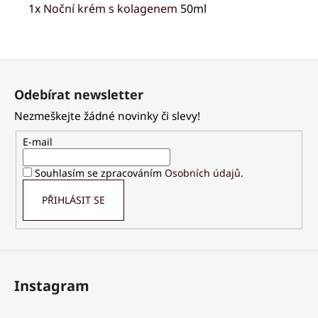
1x
Noční krém s kolagenem
50ml
Z
á
Odebírat newsletter
p
Nezmeškejte žádné novinky či slevy!
a
t
E-mail
í
Souhlasím se zpracováním
Osobních údajů
.
PŘIHLÁSIT SE
Instagram