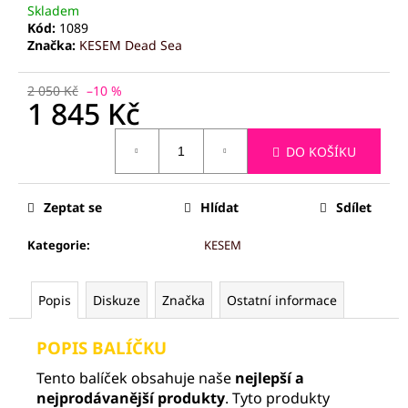
č
Skladem
u
Kód:
1089
j
Značka:
KESEM Dead Sea
e
m
2 050 Kč
–10 %
e
1 845 Kč
Měrná
DO KOŠÍKU
cena:
PALSAR7
FACE-
ROLLER
MASÁŽNÍ
Zeptat se
Hlídat
Sdílet
VÁLEČEK
NA
Kategorie
:
KESEM
OBLIČEJ
(JADEIT)
789
Popis
Diskuze
Značka
Ostatní informace
Kč
POPIS BALÍČKU
Tento balíček obsahuje naše
nejlepší a
nejprodávanější produkty
. Tyto produkty