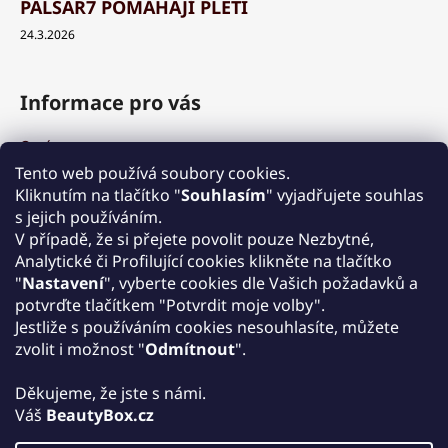
PALSAR7 POMÁHAJÍ PLETI
24.3.2026
Informace pro vás
O nás
Výhody a garance
Tento web používá soubory cookies.
Množstevní slevy
Kliknutím na tlačítko "
Souhlasím
" vyjadřujete souhlas
Způsob nákupu a dopravy
s jejich používáním.
Reklamace
V případě, že si přejete povolit pouze Nezbytné,
Analytické či Profilující cookies klikněte na tlačítko
Obchodní podmínky
"
Nastavení
", vyberte cookies dle Vašich požadavků a
Podmínky ochrany osobních údajů
potvrďte tlačítkem "Potvrdit moje volby".
Kontakt
Jestliže s používáním cookies nesouhlasíte, můžete
Zpětný odběr elektrozařízení
zvolit i možnost "
Odmítnout
".
Děkujeme, že jste s námi.
Váš
BeautyBox.cz