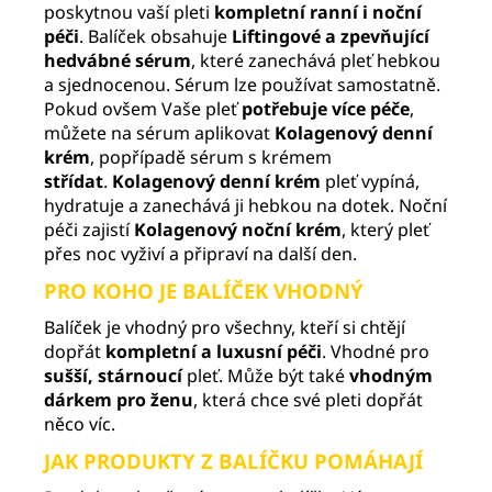
poskytnou vaší pleti
kompletní ranní i noční
péči
. Balíček obsahuje
Liftingové a zpevňující
hedvábné sérum
, které zanechává pleť hebkou
a sjednocenou. Sérum lze používat samostatně.
Pokud ovšem Vaše pleť
potřebuje více péče
,
můžete na sérum aplikovat
Kolagenový denní
krém
, popřípadě sérum s krémem
střídat
.
Kolagenový denní krém
pleť vypíná,
hydratuje a zanechává ji hebkou na dotek. Noční
péči zajistí
Kolagenový noční krém
, který pleť
přes noc vyživí a připraví na další den.
PRO KOHO JE BALÍČEK VHODNÝ
Balíček je vhodný pro všechny, kteří si chtějí
dopřát
kompletní a luxusní péči
. Vhodné pro
sušší, stárnoucí
pleť. Může být také
vhodným
dárkem pro ženu
, která chce své pleti dopřát
něco víc.
JAK PRODUKTY Z BALÍČKU POMÁHAJÍ