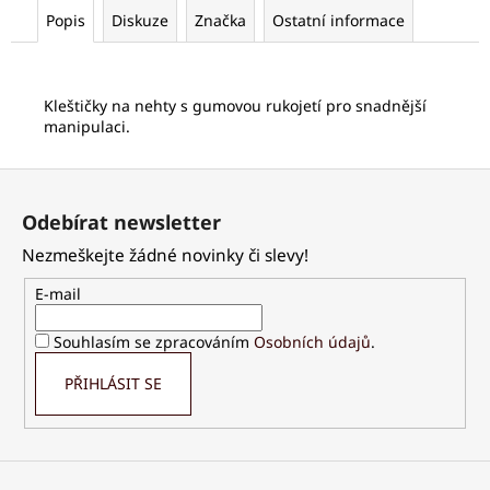
č
Popis
Diskuze
Značka
Ostatní informace
u
j
e
m
Kleštičky na nehty s gumovou rukojetí pro snadnější
e
manipulaci.
Z
PALSAR7
á
CESTOVNÍ
Odebírat newsletter
MANIKÚRNÍ
p
SADA
Nezmeškejte žádné novinky či slevy!
a
5
KS
t
E-mail
175
í
Kč
Souhlasím se zpracováním
Osobních údajů
.
PŘIHLÁSIT SE