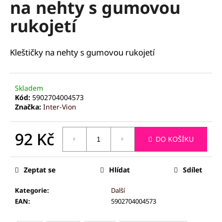
na nehty s gumovou
a
rukojetí
j
í
t
Kleštičky na nehty s gumovou rukojetí
?
Skladem
Kód:
5902704004573
Značka:
Inter-Vion
HLEDAT
92 Kč
DO KOŠÍKU
Měrná
D
cena:
o
Zeptat se
Hlídat
Sdílet
p
o
Kategorie
:
Další
r
EAN
:
5902704004573
u