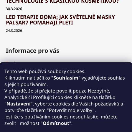
TECHNOLOGIE S KLASICKOU KOSMETIKOU?
30.3.2026
LED TERAPIE DOMA: JAK SVĚTELNÉ MASKY
PALSAR7 POMÁHAJÍ PLETI
24.3.2026
Informace pro vás
O nás
Výhody a garance
Tento web používá soubory cookies.
Množstevní slevy
Kliknutím na tlačítko "
Souhlasím
" vyjadřujete souhlas
Způsob nákupu a dopravy
s jejich používáním.
Reklamace
V případě, že si přejete povolit pouze Nezbytné,
Analytické či Profilující cookies klikněte na tlačítko
Obchodní podmínky
"
Nastavení
", vyberte cookies dle Vašich požadavků a
Podmínky ochrany osobních údajů
potvrďte tlačítkem "Potvrdit moje volby".
Kontakt
Jestliže s používáním cookies nesouhlasíte, můžete
Zpětný odběr elektrozařízení
zvolit i možnost "
Odmítnout
".