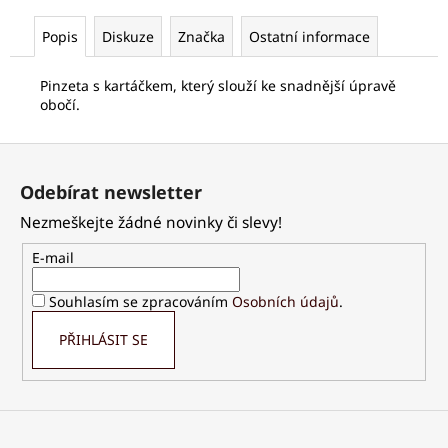
č
u
Popis
Diskuze
Značka
Ostatní informace
j
e
Pinzeta s kartáčkem, který slouží ke snadnější úpravě
m
obočí.
e
Z
PALSAR7
á
CESTOVNÍ
Odebírat newsletter
p
KOSMETICKÁ
Nezmeškejte žádné novinky či slevy!
SADA
a
S
t
DÁVKOVAČI
E-mail
7KS
í
125
Souhlasím se zpracováním
Osobních údajů
.
Kč
PŘIHLÁSIT SE