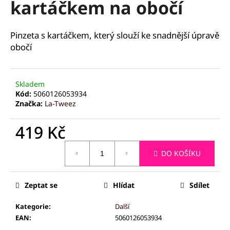
kartáčkem na obočí
a
j
Pinzeta s kartáčkem, který slouží ke snadnější úpravě
í
obočí
t
?
Skladem
Kód:
5060126053934
Značka:
La-Tweez
HLEDAT
419 Kč
Měrná
DO KOŠÍKU
cena:
D
o
p
Zeptat se
Hlídat
Sdílet
o
Kategorie
:
Další
r
EAN
:
5060126053934
u