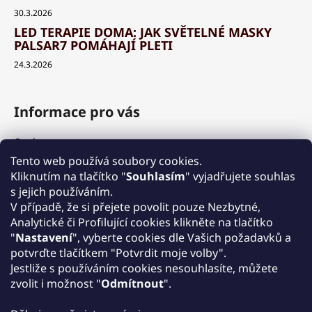
30.3.2026
LED TERAPIE DOMA: JAK SVĚTELNÉ MASKY
PALSAR7 POMÁHAJÍ PLETI
24.3.2026
Informace pro vás
O nás
Výhody a garance
Tento web používá soubory cookies.
Množstevní slevy
Kliknutím na tlačítko "
Souhlasím
" vyjadřujete souhlas
Způsob nákupu a dopravy
s jejich používáním.
Reklamace
V případě, že si přejete povolit pouze Nezbytné,
Analytické či Profilující cookies klikněte na tlačítko
Obchodní podmínky
"
Nastavení
", vyberte cookies dle Vašich požadavků a
Podmínky ochrany osobních údajů
potvrďte tlačítkem "Potvrdit moje volby".
Kontakt
Jestliže s používáním cookies nesouhlasíte, můžete
Zpětný odběr elektrozařízení
zvolit i možnost "
Odmítnout
".