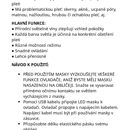
pleti
● Má problematickou pleť: skvrny, akné,, ucpané póry,
matnou, nažloutlou, hrubou či ochablou pleť, aj.
HLAVNÍ FUNKCE:
● Přírodní světelné vlny zlepšují vzhled pokožky
● Každá barva světla je účinná na konkrétní ošetření
pleti
● Různé možnosti režimu
● Snadné ovládání
● Lehce přenosné
NÁVOD K POUŽITÍ:
PŘED POUŽITÍM MASKY VYZKOUŠEJTE VEŠKERÉ
FUNKCE OVLADAČE, ANIŽ BYSTE MĚLI MASKU
NASAZENOU NA OBLIČEJI. Snažte se vyvarovat
přímémo očnímu kontaktu se světlem
vycházejícím z masky.
Pomocí USB kabelu připojte LED masku k
ovladači. Ovladač propojte s napájecím kabelem.
Napájecí kabel musí být při používání masky v
zásuvce.
Přizpůsobte délku elastického pásku svému
obličeji.