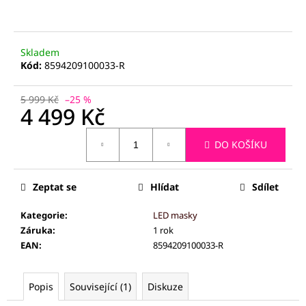
č
u
j
e
Skladem
m
Kód:
8594209100033-R
e
5 999 Kč
–25 %
4 499 Kč
PALSAR7
GALVANICKÁ
Měrná
ŽEHLIČKA
DO KOŠÍKU
cena:
NA
OBLIČEJ
5V1
Zeptat se
Hlídat
Sdílet
1
229
Kategorie
:
LED masky
Kč
Záruka
:
1 rok
EAN
:
8594209100033-R
Popis
Související (1)
Diskuze