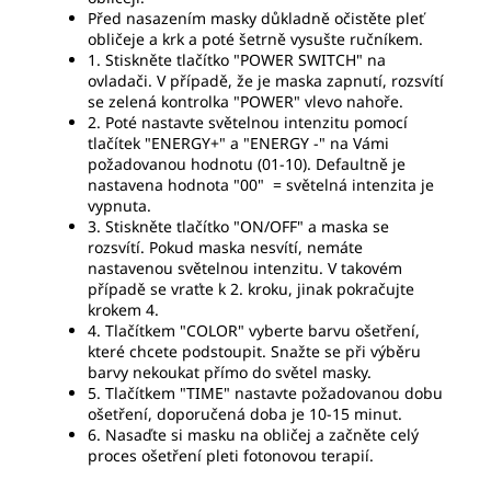
Před nasazením masky důkladně očistěte pleť
obličeje a krk a poté šetrně vysušte ručníkem.
1. Stiskněte tlačítko "POWER SWITCH" na
ovladači. V případě, že je maska zapnutí, rozsvítí
se zelená kontrolka "POWER" vlevo nahoře.
2. Poté nastavte světelnou intenzitu pomocí
tlačítek "ENERGY+" a "ENERGY -" na Vámi
požadovanou hodnotu (01-10). Defaultně je
nastavena hodnota "00" = světelná intenzita je
vypnuta.
3. Stiskněte tlačítko "ON/OFF" a maska se
rozsvítí. Pokud maska nesvítí, nemáte
nastavenou světelnou intenzitu. V takovém
případě se vraťte k 2. kroku, jinak pokračujte
krokem 4.
4. Tlačítkem "COLOR" vyberte barvu ošetření,
které chcete podstoupit. Snažte se při výběru
barvy nekoukat přímo do světel masky.
5. Tlačítkem "TIME" nastavte požadovanou dobu
ošetření, doporučená doba je 10-15 minut.
6. Nasaďte si masku na obličej a začněte celý
proces ošetření pleti fotonovou terapií.