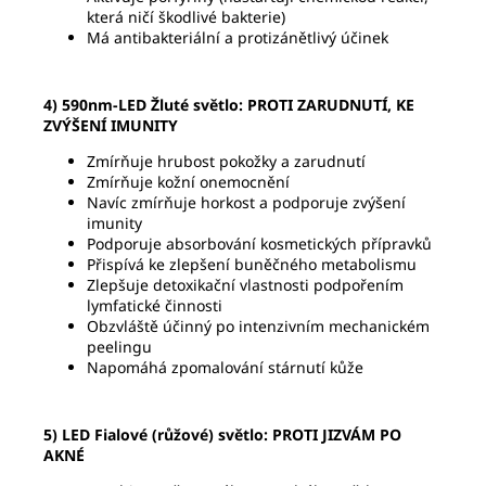
která ničí škodlivé bakterie)
Má antibakteriální a protizánětlivý účinek
4)
590nm-LED Žluté světlo:
PROTI ZARUDNUTÍ, KE
ZVÝŠENÍ IMUNITY
Zmírňuje hrubost pokožky a zarudnutí
Zmírňuje kožní onemocnění
Navíc zmírňuje horkost a podporuje zvýšení
imunity
Podporuje absorbování kosmetických přípravků
Přispívá ke zlepšení buněčného metabolismu
Zlepšuje detoxikační vlastnosti podpořením
lymfatické činnosti
Obzvláště účinný po intenzivním mechanickém
peelingu
Napomáhá zpomalování stárnutí kůže
5)
LED Fialové (růžové) světlo:
PROTI JIZVÁM PO
AKNÉ