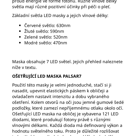
proud energie ve formě fotonů. Různé vlnové délky
světla mají různé pozitivní účinky při péči o pleť.
Základní světla LED masky a jejich vlnové délky:
Červené světlo: 630nm
Žluté světlo: 590nm
Zelené světlo: 520nm
Modré světlo: 470nm
Maska obsahuje 7 LED světel. Jejich přehled naleznete
níže v textu.
OŠETŘUJÍCÍ LED MASKA PALSAR7
Použití této masky je velmi jednoduché, stačí si ji
nasadit, upevnit elastických páskem k obličeji a
ovladačem nastavit intenzitu a dobu vybraného
ošetření. Kolem otvorů na oči jsou jemné gumové šedé
podložky, které zamezí nepříjemnému otlaku okolo očí.
Ošetřující LED maska na obličej je vybavena 121 LED
diodami, které produkují fotony právě s různými
vlnovými délkami. Každá dioda má definovaný výkon a
hodnotu světelného toku. Proto je důležité rozlišovat