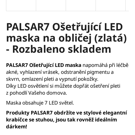
a
j
í
PALSAR7 Ošetřující LED
t
maska na obličej (zlatá)
?
- Rozbaleno skladem
PALSAR7 Ošetřující LED maska
napomáhá při léčbě
HLEDAT
akné, vyhlazení vrásek, odstranění pigmentu a
skvrn, omlazení pleti a vypnutí pokožky.
Díky LED osvětlení si můžete dopřát ošetření pleti
z pohodlí Vašeho domova.
D
o
Maska obsahuje 7 LED světel.
p
Produkty PALSAR7 obdržíte ve stylové elegantní
o
krabičce se stuhou, jsou tak rovněž ideálním
r
dárkem!
u