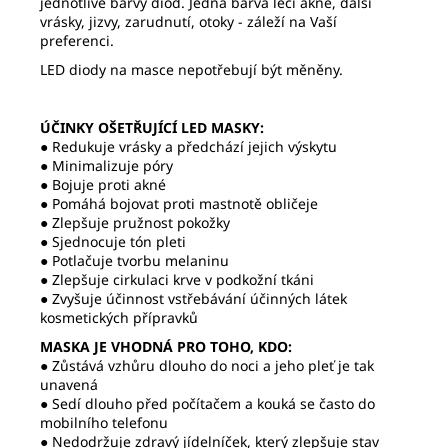
jednotlivé barvy diod. Jedna barva léčí akné, další
vrásky, jizvy, zarudnutí, otoky - záleží na Vaší
preferenci.
LED diody na masce nepotřebují být měněny.
ÚČINKY OŠETŘUJÍCÍ LED MASKY:
● Redukuje vrásky a předchází jejich výskytu
● Minimalizuje póry
● Bojuje proti akné
● Pomáhá bojovat proti mastnotě obličeje
● Zlepšuje pružnost pokožky
● Sjednocuje tón pleti
● Potlačuje tvorbu melaninu
● Zlepšuje cirkulaci krve v podkožní tkáni
● Zvyšuje účinnost vstřebávání účinných látek
kosmetických přípravků
MASKA JE VHODNÁ PRO TOHO, KDO:
● Zůstává vzhůru dlouho do noci a jeho pleť je tak
unavená
● Sedí dlouho před počítačem a kouká se často do
mobilního telefonu
● Nedodržuje zdravý jídelníček, který zlepšuje stav