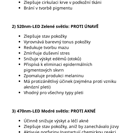
Zlepšuje cirkulaci krve v podkožní tkáni
Brání v tvorbě pigmentu
2) 520nm-LED Zelené světlo:
PROTI ÚNAVĚ
Zlepšuje stav pokožky
Vyrovnává barevný tonus pokožky
Redukuje tvorbu mazu
Zmírňuje duševní stres
Snižuje výskyt edémů (otoků)
Přispívá k eliminaci epidermálních
pigmentových skvrn
Zpomaluje produkci melaninu
Má protizánětlivý účinek (zejména proti vzniku
aknózní pleti)
Vhodný pro všechny typy pleti
3)
470nm-LED Modré světlo:
PROTI AKNÉ
Účinně snižuje výskyt a léčí akné
Zlepšuje stav pokožky, aniž by zanechávalo jizvy
Aktivuje porfyriny (nastartují chemickou reakci,