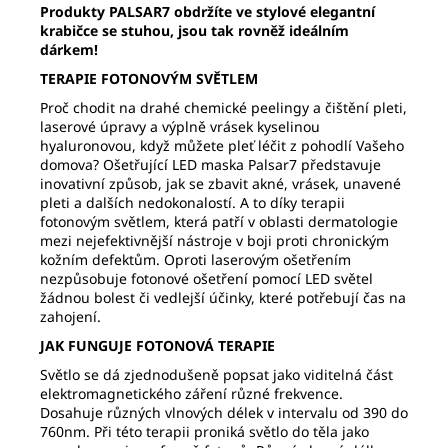
Produkty PALSAR7 obdržíte ve stylové elegantní
krabičce se stuhou, jsou tak rovněž ideálním
dárkem!
TERAPIE FOTONOVÝM SVĚTLEM
Proč chodit na drahé chemické peelingy a čištění pleti,
laserové úpravy a výplně vrásek kyselinou
hyaluronovou, když můžete pleť léčit z pohodlí Vašeho
domova?
Ošetřující LED maska Palsar7 představuje
inovativní způsob, jak se zbavit akné, vrásek, unavené
pleti a dalších nedokonalostí. A to díky terapii
fotonovým světlem, která patří v oblasti dermatologie
mezi nejefektivnější nástroje v boji proti chronickým
kožním defektům.
Oproti laserovým ošetřením
nezpůsobuje fotonové ošetření pomocí LED světel
žádnou bolest či vedlejší účinky, které potřebují čas na
zahojení.
JAK FUNGUJE FOTONOVÁ TERAPIE
Světlo se dá zjednodušeně popsat jako viditelná část
elektromagnetického záření různé frekvence.
Dosahuje různých vlnových délek v intervalu od 390 do
760nm. Při této terapii proniká světlo do těla jako