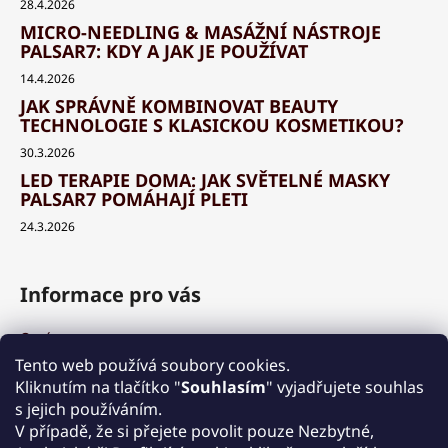
28.4.2026
MICRO-NEEDLING & MASÁŽNÍ NÁSTROJE
PALSAR7: KDY A JAK JE POUŽÍVAT
14.4.2026
JAK SPRÁVNĚ KOMBINOVAT BEAUTY
TECHNOLOGIE S KLASICKOU KOSMETIKOU?
30.3.2026
LED TERAPIE DOMA: JAK SVĚTELNÉ MASKY
PALSAR7 POMÁHAJÍ PLETI
24.3.2026
Informace pro vás
O nás
Výhody a garance
Tento web používá soubory cookies.
Množstevní slevy
Kliknutím na tlačítko "
Souhlasím
" vyjadřujete souhlas
Způsob nákupu a dopravy
s jejich používáním.
Reklamace
V případě, že si přejete povolit pouze Nezbytné,