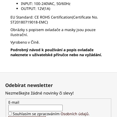
INPUT: 100-240VAC, 50/60Hz
OUTPUT: 12V(1A)
EU Standard:
CE ROHS Certification(Certificate No.
ST20180719018-EMC)
Obrázky s popisem ovladače a masky jsou pouze
ilustrační.
Vyrobeno v Číně.
Podrobný návod k používání a popis ovladače
naleznete v uživatelské příručce nebo na vyžádání.
Z
á
Odebírat newsletter
p
Nezmeškejte žádné novinky či slevy!
a
t
E-mail
í
Souhlasím se zpracováním
Osobních údajů
.