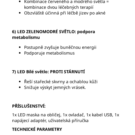
Kombinace červeného a modrého světla =
kombinace dvou léčebných terapií
Obzvláště účinná při léčbě jizev po akné
6) LED ZELENOMODRÉ SVĚTLO:
podpora
metabolismu
Postupně zvyšuje buněčnou energii
Podporuje metabolismus
7) LED Bílé světlo:
PROTI STÁRNUTÍ
Řeší stařecké skvrny a ochablou kůži
Snižuje výskyt jemných vrásek.
PŘÍSLUŠENSTVÍ:
1x LED maska na obličej, 1x ovladač, 1x kabel USB, 1x
napájecí adaptér, uživatelská příručka
TECHNICKÉ PARAMETRY