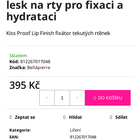
lesk na rty pro fixaci a
a
hydrataci
j
í
t
Kiss Proof Lip Finish fixátor tekutých rtěnek
?
Skladem
Kód:
812267017048
Značka:
Bellápierre
HLEDAT
395 Kč
Měrná
DO KOŠÍKU
cena:
D
o
p
Zeptat se
Hlídat
Sdílet
o
r
Kategorie
:
Líčení
u
EAN
:
812267017048