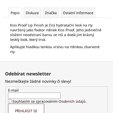
č
u
j
Popis
Diskuze
Značka
Ostatní informace
e
m
Kiss Proof Lip Finish je čirý hydratační lesk na rty
e
navržený jako fixátor rtěnek Kiss Proof. Jeho jedinečné
složení neodstraní barvu ze rtů a dodá jim krásný
lesklý look, který trvá.
PALSAR7
Aplikujte hladkou tenkou vrstvu na rtěnkou zbarvené
DŘEVĚNÝ
rty.
KARTÁČ
NA
MYTÍ
Z
ZAD
S
á
Odebírat newsletter
ODNÍMATELNOU
p
RUKOJETÍ
Nezmeškejte žádné novinky či slevy!
a
219
Kč
t
E-mail
í
Souhlasím se zpracováním
Osobních údajů
.
PŘIHLÁSIT SE