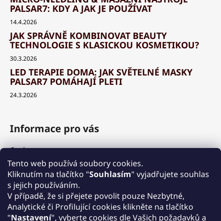
PALSAR7: KDY A JAK JE POUŽÍVAT
14.4.2026
JAK SPRÁVNĚ KOMBINOVAT BEAUTY
TECHNOLOGIE S KLASICKOU KOSMETIKOU?
30.3.2026
LED TERAPIE DOMA: JAK SVĚTELNÉ MASKY
PALSAR7 POMÁHAJÍ PLETI
24.3.2026
Informace pro vás
O nás
Výhody a garance
Tento web používá soubory cookies.
Množstevní slevy
Kliknutím na tlačítko "
Souhlasím
" vyjadřujete souhlas
Způsob nákupu a dopravy
s jejich používáním.
Reklamace
V případě, že si přejete povolit pouze Nezbytné,
Analytické či Profilující cookies klikněte na tlačítko
Obchodní podmínky
"
Nastavení
", vyberte cookies dle Vašich požadavků a
Podmínky ochrany osobních údajů