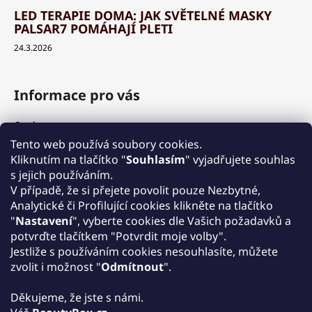
LED TERAPIE DOMA: JAK SVĚTELNÉ MASKY
PALSAR7 POMÁHAJÍ PLETI
24.3.2026
Informace pro vás
O nás
Výhody a garance
Tento web používá soubory cookies.
Množstevní slevy
Kliknutím na tlačítko "
Souhlasím
" vyjadřujete souhlas
Způsob nákupu a dopravy
s jejich používáním.
Reklamace
V případě, že si přejete povolit pouze Nezbytné,
Analytické či Profilující cookies klikněte na tlačítko
Obchodní podmínky
"
Nastavení
", vyberte cookies dle Vašich požadavků a
Podmínky ochrany osobních údajů
potvrďte tlačítkem "Potvrdit moje volby".
Kontakt
Jestliže s používáním cookies nesouhlasíte, můžete
Zpětný odběr elektrozařízení
zvolit i možnost "
Odmítnout
".
Děkujeme, že jste s námi.