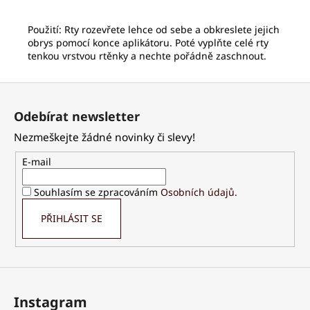
Použití: Rty rozevřete lehce od sebe a obkreslete jejich
obrys pomocí konce aplikátoru. Poté vyplňte celé rty
tenkou vrstvou rtěnky a nechte pořádně zaschnout.
Z
á
Odebírat newsletter
p
Nezmeškejte žádné novinky či slevy!
a
t
E-mail
í
Souhlasím se zpracováním
Osobních údajů
.
PŘIHLÁSIT SE
Instagram