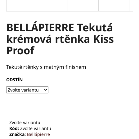
a
j
í
BELLÁPIERRE Tekutá
t
krémová rtěnka Kiss
?
Proof
Tekuté rtěnky s matným finishem
HLEDAT
ODSTÍN
D
o
p
o
Zvolte variantu
r
Kód:
Zvolte variantu
u
Značka:
Bellápierre