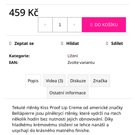
č
u
459 Kč
j
Měrná
e
DO KOŠÍKU
cena:
m
e
Zeptat se
Hlídat
Sdílet
PALSAR7
Kategorie
:
Líčení
CESTOVNÍ
MANIKÚRNÍ
EAN
:
Zvolte variantu
SADA
5
KS
Popis
Videa (3)
Diskuze
Značka
175
Kč
Ostatní informace
Tekuté rtěnky Kiss Proof Lip Creme od americké značky
Bellápierre jsou plněkrycí rtěnky, které vydrží na rtech
několik hodin bez nutnosti jejich obnovování. Díky
hladkému krémovému složení se lehce nanáší a
usychají do krásného matného finishe.