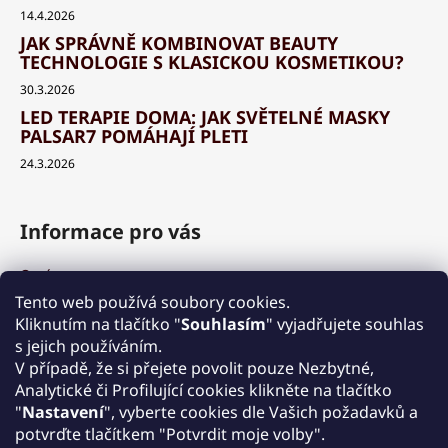
14.4.2026
JAK SPRÁVNĚ KOMBINOVAT BEAUTY
TECHNOLOGIE S KLASICKOU KOSMETIKOU?
30.3.2026
LED TERAPIE DOMA: JAK SVĚTELNÉ MASKY
PALSAR7 POMÁHAJÍ PLETI
24.3.2026
Informace pro vás
O nás
Výhody a garance
Tento web používá soubory cookies.
Množstevní slevy
Kliknutím na tlačítko "
Souhlasím
" vyjadřujete souhlas
Způsob nákupu a dopravy
s jejich používáním.
Reklamace
V případě, že si přejete povolit pouze Nezbytné,
Analytické či Profilující cookies klikněte na tlačítko
Obchodní podmínky
"
Nastavení
", vyberte cookies dle Vašich požadavků a
Podmínky ochrany osobních údajů
potvrďte tlačítkem "Potvrdit moje volby".
Kontakt