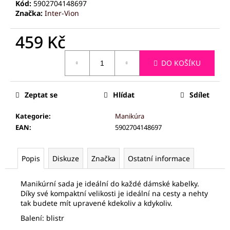
č
Kód:
5902704148697
u
Značka:
Inter-Vion
j
e
459 Kč
m
Měrná
e
DO KOŠÍKU
cena:
PALSAR7
Zeptat se
Hlídat
Sdílet
CESTOVNÍ
MANIKÚRNÍ
SADA
Kategorie
:
Manikúra
5
EAN
:
5902704148697
KS
175
Kč
Popis
Diskuze
Značka
Ostatní informace
Manikúrní sada je ideální do každé dámské kabelky.
Díky své kompaktní velikosti je ideální na cesty a nehty
tak budete mít upravené kdekoliv a kdykoliv.
Balení: blistr