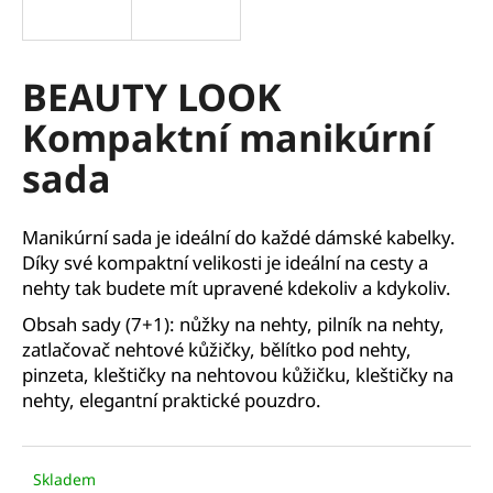
a
j
í
BEAUTY LOOK
t
Kompaktní manikúrní
?
sada
Manikúrní sada je ideální do každé dámské kabelky.
HLEDAT
Díky své kompaktní velikosti je ideální na cesty a
nehty tak budete mít upravené kdekoliv a kdykoliv.
Obsah sady (7+1): nůžky na nehty, pilník na nehty,
zatlačovač nehtové kůžičky, bělítko pod nehty,
D
o
pinzeta, kleštičky na nehtovou kůžičku, kleštičky na
p
nehty, elegantní praktické pouzdro.
o
r
u
Skladem