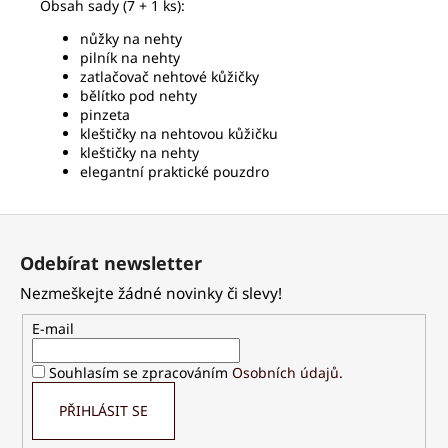
Obsah sady (7 + 1 ks):
nůžky na nehty
pilník na nehty
zatlačovač nehtové kůžičky
bělítko pod nehty
pinzeta
kleštičky na nehtovou kůžičku
kleštičky na nehty
elegantní praktické pouzdro
Z
á
Odebírat newsletter
p
Nezmeškejte žádné novinky či slevy!
a
t
E-mail
í
Souhlasím se zpracováním
Osobních údajů
.
PŘIHLÁSIT SE