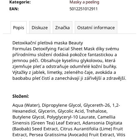
č
Kategorie
:
Masky a peeling
u
EAN
:
5012251012911
j
e
m
Popis
Diskuze
Značka
Ostatní informace
e
Detoxikační pleťová maska Beauty
Formulas
Detoxifying Facial Sheet Mask díky svému
PALSAR7
přírodnímu složení dodává pokožce fantastickou a
GALVANICKÁ
jemnou péči. Obsahuje kyselinu glykolovou, která
ŽEHLIČKA
zjemňuje pleť a odstraňuje odumřelé kožní buňky.
NA
Výtažky z jablek, limetky, zeleného čaje, avokáda a
OBLIČEJ
baobabu pleť čistí a zanechávají ji zářivější a zdravější.
5V1
1
229
Složení:
Kč
Aqua (Water), Dipropylene Glycol, Glycereth-26, 1,2-
Hexanediol, Glycerin, Glycolic Acid, Trehalose,
Butylene Glycol, Polyglyceryl-10 Laurate, Camellia
Sinensis (Green Tea) Leaf Extract, Adansonia Digitata
(Baobab) Seed Extract, Citrus Aurantifolia (Lime) Fruit
Extract, Persea Gratissima (Avocado) Fruit Extract, Vitis