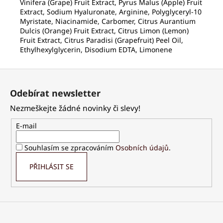
Vinifera (Grape) Fruit Extract, Pyrus Malus (Apple) Fruit
Extract, Sodium Hyaluronate, Arginine, Polyglyceryl-10
Myristate, Niacinamide, Carbomer, Citrus Aurantium
Dulcis (Orange) Fruit Extract, Citrus Limon (Lemon)
Fruit Extract, Citrus Paradisi (Grapefruit) Peel Oil,
Ethylhexylglycerin, Disodium EDTA, Limonene
Z
á
Odebírat newsletter
p
Nezmeškejte žádné novinky či slevy!
a
t
E-mail
í
Souhlasím se zpracováním
Osobních údajů
.
PŘIHLÁSIT SE