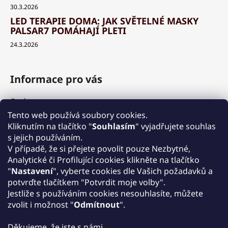
30.3.2026
LED TERAPIE DOMA: JAK SVĚTELNÉ MASKY
PALSAR7 POMÁHAJÍ PLETI
24.3.2026
Informace pro vás
O nás
Výhody a garance
Tento web používá soubory cookies.
Množstevní slevy
Kliknutím na tlačítko "
Souhlasím
" vyjadřujete souhlas
Způsob nákupu a dopravy
s jejich používáním.
Reklamace
V případě, že si přejete povolit pouze Nezbytné,
Analytické či Profilující cookies klikněte na tlačítko
Obchodní podmínky
"
Nastavení
", vyberte cookies dle Vašich požadavků a
Podmínky ochrany osobních údajů
potvrďte tlačítkem "Potvrdit moje volby".
Kontakt
Jestliže s používáním cookies nesouhlasíte, můžete
Zpětný odběr elektrozařízení
zvolit i možnost "
Odmítnout
".
Děkujeme, že jste s námi.