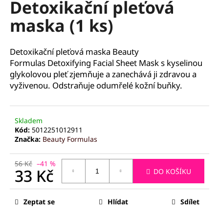
Detoxikační pleťová
a
maska (1 ks)
j
í
t
Detoxikační pleťová maska Beauty
?
Formulas
Detoxifying Facial Sheet Mask s kyselinou
glykolovou pleť zjemňuje a zanechává ji zdravou a
vyživenou. Odstraňuje odumřelé kožní buňky.
HLEDAT
Skladem
Kód:
5012251012911
Značka:
Beauty Formulas
D
56 Kč
–41 %
o
33 Kč
DO KOŠÍKU
p
o
Měrná
cena:
r
Zeptat se
Hlídat
Sdílet
u