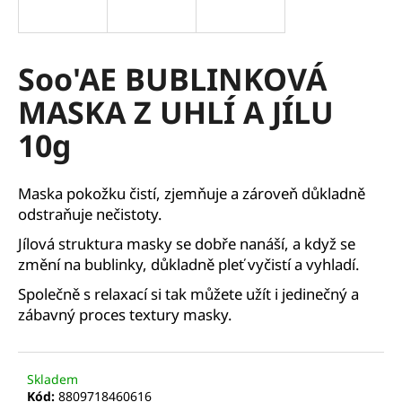
a
j
í
Soo'AE BUBLINKOVÁ
t
MASKA Z UHLÍ A JÍLU
?
10g
Maska pokožku čistí, zjemňuje a zároveň důkladně
HLEDAT
odstraňuje nečistoty.
Jílová struktura masky se dobře nanáší, a když se
změní na bublinky, důkladně pleť vyčistí a vyhladí.
D
Společně s relaxací si tak můžete užít i jedinečný a
o
zábavný proces textury masky.
p
o
r
Skladem
u
Kód:
8809718460616