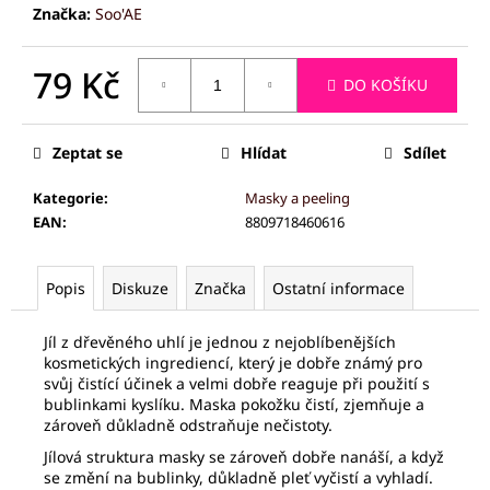
č
Značka:
Soo'AE
u
j
79 Kč
e
DO KOŠÍKU
m
Měrná
e
cena:
Zeptat se
Hlídat
Sdílet
PALSAR7
Kategorie
:
Masky a peeling
FACE-
EAN
:
8809718460616
ROLLER
MASÁŽNÍ
VÁLEČEK
NA
Popis
Diskuze
Značka
Ostatní informace
OBLIČEJ
(JADEIT)
Jíl z dřevěného uhlí je jednou z nejoblíbenějších
789
kosmetických ingrediencí, který je dobře známý pro
Kč
svůj čistící účinek a velmi dobře reaguje při použití s
bublinkami kyslíku. Maska pokožku čistí, zjemňuje a
zároveň důkladně odstraňuje nečistoty.
Jílová struktura masky se zároveň dobře nanáší, a když
se změní na bublinky, důkladně pleť vyčistí a vyhladí.