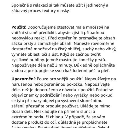
Společně s relaxací si tak můžete užít i jedinečný a
zábavný proces textury masky.
Použití:
Doporučujeme otestovat malé množství na
vnitřní straně předloktí, abyste zjistili případnou
neobvyklou reakci. Před otevřením promačkejte obsah
sáčku prsty a zamíchejte obsah. Naneste rovnoměrně
dostatečné množství na čistý obličej, suchý nebo vlhký,
vyhněte oblasti očí a úst. Když se začnou tvořit
kyslíkové bubliny, jemně masírujte konečky prstů.
Nepoužívejte déle než 3 minuty. Důkladně opláchněte
vodou a postupujte se svou každodenní péčí o pleť.
Upozornění:
Pouze pro vnější použití. Nepoužívejte na
narušenou nebo poraněnou pokožku. Nepoužívejte
déle, než je doporučeno v návodu k použití. Pokud se
objeví známky podráždění nebo vyrážky, nebo pokud
se tyto příznaky objeví po vystavení slunečnímu
záření, přestaňte produkt používat. Ukládejte mimo
dosah dětí. Neskladujte na přímém slunci a
extrémním horku či chladu. V případě, že se vám
dostane produkt do očí, důkladně je propláchněte
čistou vodou. Po otevření ihned spotřebujte. Pokud