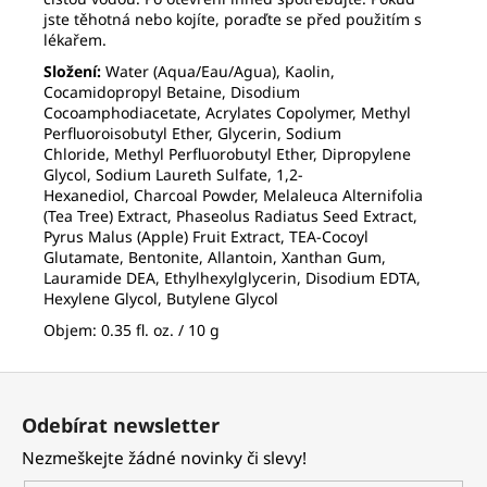
jste těhotná nebo kojíte, poraďte se před použitím s
lékařem.
Složení:
Water (Aqua/Eau/Agua), Kaolin,
Cocamidopropyl Betaine, Disodium
Cocoamphodiacetate, Acrylates Copolymer, Methyl
Perfluoroisobutyl Ether, Glycerin, Sodium
Chloride, Methyl Perfluorobutyl Ether, Dipropylene
Glycol,
Sodium Laureth Sulfate, 1,2-
Hexanediol, Charcoal Powder, Melaleuca Alternifolia
(Tea Tree) Extract, Phaseolus Radiatus Seed Extract,
Pyrus Malus (Apple) Fruit Extract,
TEA-Cocoyl
Glutamate, Bentonite, Allantoin, Xanthan Gum,
Lauramide DEA, Ethylhexylglycerin, Disodium EDTA,
Hexylene Glycol, Butylene Glycol
Objem:
0.35 fl. oz. / 10 g
Z
á
Odebírat newsletter
p
Nezmeškejte žádné novinky či slevy!
a