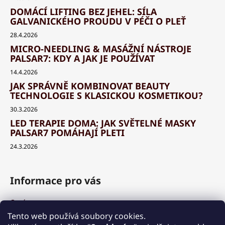
DOMÁCÍ LIFTING BEZ JEHEL: SÍLA
GALVANICKÉHO PROUDU V PÉČI O PLEŤ
28.4.2026
MICRO-NEEDLING & MASÁŽNÍ NÁSTROJE
PALSAR7: KDY A JAK JE POUŽÍVAT
14.4.2026
JAK SPRÁVNĚ KOMBINOVAT BEAUTY
TECHNOLOGIE S KLASICKOU KOSMETIKOU?
30.3.2026
LED TERAPIE DOMA: JAK SVĚTELNÉ MASKY
PALSAR7 POMÁHAJÍ PLETI
24.3.2026
Informace pro vás
O nás
Výhody a garance
Tento web používá soubory cookies.