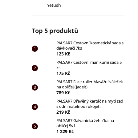
Yetush
Top 5 produktů
PALSAR7 Cestovní kosmetická sada s
dávkovači 7ks
125 Kč
PALSAR7 Cestovní manikúrní sada 5
ks
175 Kč
PALSAR7 Face-roller Masážní váleček
na obličej (jadeit)
789 Kč
PALSAR7 Dřevěný kartáč na mytí zad
s odnímatelnou rukojetí
219 Kč
PALSAR7 Galvanická žehlička na
obličej 5v1
1 229 Kč