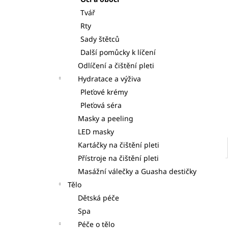
S DÁVKOVAČI 7KS
l
Tvář
125 Kč
Rty
Sady štětců
Další pomůcky k líčení
Odlíčení a čištění pleti
Hydratace a výživa
Pleťové krémy
Pleťová séra
Masky a peeling
LED masky
Kartáčky na čištění pleti
Přístroje na čištění pleti
Masážní válečky a Guasha destičky
Tělo
Dětská péče
Spa
Péče o tělo