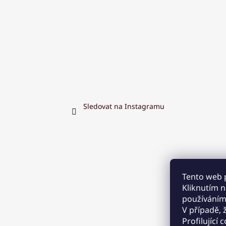
Sledovat na Instagramu
Tento web 
Kliknutím na
používáním
V případě, 
Profilující 