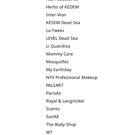
Herbs of KEDEM
Inter-Vion
KESEM Dead Sea
La-Tweez
LEVEL Dead Sea
Li Quandisa
Mommy Care
MosquitNo
My Earthday
NYX Professional Makeup
PALSAR7
ParisAx
Royal & Langnickel
Scento
Soo'AE
The Body Shop
W7