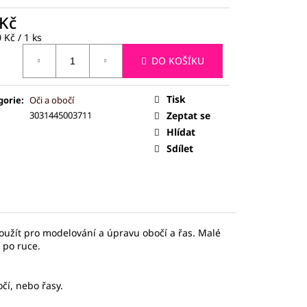
ČEJ (JADEIT)
 Kč
ná
 Kč / 1 ks
:
DO KOŠÍKU
Tisk
gorie
:
Oči a obočí
3031445003711
Zeptat se
Hlídat
Sdílet
oužít pro modelování a úpravu obočí a řas. Malé
 po ruce.
čí, nebo řasy.