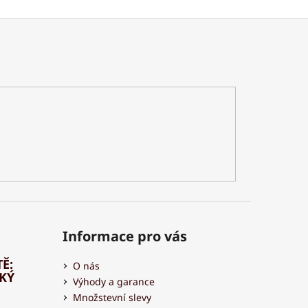
Informace pro vás
Ě:
O nás
HKÝ
Výhody a garance
Množstevní slevy