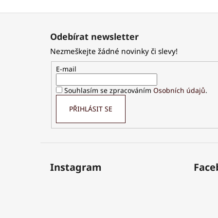
Z
á
Odebírat newsletter
p
Nezmeškejte žádné novinky či slevy!
a
t
E-mail
í
Souhlasím se zpracováním
Osobních údajů
.
PŘIHLÁSIT SE
Instagram
Face