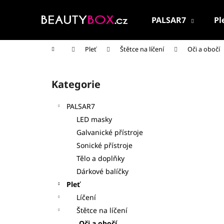
K
Přejít
na
o
PALSAR7
Pl
obsah
Zpět
Zpět
š
do
do
í
Domů
Pleť
Štětce na líčení
Oči a obočí
k
obchodu
obchodu
P
o
Kategorie
Přeskočit
s
kategorie
t
PALSAR7
r
LED masky
a
Galvanické přístroje
n
Sonické přístroje
n
Tělo a doplňky
í
Dárkové balíčky
p
Pleť
a
Líčení
n
Štětce na líčení
PALSAR7 CESTOVNÍ KOSMETICKÁ SADA
e
Oči a obočí