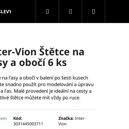
Hledat
Přihlášení
Nákupní
SLEVY
VELKOOBCHOD
Značky
košík
ter-Vion Štětce na
sy a obočí 6 ks
e na řasy a obočí v balení po šesti kusech
e snadno použít pro modelování a úpravu
 a řas. Malé provedení je ideální na cesty a
tlivé štětce můžete mít vždy po ruce.
dem
Kód:
Značka:
Inter-
3031445003711
Vion
ROLLER MASÁŽNÍ