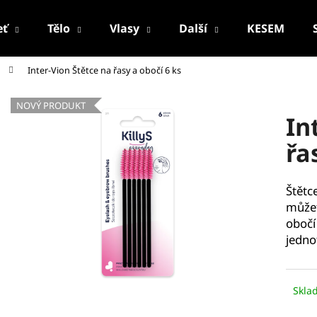
eť
Tělo
Vlasy
Další
KESEM
Inter-Vion Štětce na řasy a obočí 6 ks
Co potřebujete najít?
NOVÝ PRODUKT
In
HLEDAT
řa
Štětc
Doporučujeme
můžet
obočí
jedno
Skla
PALSAR7 CESTOVNÍ MANIKÚRNÍ SADA
PALSAR7 FACE-