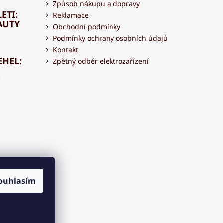
Způsob nákupu a dopravy
ETI:
Reklamace
AUTY
Obchodní podmínky
Podmínky ochrany osobních údajů
Kontakt
EHEL:
Zpětný odběr elektrozařízení
OVAT
 S
ouhlasím
OU?
K
AR7