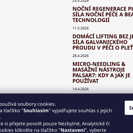
25.5.2026
NOČNÍ REGENERACE PL
SÍLA NOČNÍ PÉČE A BE
TECHNOLOGIÍ
11.5.2026
DOMÁCÍ LIFTING BEZ J
SÍLA GALVANICKÉHO
PROUDU V PÉČI O PLEŤ
28.4.2026
MICRO-NEEDLING &
MASÁŽNÍ NÁSTROJE
PALSAR7: KDY A JAK JE
POUŽÍVAT
14.4.2026
JAK SPRÁVNĚ KOMBIN
BEAUTY TECHNOLOGIE
používá soubory cookies.
S
KLASICKOU KOSMETIK
 tlačítko "
Souhlasím
" vyjadřujete souhlas s jejich
.
30.3.2026
že si přejete povolit pouze Nezbytné, Analytické či
LED TERAPIE DOMA: JA
cookies klikněte na tlačítko "
Nastavení
", vyberte
SVĚTELNÉ MASKY PALS