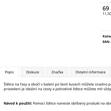
5 KS
VÁLEČEK NA OBLI
69
175 Kč
789 Kč
Měr
11,50
cena
Kate
EAN
:
Popis
Diskuze
Značka
Ostatní informace
Štětce na řasy a obočí v balení po šesti kusech můžete snadno p
provedení je ideální na cesty a jednotlivé štětce můžete mít vždy
Návod k použití:
Pomocí štětce naneste oblíbený produkt na obo