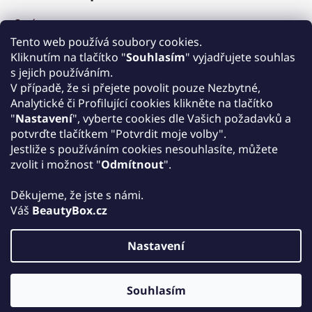
O nás
Výhody a garance
Tento web používá soubory cookies.
Množstevní slevy
Kliknutím na tlačítko "
Souhlasím
" vyjadřujete souhlas
Způsob nákupu a dopravy
s jejich používáním.
Reklamace
V případě, že si přejete povolit pouze Nezbytné,
Analytické či Profilující cookies klikněte na tlačítko
Obchodní podmínky
"
Nastavení
", vyberte cookies dle Vašich požadavků a
Podmínky ochrany osobních údajů
potvrďte tlačítkem "Potvrdit moje volby".
Kontakt
Jestliže s používáním cookies nesouhlasíte, můžete
Zpětný odběr elektrozařízení
zvolit i možnost "
Odmítnout
".
Děkujeme, že jste s námi.
Váš
BeautyBox.cz
Nastavení
Vytvořil Shoptet
Copyright 2026
Beautybox.cz
. Všechna práva vyhrazena.
Souhlasím
Upravit nastavení cookies