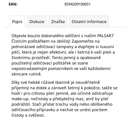
č
EAN
:
8594209100651
u
j
e
Popis
Diskuze
Značka
Ostatní informace
m
e
Objevte kouzlo dokonalého odlíčení s naším PALSAR7
Čistícím polštářkem na obličej! Zapomeňte na
jednorázové odličovací tampony a dopřejte si luxusní
PALSAR7
péči, která je nejen efektivní, ale i šetrná k vaší pleti a
FACE-
životnímu prostředí. Tento jemný a opakovaně
ROLLER
použitelný odličovací polštářek se stane
MASÁŽNÍ
nepostradatelným pomocníkem ve vaší každodenní
VÁLEČEK
NA
skincare rutině.
OBLIČEJ
Díky své hebké růžové tkanině je neuvěřitelně
(JADEIT)
příjemný na dotek a zároveň šetrný k pokožce, takže se
789
hodí i pro citlivou pleť. Jemně, ale účinně odstraňuje
Kč
make-up, nečistoty a přebytečný maz, aniž by pleť
podráždil. Stačí přidat trochu vody nebo oblíbeného
odličovacího přípravku a nechat se unést pocitem
čistoty a svěžesti.