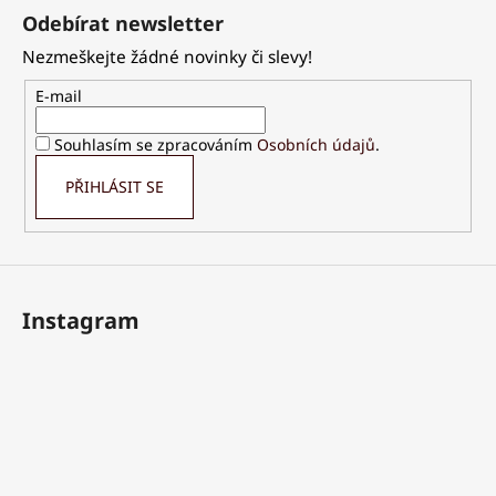
á
Odebírat newsletter
p
Nezmeškejte žádné novinky či slevy!
a
t
E-mail
í
Souhlasím se zpracováním
Osobních údajů
.
PŘIHLÁSIT SE
Instagram