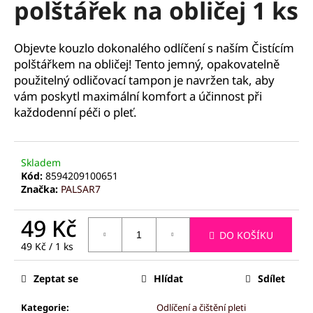
polštářek na obličej 1 ks
a
j
Objevte kouzlo dokonalého odlíčení s naším Čistícím
í
polštářkem na obličej! Tento jemný, opakovatelně
t
použitelný odličovací tampon je navržen tak, aby
?
vám poskytl maximální komfort a účinnost při
každodenní péči o pleť.
HLEDAT
Skladem
Kód:
8594209100651
Značka:
PALSAR7
49 Kč
D
DO KOŠÍKU
o
Měrná
49 Kč / 1 ks
p
cena:
o
Zeptat se
Hlídat
Sdílet
r
u
Kategorie
:
Odlíčení a čištění pleti