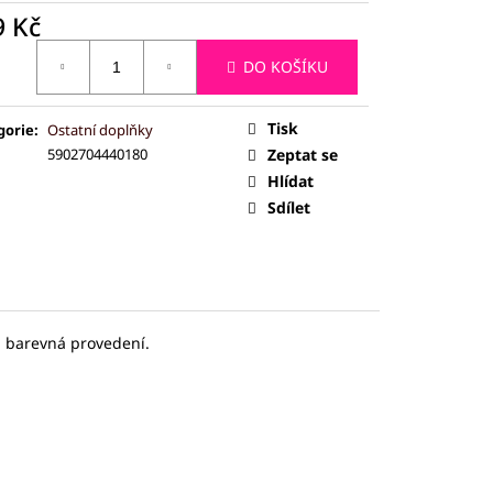
ČEJ (JADEIT)
9 Kč
ná
DO KOŠÍKU
:
Tisk
gorie
:
Ostatní doplňky
5902704440180
Zeptat se
Hlídat
Sdílet
á barevná provedení.