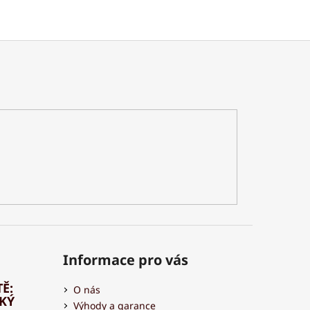
Informace pro vás
Ě:
O nás
HKÝ
Výhody a garance