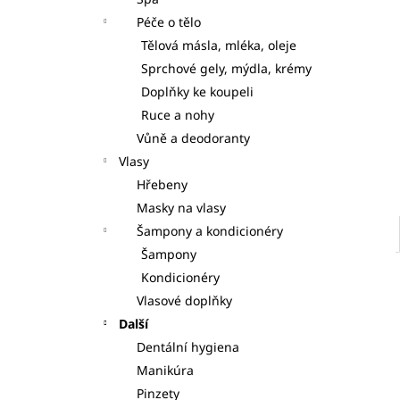
S DÁVKOVAČI 7KS
l
Péče o tělo
125 Kč
Tělová másla, mléka, oleje
Sprchové gely, mýdla, krémy
Doplňky ke koupeli
Ruce a nohy
Vůně a deodoranty
Vlasy
Hřebeny
Masky na vlasy
Šampony a kondicionéry
Šampony
Kondicionéry
Vlasové doplňky
Další
Dentální hygiena
Manikúra
Pinzety