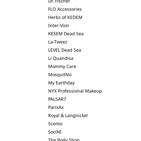
Dr. Fischer
FLO Accessories
Herbs of KEDEM
Inter-Vion
KESEM Dead Sea
La-Tweez
LEVEL Dead Sea
Li Quandisa
Mommy Care
MosquitNo
My Earthday
NYX Professional Makeup
PALSAR7
ParisAx
Royal & Langnickel
Scento
Soo'AE
The Body Shop