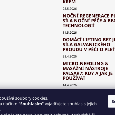
KRÉM
25.5.2026
NOČNÍ REGENERACE PL
SÍLA NOČNÍ PÉČE A BE
TECHNOLOGIÍ
11.5.2026
DOMÁCÍ LIFTING BEZ J
SÍLA GALVANICKÉHO
PROUDU V PÉČI O PLEŤ
28.4.2026
MICRO-NEEDLING &
MASÁŽNÍ NÁSTROJE
PALSAR7: KDY A JAK JE
POUŽÍVAT
14.4.2026
JAK SPRÁVNĚ KOMBIN
BEAUTY TECHNOLOGIE
používá soubory cookies.
S
KLASICKOU KOSMETIK
 tlačítko "
Souhlasím
" vyjadřujete souhlas s jejich
.
30.3.2026