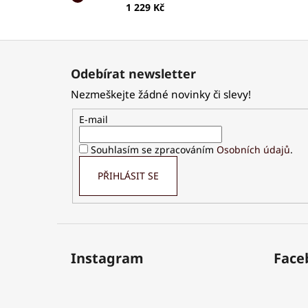
1 229 Kč
Z
á
Odebírat newsletter
p
Nezmeškejte žádné novinky či slevy!
a
t
E-mail
í
Souhlasím se zpracováním
Osobních údajů
.
PŘIHLÁSIT SE
Instagram
Face