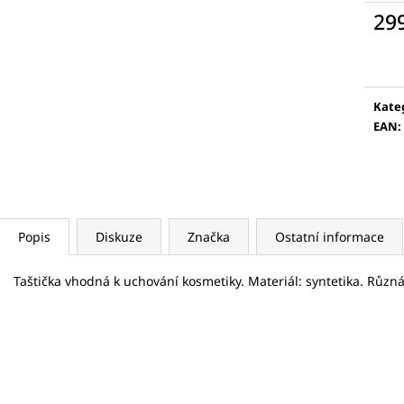
5 KS
VÁLEČEK NA OBLI
29
175 Kč
789 Kč
Měr
cena
Kate
EAN
:
Popis
Diskuze
Značka
Ostatní informace
Taštička vhodná k uchování kosmetiky. Materiál: syntetika. Různ