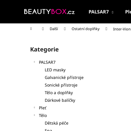
K
Přejít
na
o
PALSAR7
Pl
obsah
Zpět
Zpět
š
do
do
í
Domů
Další
Ostatní doplňky
Inter-Vion
k
obchodu
obchodu
P
o
Kategorie
Přeskočit
s
kategorie
t
PALSAR7
r
LED masky
a
Galvanické přístroje
n
Sonické přístroje
n
Tělo a doplňky
í
Dárkové balíčky
p
Pleť
a
Tělo
n
Dětská péče
PALSAR7 CESTOVNÍ KOSMETICKÁ SADA
e
Spa