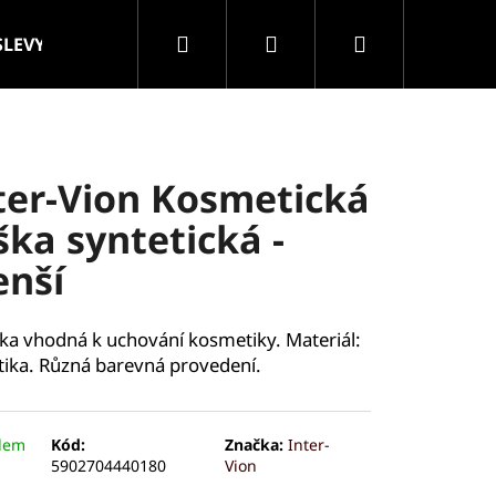
Hledat
Přihlášení
Nákupní
SLEVY
VELKOOBCHOD
Značky
košík
ter-Vion Kosmetická
ška syntetická -
nší
čka vhodná k uchování kosmetiky. Materiál:
tika. Různá barevná provedení.
dem
Kód:
Značka:
Inter-
5902704440180
Vion
ROLLER MASÁŽNÍ