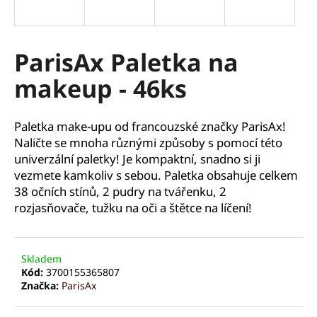
a
j
í
ParisAx Paletka na
t
makeup - 46ks
?
Paletka make-upu od francouzské značky ParisAx!
Naličte se mnoha různými způsoby s pomocí této
univerzální paletky! Je kompaktní, snadno si ji
HLEDAT
vezmete kamkoliv s sebou. Paletka obsahuje celkem
38 očních stínů, 2 pudry na tvářenku, 2
rozjasňovače, tužku na oči a štětce na líčení!
D
o
p
Skladem
o
Kód:
3700155365807
Značka:
ParisAx
r
u