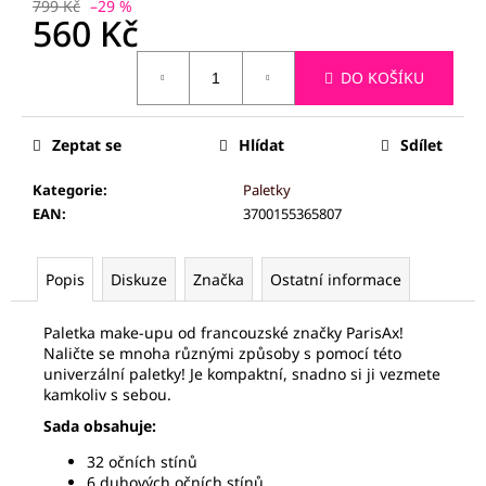
č
799 Kč
–29 %
560 Kč
u
j
Měrná
e
DO KOŠÍKU
cena:
m
e
Zeptat se
Hlídat
Sdílet
PALSAR7
Kategorie
:
Paletky
CESTOVNÍ
EAN
:
3700155365807
KOSMETICKÁ
SADA
S
DÁVKOVAČI
Popis
Diskuze
Značka
Ostatní informace
7KS
125
Paletka make-upu od francouzské značky ParisAx!
Kč
Naličte se mnoha různými způsoby s pomocí této
univerzální paletky! Je kompaktní, snadno si ji vezmete
kamkoliv s sebou.
Sada obsahuje:
32 očních stínů
6 duhových očních stínů