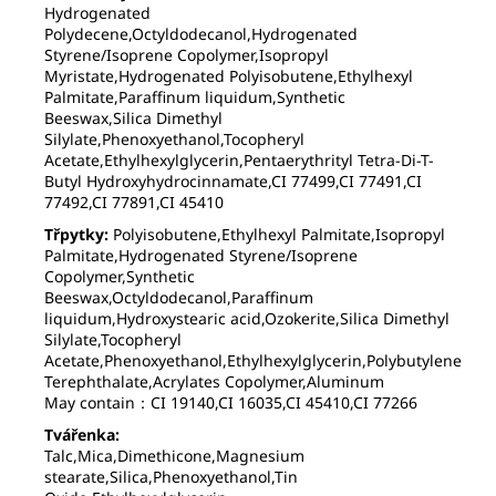
Hydrogenated
Polydecene,Octyldodecanol,Hydrogenated
Styrene/Isoprene Copolymer,Isopropyl
Myristate,Hydrogenated Polyisobutene,Ethylhexyl
Palmitate,Paraffinum liquidum,Synthetic
Beeswax,Silica Dimethyl
Silylate,Phenoxyethanol,Tocopheryl
Acetate,Ethylhexylglycerin,Pentaerythrityl Tetra-Di-T-
Butyl Hydroxyhydrocinnamate,CI 77499,CI 77491,CI
77492,CI 77891,CI 45410
Třpytky:
Polyisobutene,Ethylhexyl Palmitate,Isopropyl
Palmitate,Hydrogenated Styrene/Isoprene
Copolymer,Synthetic
Beeswax,Octyldodecanol,Paraffinum
liquidum,Hydroxystearic acid,Ozokerite,Silica Dimethyl
Silylate,Tocopheryl
Acetate,Phenoxyethanol,Ethylhexylglycerin,Polybutylene
Terephthalate,Acrylates Copolymer,Aluminum
May contain：CI 19140,CI 16035,CI 45410,CI 77266
Tvářenka:
Talc,Mica,Dimethicone,Magnesium
stearate,Silica,Phenoxyethanol,Tin