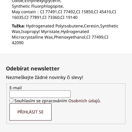
Oxide,Ethylhexylglycerin,
Synthetic Fluorphlogopite,
May contain：CI 77491,CI 77492,CI 15850,CI 45410,CI
16035,CI 77891,CI 73360,CI 19140
Tužka:
Hydrogenated Polyisobutene,Ceresin,Synthetic
Wax,Isopropyl Myristate,Hydrogenated
Microcrystalline Wax,Phenoxyethanol,CI 77499,CI
42090
Z
á
Odebírat newsletter
p
Nezmeškejte žádné novinky či slevy!
a
t
E-mail
í
Souhlasím se zpracováním
Osobních údajů
.
PŘIHLÁSIT SE