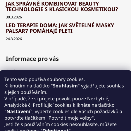
JAK SPRÁVNĚ KOMBINOVAT BEAUTY
TECHNOLOGIE S KLASICKOU KOSMETIKOU?
30.3.2026
LED TERAPIE DOMA: JAK SVĚTELNÉ MASKY
PALSAR7 POMÁHAJÍ PLETI
24.3.2026
Informace pro vás
O nás
Výhody a garance
Tento web používá soubory cookies.
Množstevní slevy
Kliknutím na tlačítko "
Souhlasím
" vyjadřujete souhlas
Způsob nákupu a dopravy
s jejich používáním.
Reklamace
V případě, že si přejete povolit pouze Nezbytné,
Analytické či Profilující cookies klikněte na tlačítko
Obchodní podmínky
"
Nastavení
", vyberte cookies dle Vašich požadavků a
Podmínky ochrany osobních údajů
potvrďte tlačítkem "Potvrdit moje volby".
Kontakt
Jestliže s používáním cookies nesouhlasíte, můžete
Zpětný odběr elektrozařízení
zvolit i možnost "
Odmítnout
".