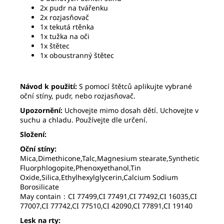
2x pudr na tvářenku
2x rozjasňovač
1x tekutá rtěnka
1x tužka na oči
1x štětec
1x oboustranný štětec
Návod k použití:
S pomocí štětců aplikujte vybrané
oční stíny, pudr, nebo rozjasňovač.
Upozornění:
Uchovejte mimo dosah dětí. Uchovejte v
suchu a chladu. Používejte dle určení.
Složení:
Oční stíny:
Mica,Dimethicone,Talc,Magnesium stearate,Synthetic
Fluorphlogopite,Phenoxyethanol,Tin
Oxide,Silica,Ethylhexylglycerin,Calcium Sodium
Borosilicate
May contain：CI 77499,CI 77491,CI 77492,CI 16035,CI
77007,CI 77742,CI 77510,CI 42090,CI 77891,CI 19140
Lesk na rty: