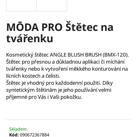
a
j
í
MŌDA PRO Štětec na
t
tvářenku
?
Kosmetický štětec ANGLE BLUSH BRUSH (BMX-120).
Štětec pro přesnou a důkladnou aplikaci či míchání
tvářenky nebo k vytvoření měkkého konturování na
HLEDAT
lícních kostech a čelisti.
Štětec je vhodný pro každodenní použití. Díky
syntetickým štětinám je jeho používání velmi
příjemné pro Vás i Vaši pokožku.
D
o
p
o
r
Skladem
u
Kód:
090672367884