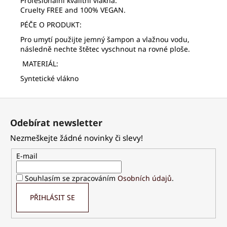
Profesionální kvalitní vlákna.
Cruelty FREE and 100% VEGAN.
PÉČE O PRODUKT:
Pro umytí použijte jemný šampon a vlažnou vodu,
následně nechte štětec vyschnout na rovné ploše.
MATERIÁL:
Syntetické vlákno
Z
á
Odebírat newsletter
p
Nezmeškejte žádné novinky či slevy!
a
t
E-mail
í
Souhlasím se zpracováním
Osobních údajů
.
PŘIHLÁSIT SE