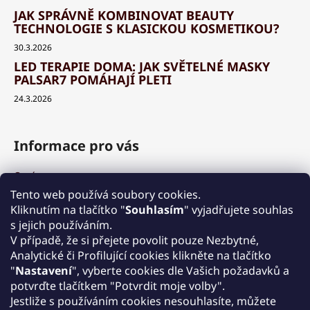
JAK SPRÁVNĚ KOMBINOVAT BEAUTY
TECHNOLOGIE S KLASICKOU KOSMETIKOU?
30.3.2026
LED TERAPIE DOMA: JAK SVĚTELNÉ MASKY
PALSAR7 POMÁHAJÍ PLETI
24.3.2026
Informace pro vás
O nás
Výhody a garance
Tento web používá soubory cookies.
Množstevní slevy
Kliknutím na tlačítko "
Souhlasím
" vyjadřujete souhlas
Způsob nákupu a dopravy
s jejich používáním.
Reklamace
V případě, že si přejete povolit pouze Nezbytné,
Analytické či Profilující cookies klikněte na tlačítko
Obchodní podmínky
"
Nastavení
", vyberte cookies dle Vašich požadavků a
Podmínky ochrany osobních údajů
potvrďte tlačítkem "Potvrdit moje volby".
Kontakt
Jestliže s používáním cookies nesouhlasíte, můžete
Zpětný odběr elektrozařízení