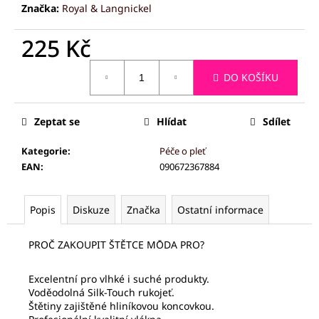
č
Značka:
Royal & Langnickel
u
j
225 Kč
e
m
Měrná
DO KOŠÍKU
e
cena:
Zeptat se
Hlídat
Sdílet
PALSAR7
DŘEVĚNÝ
KARTÁČ
Kategorie
:
Péče o pleť
NA
EAN
:
090672367884
MYTÍ
ZAD
S
ODNÍMATELNOU
Popis
Diskuze
Značka
Ostatní informace
RUKOJETÍ
219
PROČ ZAKOUPIT ŠTĚTCE MŌDA PRO?
Kč
Excelentní pro vlhké i suché produkty.
Voděodolná Silk-Touch rukojeť.
Štětiny zajištěné hliníkovou koncovkou.