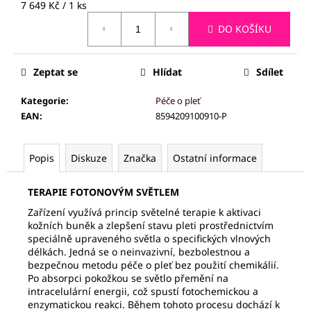
Měrná
7 649 Kč / 1 ks
cena:
DO KOŠÍKU
Zeptat se
Hlídat
Sdílet
Kategorie
:
Péče o pleť
EAN
:
8594209100910-P
Popis
Diskuze
Značka
Ostatní informace
TERAPIE FOTONOVÝM SVĚTLEM
Zařízení využívá princip světelné terapie k aktivaci
kožních buněk a zlepšení stavu pleti prostřednictvím
speciálně upraveného světla o specifických vlnových
délkách. Jedná se o neinvazivní, bezbolestnou a
bezpečnou metodu péče o pleť bez použití chemikálií.
Po absorpci pokožkou se světlo přemění na
intracelulární energii, což spustí fotochemickou a
enzymatickou reakci. Během tohoto procesu dochází k