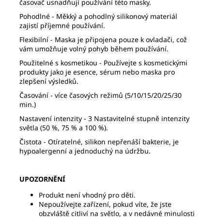
časovač usnadňují používání této masky.
Pohodlné -
Měkký a pohodlný silikonový materiál
zajistí příjemné používání.
Flexibilní -
Maska je připojena pouze k ovladači, což
vám umožňuje volný pohyb během používání.
Použitelné s kosmetikou -
Používejte s kosmetickými
produkty jako je esence, sérum nebo maska pro
zlepšení výsledků.
Časování - více časových režimů (5/10/15/20/25/30
min.)
Nastavení intenzity -
3 Nastavitelné stupně intenzity
světla (50 %, 75 % a 100 %).
Čistota -
Otíratelné, silikon nepřenáší bakterie, je
hypoalergenní a jednoduchý na údržbu.
UPOZORNĚNÍ
Produkt není vhodný pro děti.
Nepoužívejte zařízení, pokud víte, že jste
obzvláště citliví na světlo, a v nedávné minulosti