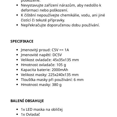
poškozené.
Nevystavujte zařízení nárazům, aby nedošlo k
deformaci nebo poškození.
K čištění nepoužívejte chemikálie, vodu, ani jiné
čistící či tekuté přípravky.
Nepřekračujte doporučenou dobu používání.
SPECIFIKACE
Jmenovitý proud:
C5V == 1A
Jmenovité napětí:
DC5V
Velikost ovladače:
45x35x135 mm
Hmotnost ovladače:
105 g
Kapacita baterie:
2000mAh
Velikost masky:
225x240x135 mm
Tloušťka masky při používání:
6 mm
Hmotnost masky:
380 g
BALENÍ OBSAHUJE
1x LED maska na obličej
1x Ovladač