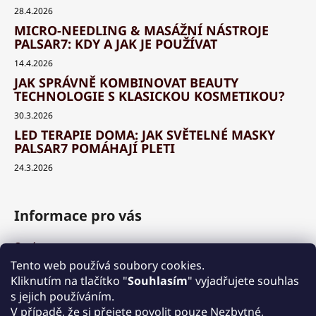
28.4.2026
MICRO-NEEDLING & MASÁŽNÍ NÁSTROJE
PALSAR7: KDY A JAK JE POUŽÍVAT
14.4.2026
JAK SPRÁVNĚ KOMBINOVAT BEAUTY
TECHNOLOGIE S KLASICKOU KOSMETIKOU?
30.3.2026
LED TERAPIE DOMA: JAK SVĚTELNÉ MASKY
PALSAR7 POMÁHAJÍ PLETI
24.3.2026
Informace pro vás
O nás
Výhody a garance
Tento web používá soubory cookies.
Množstevní slevy
Kliknutím na tlačítko "
Souhlasím
" vyjadřujete souhlas
Způsob nákupu a dopravy
s jejich používáním.
V případě, že si přejete povolit pouze Nezbytné,
Reklamace