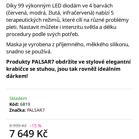
č
Díky 99 výkonným LED diodám ve 4 barvách
u
(červená, modrá, žlutá, infračervená) nabízí 5
j
terapeutických režimů, které cílí na různé problémy
e
pleti. Nastavit můžete i intenzitu světla a délku
m
procedury podle svých potřeb.
e
Maska je vyrobena z příjemného, měkkého silikonu,
snadno se používá.
PALSAR7
GALVANICKÁ
Produkty PALSAR7 obdržíte ve stylové elegantní
ŽEHLIČKA
krabičce se stuhou, jsou tak rovněž ideálním
NA
OBLIČEJ
dárkem!
5V1
1
229
Skladem
Kč
Kód:
6819
Značka:
PALSAR7
8 999 Kč
–15 %
7 649 Kč