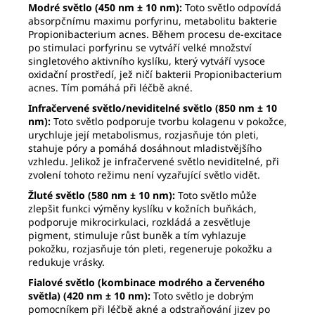
Modré světlo (450 nm ± 10 nm):
Toto světlo odpovídá
absorpčnímu maximu porfyrinu, metabolitu bakterie
Propionibacterium acnes. Během procesu de-excitace
po stimulaci porfyrinu se vytváří velké množství
singletového aktivního kyslíku, který vytváří vysoce
oxidační prostředí, jež ničí bakterii Propionibacterium
acnes. Tím pomáhá při léčbě akné.
Infračervené světlo/neviditelné světlo
(850 nm ± 10
nm):
Toto světlo podporuje tvorbu kolagenu v pokožce,
urychluje její metabolismus, rozjasňuje tón pleti,
stahuje póry a pomáhá dosáhnout mladistvějšího
vzhledu. Jelikož je infračervené světlo neviditelné, při
zvolení tohoto režimu není vyzařující světlo vidět.
Žluté světlo (580 nm ± 10 nm):
Toto světlo může
zlepšit funkci výměny kyslíku v kožních buňkách,
podporuje mikrocirkulaci, rozkládá a zesvětluje
pigment, stimuluje růst buněk a tím vyhlazuje
pokožku, rozjasňuje tón pleti, regeneruje pokožku a
redukuje vrásky.
Fialové světlo (kombinace modrého a červeného
světla) (420 nm ± 10 nm):
Toto světlo je dobrým
pomocníkem při léčbě akné a odstraňování jizev po