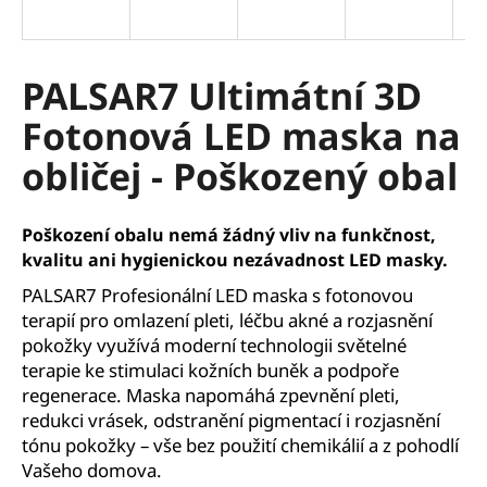
a
j
í
PALSAR7 Ultimátní 3D
t
Fotonová LED maska na
?
obličej - Poškozený obal
Poškození obalu nemá žádný vliv na funkčnost,
HLEDAT
kvalitu ani hygienickou nezávadnost LED masky.
PALSAR7 Profesionální LED maska s fotonovou
terapií pro omlazení pleti, léčbu akné a rozjasnění
pokožky využívá moderní technologii světelné
D
o
terapie ke stimulaci kožních buněk a podpoře
p
regenerace. Maska napomáhá zpevnění pleti,
o
redukci vrásek, odstranění pigmentací i rozjasnění
r
tónu pokožky – vše bez použití chemikálií a z pohodlí
u
Vašeho domova.