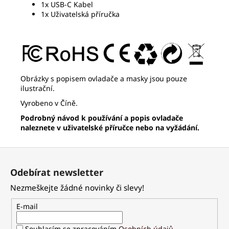
1x USB-C Kabel
1x Uživatelská příručka
Obrázky s popisem ovladače a masky jsou pouze
ilustrační.
Vyrobeno v Číně.
Podrobný návod k používání a popis ovladače
naleznete v uživatelské příručce nebo na vyžádání.
Z
á
Odebírat newsletter
p
Nezmeškejte žádné novinky či slevy!
a
t
E-mail
í
Souhlasím se zpracováním
Osobních údajů
.