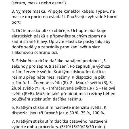
(sérum, masku nebo esenci).
3. Vyjměte masku. Připojte konektor kabelu Type-C na
masce do portu na ovladači. Používejte výhradně horní
port!
4. Držte masku blízko obličeje. Uchopte oba kraje
elastických pásků a připevněte suchým zipem na
zadní straně hlavy. Upravte elastické pásky tak, aby
dobře seděly a zabránily pronikání světla skrz
silikonovou ochranu očí.
5.
Stiskněte a držte tlačítko napájení po dobu 1,5
sekundy pro zapnutí zařízení. Po zapnutí je výchozí
režim červené světlo. Krátkým stisknutím tlačítka
režimu přepínáte mezi režimy. K dispozici je pět
režimů:
1 - Červené světlo (R), 2 - Modré světlo (B), 3. -
Žluté světlo (Y), 4. - Infračervené světlo (IR), 5 - Fialové
světlo (R+B), Můžete také přepínat mezi režimy během
používání stisknutím tlačítka režimu.
6. Krátkým stisknutím nastavte intenzitu světla. K
dispozici jsou tři úrovně jasu: 50 %, 75 %, 100 %.
7. Krátkým stisknutím tlačítka časového nastavení
vyberte dobu procedury.
(5/10/15/20/25/30 min.)