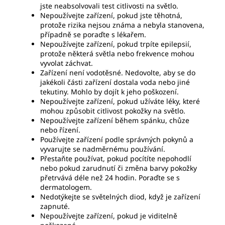
jste neabsolvovali test citlivosti na světlo.
Nepoužívejte zařízení, pokud jste těhotná,
protože rizika nejsou známa a nebyla stanovena,
případně se poraďte s lékařem.
Nepoužívejte zařízení, pokud trpíte epilepsií,
protože některá světla nebo frekvence mohou
vyvolat záchvat.
Zařízení není vodotěsné. Nedovolte, aby se do
jakékoli části zařízení dostala voda nebo jiné
tekutiny. Mohlo by dojít k jeho poškození.
Nepoužívejte zařízení, pokud užíváte léky, které
mohou způsobit citlivost pokožky na světlo.
Nepoužívejte zařízení během spánku, chůze
nebo řízení.
Používejte zařízení podle správných pokynů a
vyvarujte se nadměrnému používání.
Přestaňte používat, pokud pocítíte nepohodlí
nebo pokud zarudnutí či změna barvy pokožky
přetrvává déle než 24 hodin. Poraďte se s
dermatologem.
Nedotýkejte se světelných diod, když je zařízení
zapnuté.
Nepoužívejte zařízení, pokud je viditelně