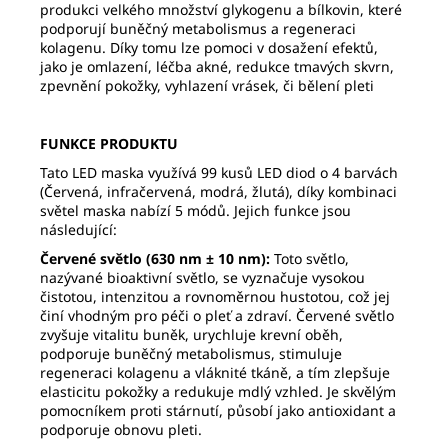
produkci velkého množství glykogenu a bílkovin, které
podporují buněčný metabolismus a regeneraci
kolagenu. Díky tomu lze pomoci v dosažení efektů,
jako je omlazení, léčba akné, redukce tmavých skvrn,
zpevnění pokožky, vyhlazení vrásek, či bělení pleti
FUNKCE PRODUKTU
Tato LED maska využívá 99 kusů LED diod o 4 barvách
(Červená, infračervená, modrá, žlutá), díky kombinaci
světel maska nabízí 5 módů. Jejich funkce jsou
následující:
Červené světlo (630 nm ± 10 nm):
Toto světlo,
nazývané bioaktivní světlo, se vyznačuje vysokou
čistotou, intenzitou a rovnoměrnou hustotou, což jej
činí vhodným pro péči o pleť a zdraví. Červené světlo
zvyšuje vitalitu buněk, urychluje krevní oběh,
podporuje buněčný metabolismus, stimuluje
regeneraci kolagenu a vláknité tkáně, a tím zlepšuje
elasticitu pokožky a redukuje mdlý vzhled. Je skvělým
pomocníkem proti stárnutí, působí jako antioxidant a
podporuje obnovu pleti.