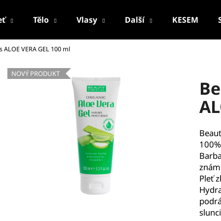
eť
Tělo
Vlasy
Další
KESEM
s ALOE VERA GEL 100 ml
Co potřebujete najít?
NOVÝ PRODUKT
Be
HLEDAT
AL
Beaut
Doporučujeme
100% 
Barba
známo
Pleť 
Hydra
podrá
slunci
PALSAR7 CESTOVNÍ MANIKÚRNÍ SADA
PALSAR7 FACE-