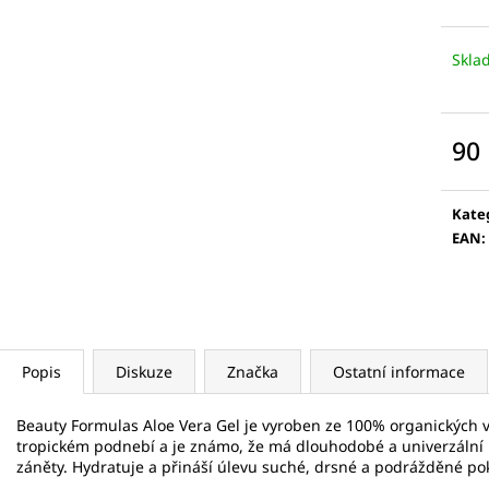
5 KS
VÁLEČEK NA OBLI
175 Kč
789 Kč
Skla
90
Měr
cena
Kate
EAN
:
Popis
Diskuze
Značka
Ostatní informace
Beauty Formulas Aloe Vera Gel je vyroben ze 100% organických v
tropickém podnebí a je známo, že má dlouhodobé a univerzální úč
záněty. Hydratuje a přináší úlevu suché, drsné a podrážděné pok