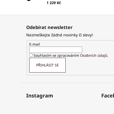
1 229 Kč
Z
á
Odebírat newsletter
p
Nezmeškejte žádné novinky či slevy!
a
t
E-mail
í
Souhlasím se zpracováním
Osobních údajů
.
PŘIHLÁSIT SE
Instagram
Face