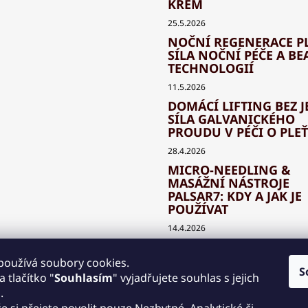
KRÉM
25.5.2026
NOČNÍ REGENERACE PL
SÍLA NOČNÍ PÉČE A BE
TECHNOLOGIÍ
11.5.2026
DOMÁCÍ LIFTING BEZ J
SÍLA GALVANICKÉHO
PROUDU V PÉČI O PLEŤ
28.4.2026
MICRO-NEEDLING &
MASÁŽNÍ NÁSTROJE
PALSAR7: KDY A JAK JE
POUŽÍVAT
14.4.2026
JAK SPRÁVNĚ KOMBIN
BEAUTY TECHNOLOGIE
používá soubory cookies.
S
KLASICKOU KOSMETIK
 tlačítko "
Souhlasím
" vyjadřujete souhlas s jejich
.
30.3.2026