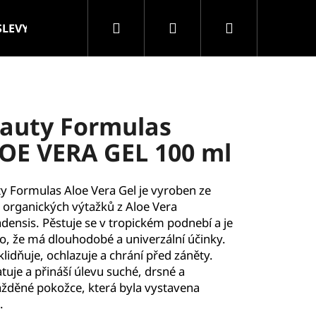
Hledat
Přihlášení
Nákupní
SLEVY
VELKOOBCHOD
Značky
košík
auty Formulas
OE VERA GEL 100 ml
y Formulas Aloe Vera Gel je vyroben ze
organických výtažků z Aloe Vera
densis. Pěstuje se v tropickém podnebí a je
, že má dlouhodobé a univerzální účinky.
zklidňuje, ochlazuje a chrání před záněty.
tuje a přináší úlevu suché, drsné a
žděné pokožce, která byla vystavena
.
ROLLER MASÁŽNÍ