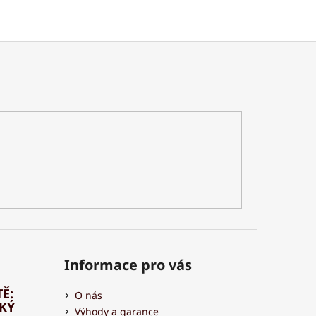
Informace pro vás
Ě:
O nás
HKÝ
Výhody a garance