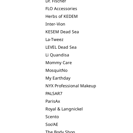
Dr. Fischer
FLO Accessories
Herbs of KEDEM
Inter-Vion
KESEM Dead Sea
La-Tweez
LEVEL Dead Sea
Li Quandisa
Mommy Care
MosquitNo
My Earthday
NYX Professional Makeup
PALSAR7
ParisAx
Royal & Langnickel
Scento
Soo'AE
The Body Shop