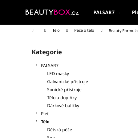
K
Přejít
na
o
PALSAR7
Pl
obsah
Zpět
Zpět
š
do
do
í
Domů
Tělo
Péče o tělo
Beauty Formula
k
obchodu
obchodu
P
o
Kategorie
Přeskočit
s
kategorie
t
PALSAR7
r
LED masky
a
Galvanické přístroje
n
Sonické přístroje
n
Tělo a doplňky
í
Dárkové balíčky
p
Pleť
a
Tělo
n
Dětská péče
PALSAR7 CESTOVNÍ KOSMETICKÁ SADA
e
Spa