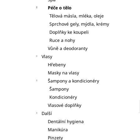
S DÁVKOVAČI 7KS
l
Péče o tělo
125 Kč
Tělová másla, mléka, oleje
Sprchové gely, mýdla, krémy
Doplňky ke koupeli
Ruce a nohy
Vůně a deodoranty
Vlasy
Hřebeny
Masky na vlasy
Šampony a kondicionéry
Šampony
Kondicionéry
Vlasové doplňky
Další
Dentální hygiena
Manikúra
Pinzety