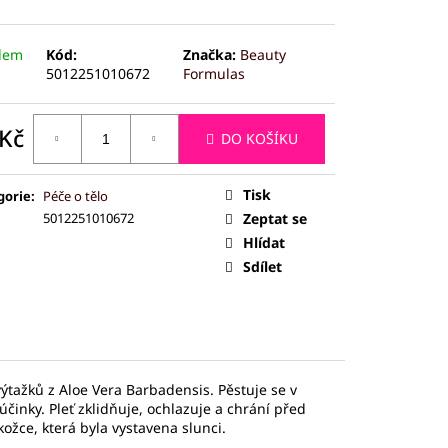
ČEJ (JADEIT)
dem
Kód:
Značka:
Beauty
5012251010672
Formulas
 Kč
DO KOŠÍKU
ná
:
Tisk
gorie
:
Péče o tělo
5012251010672
Zeptat se
Hlídat
Sdílet
ýtažků z Aloe Vera Barbadensis. Pěstuje se v
inky. Pleť zklidňuje, ochlazuje a chrání před
ožce, která byla vystavena slunci.