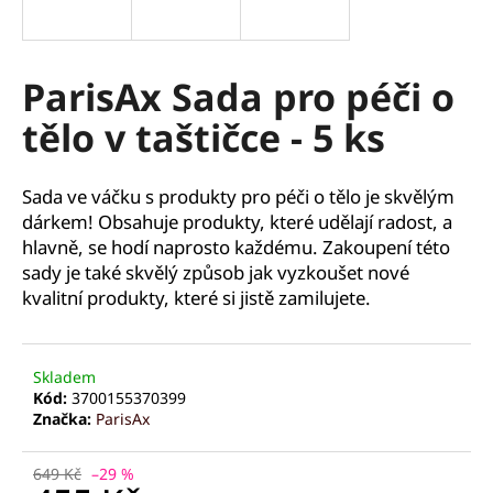
a
j
í
ParisAx Sada pro péči o
t
tělo v taštičce - 5 ks
?
Sada ve váčku s produkty pro péči o tělo je skvělým
dárkem! Obsahuje produkty, které udělají radost, a
hlavně, se hodí naprosto každému. Zakoupení této
HLEDAT
sady je také skvělý způsob jak vyzkoušet nové
kvalitní produkty, které si jistě zamilujete.
D
o
Skladem
p
Kód:
3700155370399
Značka:
ParisAx
o
r
u
649 Kč
–29 %