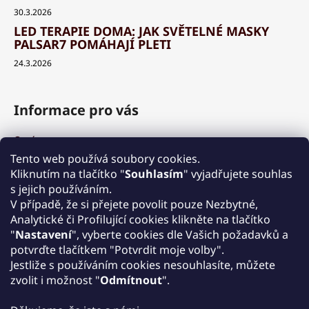
30.3.2026
LED TERAPIE DOMA: JAK SVĚTELNÉ MASKY
PALSAR7 POMÁHAJÍ PLETI
24.3.2026
Informace pro vás
O nás
Výhody a garance
Tento web používá soubory cookies.
Množstevní slevy
Kliknutím na tlačítko "
Souhlasím
" vyjadřujete souhlas
Způsob nákupu a dopravy
s jejich používáním.
Reklamace
V případě, že si přejete povolit pouze Nezbytné,
Analytické či Profilující cookies klikněte na tlačítko
Obchodní podmínky
"
Nastavení
", vyberte cookies dle Vašich požadavků a
Podmínky ochrany osobních údajů
potvrďte tlačítkem "Potvrdit moje volby".
Kontakt
Jestliže s používáním cookies nesouhlasíte, můžete
Zpětný odběr elektrozařízení
zvolit i možnost "
Odmítnout
".