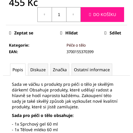
455 Kč
č
u
Měrná
j
DO KOŠÍKU
cena:
e
m
e
Zeptat se
Hlídat
Sdílet
Kategorie
:
Péče o tělo
PALSAR7
EAN
:
3700155370399
CESTOVNÍ
MANIKÚRNÍ
SADA
Popis
Diskuze
Značka
Ostatní informace
5
KS
175
Sada ve váčku s produkty pro péči o tělo je skvělým
Kč
dárkem! Obsahuje produkty, které udělají radost a
hlavně se hodí naprosto každému. Zakoupení této
sady je také skvělý způsob jak vyzkoušet nové kvalitní
produkty, které si jistě zamilujete.
Sada pro péči o tělo obsahuje:
- 1x Sprchový gel 60 ml
- 1x Tělové mléko 60 ml