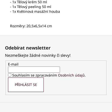
- 1x Tělový krém 50 ml
- 1x Tělový peeling 50 ml
- 1x Květinová masážní houba
Rozměry: 20,5x6,5x14 cm
Z
á
Odebírat newsletter
p
Nezmeškejte žádné novinky či slevy!
a
t
E-mail
í
Souhlasím se zpracováním
Osobních údajů
.
PŘIHLÁSIT SE