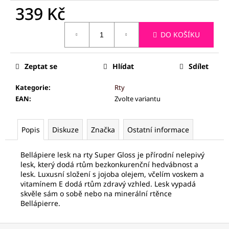
č
339 Kč
u
j
Měrná
e
DO KOŠÍKU
cena:
m
e
Zeptat se
Hlídat
Sdílet
PALSAR7
Kategorie
:
Rty
CESTOVNÍ
EAN
:
Zvolte variantu
MANIKÚRNÍ
SADA
5
Popis
Diskuze
Značka
Ostatní informace
KS
175
Kč
Bellápiere lesk na rty Super Gloss je přírodní nelepivý
lesk, který dodá rtům bezkonkurenční hedvábnost a
lesk. Luxusní složení s jojoba olejem, včelím voskem a
vitamínem E dodá rtům zdravý vzhled. Lesk vypadá
skvěle sám o sobě nebo na minerální rtěnce
Bellápierre.