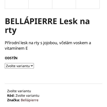
a
j
í
BELLÁPIERRE Lesk na
t
rty
?
Přírodní lesk na rty s jojobou, včelám voskem a
vitamínem E
HLEDAT
ODSTÍN
D
o
p
Zvolte variantu
o
Kód:
Zvolte variantu
r
Značka:
Bellápierre
u