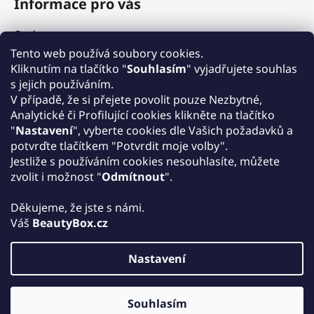
Informace pro vás
O nás
Výhody a garance
Tento web používá soubory cookies.
Množstevní slevy
Kliknutím na tlačítko "
Souhlasím
" vyjadřujete souhlas
Způsob nákupu a dopravy
s jejich používáním.
Reklamace
V případě, že si přejete povolit pouze Nezbytné,
Analytické či Profilující cookies klikněte na tlačítko
Obchodní podmínky
"
Nastavení
", vyberte cookies dle Vašich požadavků a
Podmínky ochrany osobních údajů
potvrďte tlačítkem "Potvrdit moje volby".
Kontakt
Jestliže s používáním cookies nesouhlasíte, můžete
Zpětný odběr elektrozařízení
zvolit i možnost "
Odmítnout
".
Děkujeme, že jste s námi.
Váš
BeautyBox.cz
Nastavení
Vytvořil Shoptet
Copyright 2026
Beautybox.cz
. Všechna práva vyhrazena.
Souhlasím
Upravit nastavení cookies