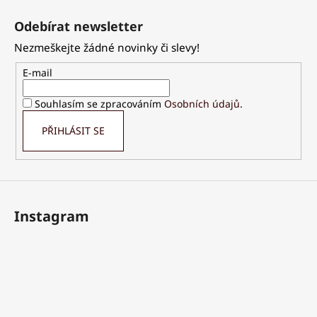
Z
á
Odebírat newsletter
p
Nezmeškejte žádné novinky či slevy!
a
t
E-mail
í
Souhlasím se zpracováním
Osobních údajů
.
PŘIHLÁSIT SE
Instagram