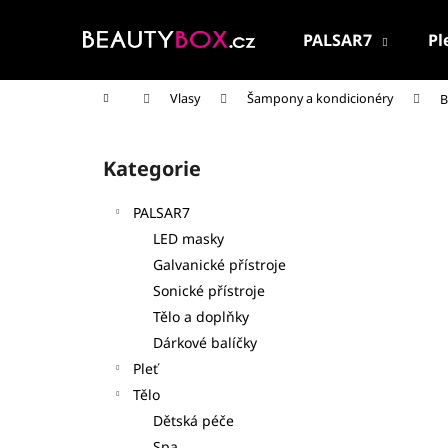
K
Přejít
na
o
PALSAR7
Pl
obsah
Zpět
Zpět
š
do
do
í
Domů
Vlasy
Šampony a kondicionéry
B
k
obchodu
obchodu
P
o
Kategorie
Přeskočit
s
kategorie
t
PALSAR7
r
LED masky
a
Galvanické přístroje
n
Sonické přístroje
n
Tělo a doplňky
í
Dárkové balíčky
p
Pleť
a
Tělo
n
Dětská péče
PALSAR7 CESTOVNÍ KOSMETICKÁ SADA
e
Spa