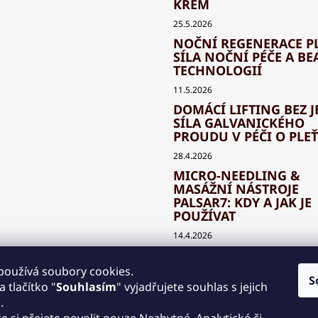
KRÉM
25.5.2026
NOČNÍ REGENERACE PL
SÍLA NOČNÍ PÉČE A BE
TECHNOLOGIÍ
11.5.2026
DOMÁCÍ LIFTING BEZ J
SÍLA GALVANICKÉHO
PROUDU V PÉČI O PLEŤ
28.4.2026
MICRO-NEEDLING &
MASÁŽNÍ NÁSTROJE
PALSAR7: KDY A JAK JE
POUŽÍVAT
14.4.2026
JAK SPRÁVNĚ KOMBIN
BEAUTY TECHNOLOGIE
používá soubory cookies.
S
KLASICKOU KOSMETIK
 tlačítko "
Souhlasím
" vyjadřujete souhlas s jejich
.
30.3.2026