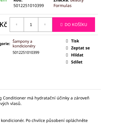
ČEJ (JADEIT)
5012251010399
Formulas
 Kč
DO KOŠÍKU
ná
:
Tisk
Šampony a
gorie
:
kondicionéry
Zeptat se
5012251010399
Hlídat
Sdílet
g Conditioner má hydratační účinky a zároveň
vých vlasů.
kondicionér. Po chvilce působení opláchněte