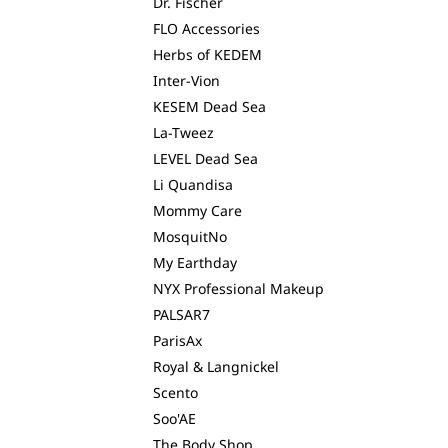
Dr. Fischer
FLO Accessories
Herbs of KEDEM
Inter-Vion
KESEM Dead Sea
La-Tweez
LEVEL Dead Sea
Li Quandisa
Mommy Care
MosquitNo
My Earthday
NYX Professional Makeup
PALSAR7
ParisAx
Royal & Langnickel
Scento
Soo'AE
The Body Shop