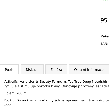
5 KS
VÁLEČEK NA OBLI
175 Kč
789 Kč
95
Měr
cena
Kate
EAN
:
Popis
Diskuze
Značka
Ostatní informace
Vyživující kondicionér Beauty Formulas Tea Tree Deep Nourishin
vyživuje a stimuluje pokožku hlavy. Obnovuje přirozený lesk zdra
Objem: 200 ml
Použití: Do mokrých vlasů umytých šamponem jemně vmasírujte 
vodou.