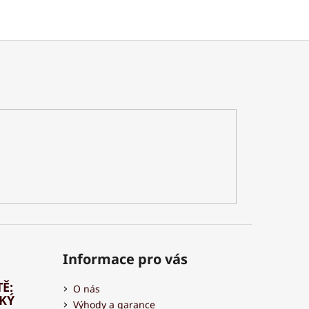
Informace pro vás
Ě:
O nás
HKÝ
Výhody a garance