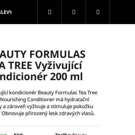
Hledat
Přihlášení
Nákupní
SLEVY
VELKOOBCHOD
Značky
košík
AUTY FORMULAS
A TREE Vyživující
ndicionér 200 ml
ující kondicionér Beauty Formulas Tea Tree
Nourishing Conditioner má hydratační
y a zároveň vyživuje a stimuluje pokožku
. Obnovuje přirozený lesk zdravých vlasů.
ROLLER MASÁŽNÍ
dem
Kód:
Značka:
Beauty