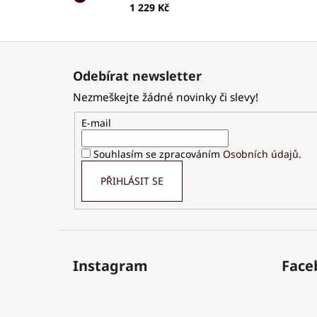
1 229 Kč
Z
á
Odebírat newsletter
p
Nezmeškejte žádné novinky či slevy!
a
t
E-mail
í
Souhlasím se zpracováním
Osobních údajů
.
PŘIHLÁSIT SE
Instagram
Face