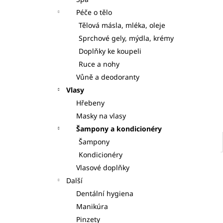
S DÁVKOVAČI 7KS
l
Péče o tělo
125 Kč
Tělová másla, mléka, oleje
Sprchové gely, mýdla, krémy
Doplňky ke koupeli
Ruce a nohy
Vůně a deodoranty
Vlasy
Hřebeny
Masky na vlasy
Šampony a kondicionéry
Šampony
Kondicionéry
Vlasové doplňky
Další
Dentální hygiena
Manikúra
Pinzety