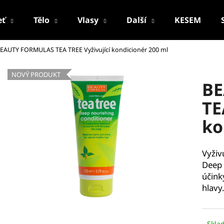
eť
Tělo
Vlasy
Další
KESEM
EAUTY FORMULAS TEA TREE Vyživující kondicionér 200 ml
Co potřebujete najít?
NOVÝ PRODUKT
BE
HLEDAT
TE
ko
Doporučujeme
Vyživ
Deep 
účink
hlavy
PALSAR7 CESTOVNÍ MANIKÚRNÍ SADA
PALSAR7 FACE-
Skla