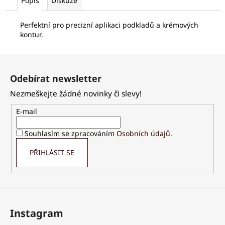
č
Popis
Diskuze
u
j
Perfektní pro precizní aplikaci podkladů a krémových
e
kontur.
m
e
Z
á
Odebírat newsletter
p
PALSAR7
Nezmeškejte žádné novinky či slevy!
CESTOVNÍ
a
KOSMETICKÁ
t
SADA
E-mail
S
í
DÁVKOVAČI
Souhlasím se zpracováním
Osobních údajů
.
7KS
125
PŘIHLÁSIT SE
Kč
Instagram