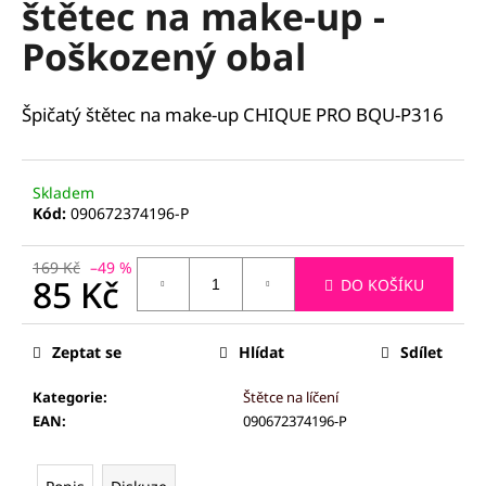
štětec na make-up -
a
Poškozený obal
j
í
t
Špičatý štětec na make-up CHIQUE PRO BQU-P316
?
Skladem
Kód:
090672374196-P
HLEDAT
169 Kč
–49 %
85 Kč
DO KOŠÍKU
Měrná
cena:
D
Zeptat se
Hlídat
Sdílet
o
p
Kategorie
:
Štětce na líčení
o
EAN
:
090672374196-P
r
u