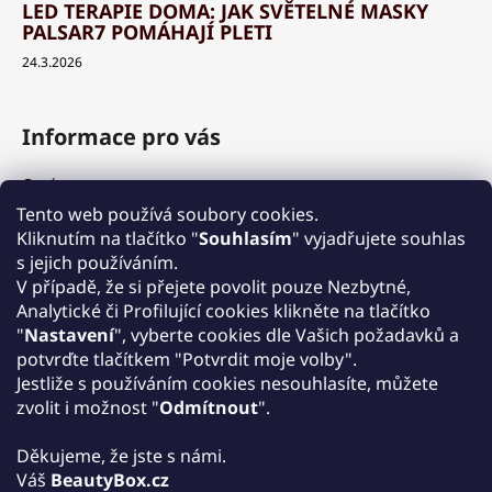
LED TERAPIE DOMA: JAK SVĚTELNÉ MASKY
PALSAR7 POMÁHAJÍ PLETI
24.3.2026
Informace pro vás
O nás
Výhody a garance
Tento web používá soubory cookies.
Množstevní slevy
Kliknutím na tlačítko "
Souhlasím
" vyjadřujete souhlas
Způsob nákupu a dopravy
s jejich používáním.
Reklamace
V případě, že si přejete povolit pouze Nezbytné,
Analytické či Profilující cookies klikněte na tlačítko
Obchodní podmínky
"
Nastavení
", vyberte cookies dle Vašich požadavků a
Podmínky ochrany osobních údajů
potvrďte tlačítkem "Potvrdit moje volby".
Kontakt
Jestliže s používáním cookies nesouhlasíte, můžete
Zpětný odběr elektrozařízení
zvolit i možnost "
Odmítnout
".
Děkujeme, že jste s námi.
Váš
BeautyBox.cz