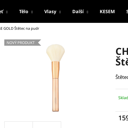
eť
Tělo
Vlasy
Další
KESEM
E GOLD Štětec na pudr
Co potřebujete najít?
NOVÝ PRODUKT
CH
HLEDAT
Št
Štěte
Doporučujeme
Skla
15
PALSAR7 CESTOVNÍ MANIKÚRNÍ SADA
PALSAR7 FACE-
Měr