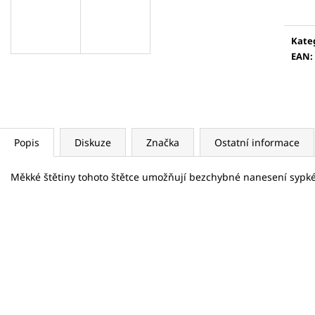
5 KS
VÁLEČEK NA OBLI
cena
175 Kč
789 Kč
Kate
EAN
:
Popis
Diskuze
Značka
Ostatní informace
Měkké štětiny tohoto štětce umožňují bezchybné nanesení sypké