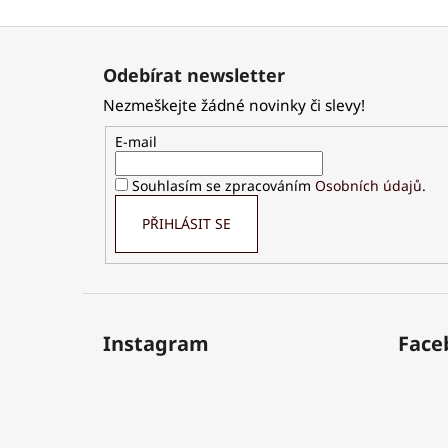
Z
á
Odebírat newsletter
p
Nezmeškejte žádné novinky či slevy!
a
t
E-mail
í
Souhlasím se zpracováním
Osobních údajů
.
PŘIHLÁSIT SE
Instagram
Face