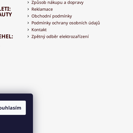
Způsob nákupu a dopravy
ETI:
Reklamace
AUTY
Obchodní podmínky
Podmínky ochrany osobních údajů
Kontakt
EHEL:
Zpětný odběr elektrozařízení
OVAT
 S
ouhlasím
OU?
K
AR7