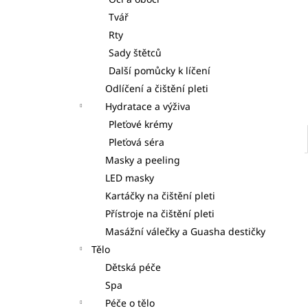
S DÁVKOVAČI 7KS
l
Tvář
125 Kč
Rty
Sady štětců
Další pomůcky k líčení
Odlíčení a čištění pleti
Hydratace a výživa
Pleťové krémy
Pleťová séra
Masky a peeling
LED masky
Kartáčky na čištění pleti
Přístroje na čištění pleti
Masážní válečky a Guasha destičky
Tělo
Dětská péče
Spa
Péče o tělo