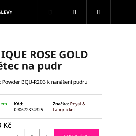
Hledat
Přihlášení
Nákupní
SLEVY
VELKOOBCHOD
Značky
košík
IQUE ROSE GOLD
ětec na pudr
c Powder BQU-R203 k nanášení pudru
dem
Kód:
Značka:
Royal &
090672374325
Langnickel
9 Kč
ROLLER MASÁŽNÍ
ná