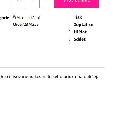
DO KOŠÍKU
ČEJ (JADEIT)
:
Tisk
gorie
:
Štětce na líčení
090672374325
Zeptat se
Hlídat
Sdílet
ho či lisovaného kosmetického pudru na obličej.