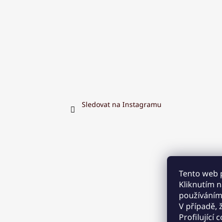
Sledovat na Instagramu
Tento web 
Kliknutím na
používáním
V případě, 
Profilující 