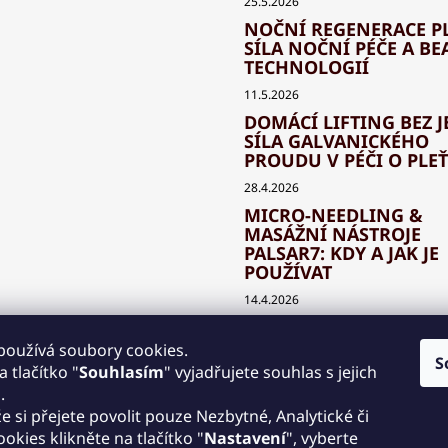
25.5.2026
NOČNÍ REGENERACE PL
SÍLA NOČNÍ PÉČE A BE
TECHNOLOGIÍ
11.5.2026
DOMÁCÍ LIFTING BEZ J
SÍLA GALVANICKÉHO
PROUDU V PÉČI O PLEŤ
28.4.2026
MICRO-NEEDLING &
MASÁŽNÍ NÁSTROJE
PALSAR7: KDY A JAK JE
POUŽÍVAT
14.4.2026
JAK SPRÁVNĚ KOMBIN
BEAUTY TECHNOLOGIE
používá soubory cookies.
S
KLASICKOU KOSMETIK
 tlačítko "
Souhlasím
" vyjadřujete souhlas s jejich
.
30.3.2026
že si přejete povolit pouze Nezbytné, Analytické či
LED TERAPIE DOMA: JA
cookies klikněte na tlačítko "
Nastavení
", vyberte
SVĚTELNÉ MASKY PALS