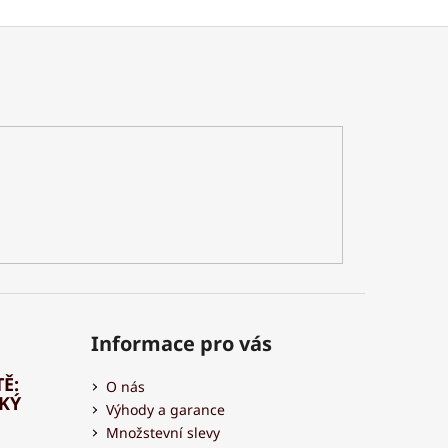
Informace pro vás
Ě:
O nás
HKÝ
Výhody a garance
Množstevní slevy