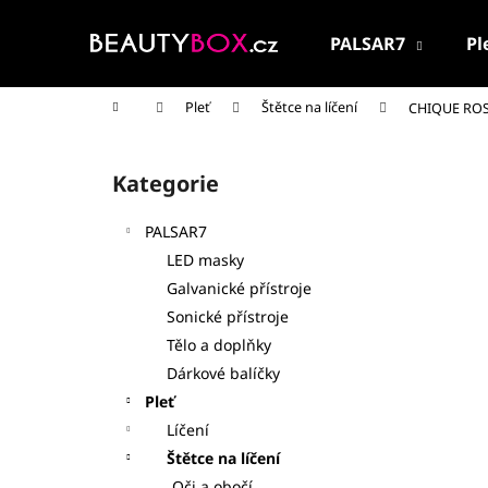
K
Přejít
na
o
PALSAR7
Pl
obsah
Zpět
Zpět
š
do
do
í
Domů
Pleť
Štětce na líčení
CHIQUE ROS
k
obchodu
obchodu
P
o
Kategorie
Přeskočit
s
kategorie
t
PALSAR7
r
LED masky
a
Galvanické přístroje
n
Sonické přístroje
n
Tělo a doplňky
í
Dárkové balíčky
p
Pleť
a
Líčení
n
Štětce na líčení
PALSAR7 CESTOVNÍ KOSMETICKÁ SADA
e
Oči a obočí