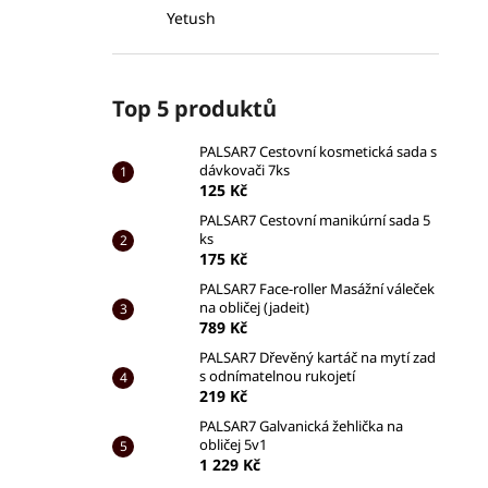
Yetush
Top 5 produktů
PALSAR7 Cestovní kosmetická sada s
dávkovači 7ks
125 Kč
PALSAR7 Cestovní manikúrní sada 5
ks
175 Kč
PALSAR7 Face-roller Masážní váleček
na obličej (jadeit)
789 Kč
PALSAR7 Dřevěný kartáč na mytí zad
s odnímatelnou rukojetí
219 Kč
PALSAR7 Galvanická žehlička na
obličej 5v1
1 229 Kč