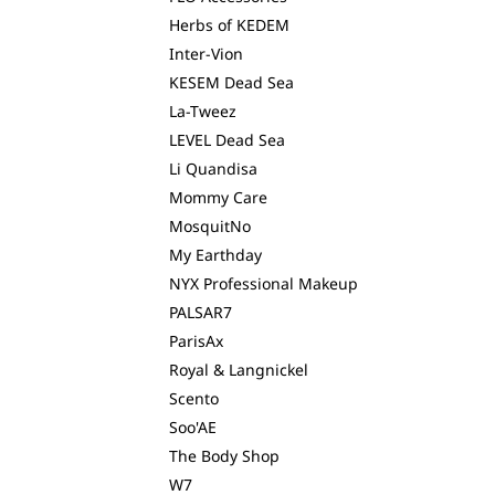
Herbs of KEDEM
Inter-Vion
KESEM Dead Sea
La-Tweez
LEVEL Dead Sea
Li Quandisa
Mommy Care
MosquitNo
My Earthday
NYX Professional Makeup
PALSAR7
ParisAx
Royal & Langnickel
Scento
Soo'AE
The Body Shop
W7