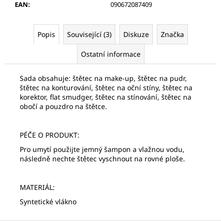
č
EAN
:
090672087409
u
j
e
Popis
Související (3)
Diskuze
Značka
m
Ostatní informace
e
Sada obsahuje: štětec na make-up, štětec na pudr,
PALSAR7
štětec na konturování, štětec na oční stíny, štětec na
FACE-
korektor, flat smudger, štětec na stínování, štětec na
ROLLER
obočí a pouzdro na štětce.
MASÁŽNÍ
VÁLEČEK
NA
OBLIČEJ
PÉČE O PRODUKT:
(JADEIT)
Pro umytí použijte jemný šampon a vlažnou vodu,
789
následně nechte štětec vyschnout na rovné ploše.
Kč
MATERIÁL:
Syntetické vlákno