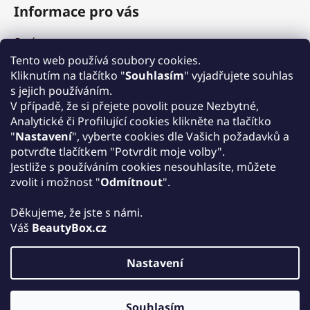
Informace pro vás
O nás
Výhody a garance
Tento web používá soubory cookies.
Množstevní slevy
Kliknutím na tlačítko "
Souhlasím
" vyjadřujete souhlas
Způsob nákupu a dopravy
s jejich používáním.
Reklamace
V případě, že si přejete povolit pouze Nezbytné,
Analytické či Profilující cookies klikněte na tlačítko
Obchodní podmínky
"
Nastavení
", vyberte cookies dle Vašich požadavků a
Podmínky ochrany osobních údajů
potvrďte tlačítkem "Potvrdit moje volby".
Kontakt
Jestliže s používáním cookies nesouhlasíte, můžete
Zpětný odběr elektrozařízení
zvolit i možnost "
Odmítnout
".
Děkujeme, že jste s námi.
Váš
BeautyBox.cz
Nastavení
Vytvořil Shoptet
Copyright 2026
Beautybox.cz
. Všechna práva vyhrazena.
Souhlasím
Upravit nastavení cookies