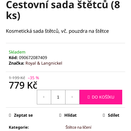
Cestovní sada štětců (8
a
ks)
j
í
t
Kosmetická sada štětců, vč. pouzdra na štětce
?
Skladem
Kód:
090672087409
Značka:
Royal & Langnickel
HLEDAT
1 199 Kč
–35 %
779 Kč
Měrná
D
DO KOŠÍKU
cena:
o
p
o
Zeptat se
Hlídat
Sdílet
r
u
Kategorie
:
Štětce na líčení