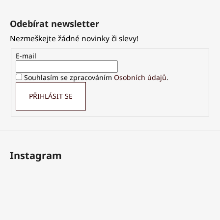
Z
á
Odebírat newsletter
p
Nezmeškejte žádné novinky či slevy!
a
t
E-mail
í
Souhlasím se zpracováním
Osobních údajů
.
PŘIHLÁSIT SE
Instagram