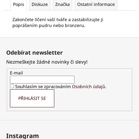
č
Popis
Diskuze
Značka
Ostatní informace
u
j
Zakončete líčení vaší tváře a zastabilizujte ji
e
poprášením pudru nebo bronzeru.
m
e
Z
á
Odebírat newsletter
PALSAR7
p
DŘEVĚNÝ
Nezmeškejte žádné novinky či slevy!
a
KARTÁČ
NA
t
E-mail
MYTÍ
í
ZAD
S
Souhlasím se zpracováním
Osobních údajů
.
ODNÍMATELNOU
RUKOJETÍ
PŘIHLÁSIT SE
219
Kč
Instagram