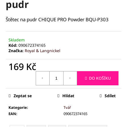
pudr
a
j
Štětec na pudr CHIQUE PRO Powder BQU-P303
í
t
?
Skladem
Kód:
090672374165
Značka:
Royal & Langnickel
169 Kč
HLEDAT
Měrná
DO KOŠÍKU
cena:
D
Zeptat se
Hlídat
Sdílet
o
p
Kategorie
:
Tvář
o
EAN
:
090672374165
r
u