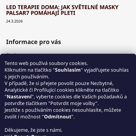
LED TERAPIE DOMA: JAK SVĚTELNÉ MASKY
PALSAR7 POMÁHAJÍ PLETI
24.3.2026
Informace pro vás
O nás
Výhody a garance
Tento web používá soubory cookies.
Množstevní slevy
Kliknutím na tlačítko "
Souhlasím
" vyjadřujete souhlas
Způsob nákupu a dopravy
s jejich používáním.
Reklamace
V případě, že si přejete povolit pouze Nezbytné,
Analytické či Profilující cookies klikněte na tlačítko
Obchodní podmínky
"
Nastavení
", vyberte cookies dle Vašich požadavků a
Podmínky ochrany osobních údajů
potvrďte tlačítkem "Potvrdit moje volby".
Kontakt
Jestliže s používáním cookies nesouhlasíte, můžete
Zpětný odběr elektrozařízení
zvolit i možnost "
Odmítnout
".
Děkujeme, že jste s námi.