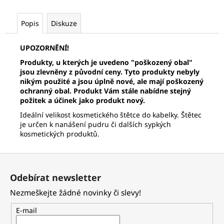
č
u
j
Popis
Diskuze
e
m
UPOZORNĚNÍ!
e
Produkty, u kterých je uvedeno "poškozený obal"
jsou zlevněny z původní ceny. Tyto produkty nebyly
nikým použité a jsou úplně nové, ale mají poškozený
PALSAR7
ochranný obal.
Produkt Vám stále nabídne stejný
GALVANICKÁ
požitek a účinek jako produkt nový.
ŽEHLIČKA
NA
Ideální velikost kosmetického štětce do kabelky. Štětec
OBLIČEJ
je určen k nanášení pudru či dalších sypkých
5V1
kosmetických produktů.
1
229
Z
Kč
á
Odebírat newsletter
p
Nezmeškejte žádné novinky či slevy!
a
t
E-mail