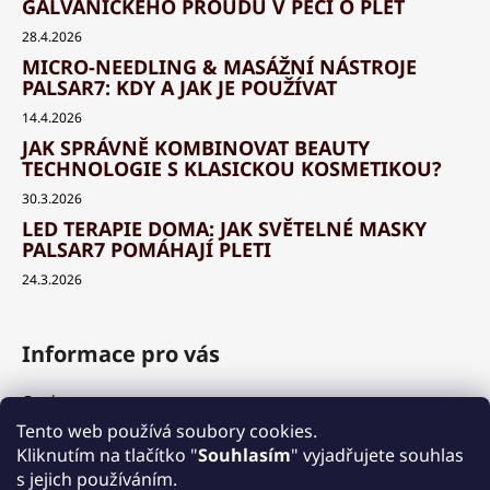
GALVANICKÉHO PROUDU V PÉČI O PLEŤ
28.4.2026
MICRO-NEEDLING & MASÁŽNÍ NÁSTROJE
PALSAR7: KDY A JAK JE POUŽÍVAT
14.4.2026
JAK SPRÁVNĚ KOMBINOVAT BEAUTY
TECHNOLOGIE S KLASICKOU KOSMETIKOU?
30.3.2026
LED TERAPIE DOMA: JAK SVĚTELNÉ MASKY
PALSAR7 POMÁHAJÍ PLETI
24.3.2026
Informace pro vás
O nás
Výhody a garance
Tento web používá soubory cookies.
Množstevní slevy
Kliknutím na tlačítko "
Souhlasím
" vyjadřujete souhlas
Způsob nákupu a dopravy
s jejich používáním.