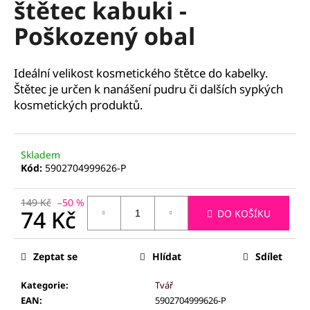
štětec kabuki -
a
Poškozený obal
j
í
t
Ideální velikost kosmetického štětce do kabelky.
?
Štětec je určen k nanášení pudru či dalších sypkých
kosmetických produktů.
Skladem
HLEDAT
Kód:
5902704999626-P
149 Kč
–50 %
74 Kč
DO KOŠÍKU
D
o
Měrná
p
cena:
Zeptat se
Hlídat
Sdílet
o
r
Kategorie
:
Tvář
u
EAN
:
5902704999626-P