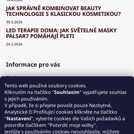
JAK SPRÁVNĚ KOMBINOVAT BEAUTY
TECHNOLOGIE S KLASICKOU KOSMETIKOU?
30.3.2026
LED TERAPIE DOMA: JAK SVĚTELNÉ MASKY
PALSAR7 POMÁHAJÍ PLETI
24.3.2026
Informace pro vás
O nás
Výhody a garance
Tento web používá soubory cookies.
Množstevní slevy
Kliknutím na tlačítko "
Souhlasím
" vyjadřujete souhlas
Způsob nákupu a dopravy
s jejich používáním.
Reklamace
V případě, že si přejete povolit pouze Nezbytné,
Analytické či Profilující cookies klikněte na tlačítko
Obchodní podmínky
"
Nastavení
", vyberte cookies dle Vašich požadavků a
Podmínky ochrany osobních údajů
potvrďte tlačítkem "Potvrdit moje volby".
Kontakt
Jestliže s používáním cookies nesouhlasíte, můžete
Zpětný odběr elektrozařízení