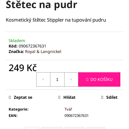
Štětec na pudr
a
j
Kosmetický štětec Stippler na tupování pudru
í
t
?
Skladem
Kód:
090672367631
Značka:
Royal & Langnickel
249 Kč
HLEDAT
Měrná
DO KOŠÍKU
cena:
D
Zeptat se
Hlídat
Sdílet
o
p
Kategorie
:
Tvář
o
EAN
:
090672367631
r
u