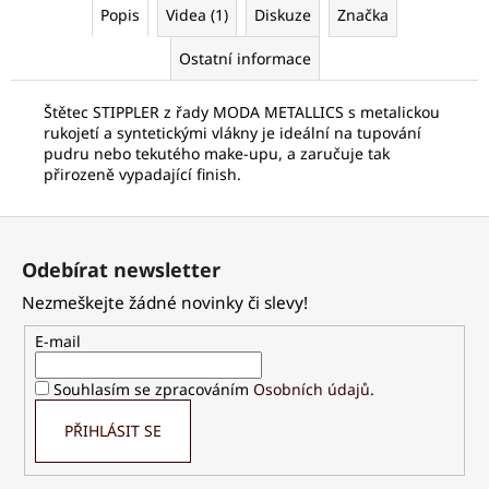
č
Popis
Videa (1)
Diskuze
Značka
u
j
Ostatní informace
e
m
Štětec STIPPLER z řady MODA METALLICS s metalickou
e
rukojetí a syntetickými vlákny je ideální na tupování
pudru nebo tekutého make-upu, a zaručuje tak
přirozeně vypadající finish.
PALSAR7
CESTOVNÍ
Z
MANIKÚRNÍ
SADA
á
5
Odebírat newsletter
p
KS
Nezmeškejte žádné novinky či slevy!
a
175
Kč
t
E-mail
í
Souhlasím se zpracováním
Osobních údajů
.
PŘIHLÁSIT SE