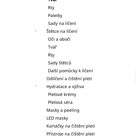
S DÁVKOVAČI 7KS
l
Rty
125 Kč
Paletky
Sady na líčení
Štětce na líčení
Oči a obočí
Tvář
Rty
Sady štětců
Další pomůcky k líčení
Odlíčení a čištění pleti
Hydratace a výživa
Pleťové krémy
Pleťová séra
Masky a peeling
LED masky
Kartáčky na čištění pleti
Přístroje na čištění pleti