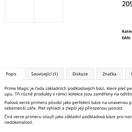
5 KS
VÁLEČEK NA OBLI
20
175 Kč
789 Kč
Měr
cena
Kate
EAN
:
Popis
Související (1)
Diskuze
Značka
Prime Magic je řada základních podkladových bází, které pleť pe
upu. Tři různé produkty v rámci kolekce jsou zaměřeny na odlišné
Fialová verze primeru působí jako perfektní báze na unavenou p
sebemenší záře. Pleť vyhladí a zlepší její přirozenou jasnost.
Čirá verze primeru slouží jako základní podkladová báze pro normá
nedokonalostí.