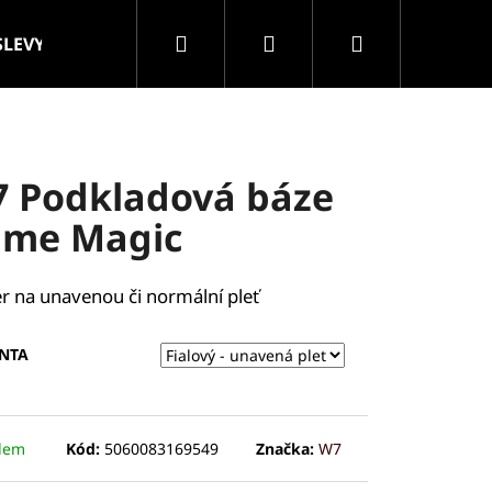
Hledat
Přihlášení
Nákupní
SLEVY
VELKOOBCHOD
Značky
košík
 Podkladová báze
ime Magic
r na unavenou či normální pleť
NTA
dem
Kód:
5060083169549
Značka:
W7
ROLLER MASÁŽNÍ