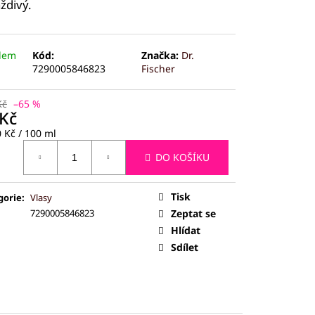
ČEJ (JADEIT)
ždivý.
dem
Kód:
Značka:
Dr.
7290005846823
Fischer
Kč
–65 %
 Kč
ná
 Kč / 100 ml
:
DO KOŠÍKU
Tisk
gorie
:
Vlasy
7290005846823
Zeptat se
Hlídat
Sdílet