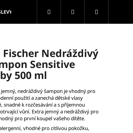
Hledat
Přihlášení
Nákupní
SLEVY
VELKOOBCHOD
Značky
košík
. Fischer Nedráždivý
mpon Sensitive
by 500 ml
 jemný, nedráždivý šampon je vhodný pro
denní použití a zanechá dětské vlasy
, snadné k rozčesávání a s příjemnou
otrvající vůní. Extra jemný a nedráždivý pro
vhodný pro první koupel vašeho dítěte.
lergenní, vhodné pro citlivou pokožku,
ROLLER MASÁŽNÍ