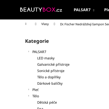
K
Přejít
na
o
PALSAR7
Pl
obsah
Zpět
Zpět
š
do
do
í
Domů
Vlasy
Dr. Fischer Nedráždivý šampon Sen
k
obchodu
obchodu
P
o
Kategorie
Přeskočit
s
kategorie
t
PALSAR7
r
LED masky
a
Galvanické přístroje
n
Sonické přístroje
n
Tělo a doplňky
í
Dárkové balíčky
p
Pleť
a
Tělo
n
Dětská péče
PALSAR7 CESTOVNÍ KOSMETICKÁ SADA
e
Spa