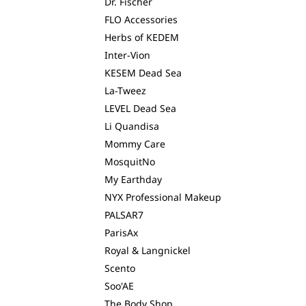
Dr. Fischer
FLO Accessories
Herbs of KEDEM
Inter-Vion
KESEM Dead Sea
La-Tweez
LEVEL Dead Sea
Li Quandisa
Mommy Care
MosquitNo
My Earthday
NYX Professional Makeup
PALSAR7
ParisAx
Royal & Langnickel
Scento
Soo'AE
The Body Shop