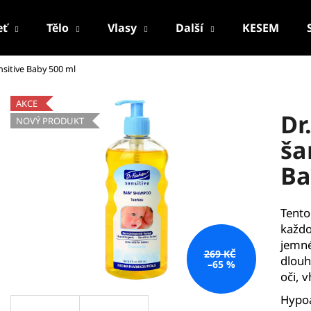
eť
Tělo
Vlasy
Další
KESEM
sitive Baby 500 ml
Co potřebujete najít?
AKCE
Dr
NOVÝ PRODUKT
HLEDAT
ša
Ba
Doporučujeme
Tento
každo
jemné
269 KČ
dlouh
–65 %
oči, 
Hypoa
PALSAR7 CESTOVNÍ MANIKÚRNÍ SADA
PALSAR7 FACE-