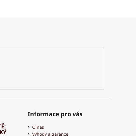
Informace pro vás
Ě:
O nás
HKÝ
Výhody a garance