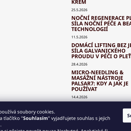
KRÉM
25.5.2026
NOČNÍ REGENERACE PL
SÍLA NOČNÍ PÉČE A BE
TECHNOLOGIÍ
11.5.2026
DOMÁCÍ LIFTING BEZ J
SÍLA GALVANICKÉHO
PROUDU V PÉČI O PLEŤ
28.4.2026
MICRO-NEEDLING &
MASÁŽNÍ NÁSTROJE
PALSAR7: KDY A JAK JE
POUŽÍVAT
14.4.2026
JAK SPRÁVNĚ KOMBIN
BEAUTY TECHNOLOGIE
používá soubory cookies.
S
KLASICKOU KOSMETIK
 tlačítko "
Souhlasím
" vyjadřujete souhlas s jejich
.
30.3.2026