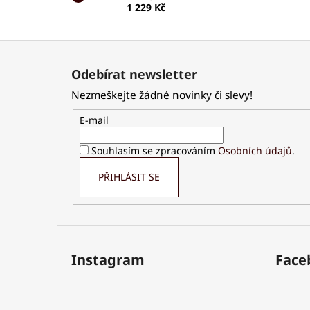
1 229 Kč
Z
á
Odebírat newsletter
p
Nezmeškejte žádné novinky či slevy!
a
t
E-mail
í
Souhlasím se zpracováním
Osobních údajů
.
PŘIHLÁSIT SE
Instagram
Face