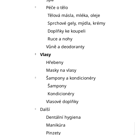
S DÁVKOVAČI 7KS
l
Péče o tělo
125 Kč
Tělová másla, mléka, oleje
Sprchové gely, mýdla, krémy
Doplňky ke koupeli
Ruce a nohy
Vůně a deodoranty
Vlasy
Hřebeny
Masky na vlasy
Šampony a kondicionéry
Šampony
Kondicionéry
Vlasové doplňky
Další
Dentální hygiena
Manikúra
Pinzety