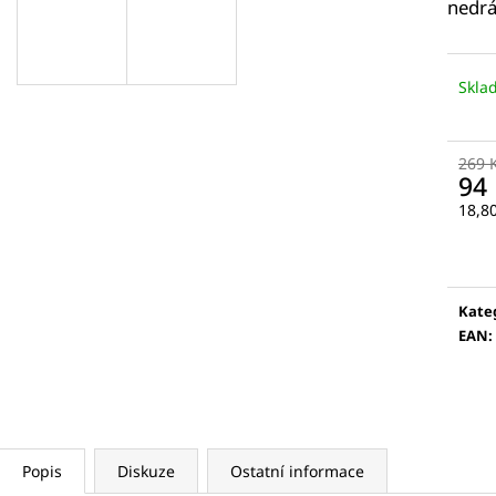
5 KS
VÁLEČEK NA OBLI
nedrá
175 Kč
789 Kč
Skla
269 
94
Měr
18,80
cena
Kate
EAN
:
Popis
Diskuze
Ostatní informace