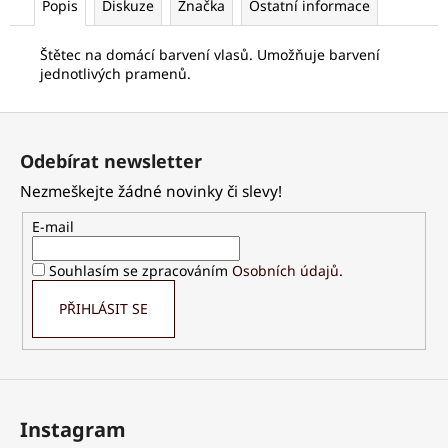
č
Popis
Diskuze
Značka
Ostatní informace
u
j
Štětec na domácí barvení vlasů. Umožňuje barvení
e
jednotlivých pramenů.
m
e
Z
á
Odebírat newsletter
p
PALSAR7
GALVANICKÁ
Nezmeškejte žádné novinky či slevy!
a
ŽEHLIČKA
t
NA
E-mail
OBLIČEJ
í
5V1
Souhlasím se zpracováním
Osobních údajů
.
1
229
PŘIHLÁSIT SE
Kč
Instagram