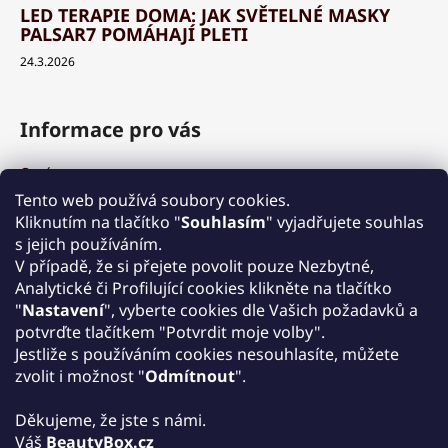
LED TERAPIE DOMA: JAK SVĚTELNÉ MASKY
PALSAR7 POMÁHAJÍ PLETI
24.3.2026
Informace pro vás
O nás
Výhody a garance
Tento web používá soubory cookies.
Množstevní slevy
Kliknutím na tlačítko "
Souhlasím
" vyjadřujete souhlas
Způsob nákupu a dopravy
s jejich používáním.
Reklamace
V případě, že si přejete povolit pouze Nezbytné,
Analytické či Profilující cookies klikněte na tlačítko
Obchodní podmínky
"
Nastavení
", vyberte cookies dle Vašich požadavků a
Podmínky ochrany osobních údajů
potvrďte tlačítkem "Potvrdit moje volby".
Kontakt
Jestliže s používáním cookies nesouhlasíte, můžete
Zpětný odběr elektrozařízení
zvolit i možnost "
Odmítnout
".
Děkujeme, že jste s námi.
Váš
BeautyBox.cz