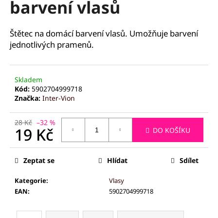
barvení vlasů
a
j
Štětec na domácí barvení vlasů. Umožňuje barvení
í
jednotlivých pramenů.
t
?
Skladem
Kód:
5902704999718
Značka:
Inter-Vion
HLEDAT
28 Kč
–32 %
19 Kč
DO KOŠÍKU
Měrná
D
cena:
Zeptat se
Hlídat
Sdílet
o
p
Kategorie
:
Vlasy
o
EAN
:
5902704999718
r
u