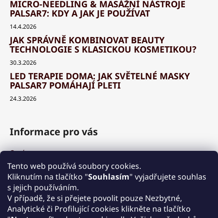
MICRO-NEEDLING & MASÁŽNÍ NÁSTROJE
PALSAR7: KDY A JAK JE POUŽÍVAT
14.4.2026
JAK SPRÁVNĚ KOMBINOVAT BEAUTY
TECHNOLOGIE S KLASICKOU KOSMETIKOU?
30.3.2026
LED TERAPIE DOMA: JAK SVĚTELNÉ MASKY
PALSAR7 POMÁHAJÍ PLETI
24.3.2026
Informace pro vás
O nás
Výhody a garance
Tento web používá soubory cookies.
Množstevní slevy
Kliknutím na tlačítko "
Souhlasím
" vyjadřujete souhlas
Způsob nákupu a dopravy
s jejich používáním.
Reklamace
V případě, že si přejete povolit pouze Nezbytné,
Analytické či Profilující cookies klikněte na tlačítko
Obchodní podmínky