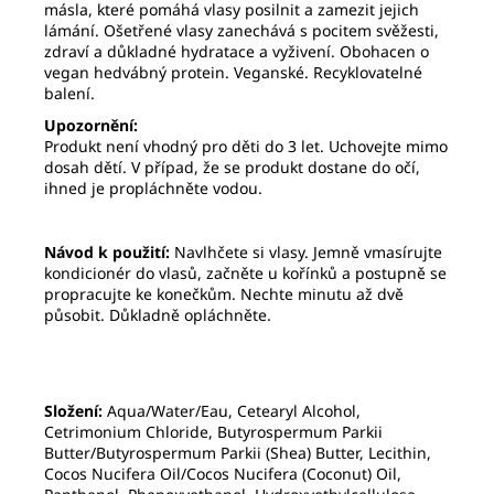
másla, které pomáhá vlasy posilnit a zamezit jejich
lámání. Ošetřené vlasy zanechává s pocitem svěžesti,
zdraví a důkladné hydratace a vyživení. Obohacen o
vegan hedvábný protein. Veganské. Recyklovatelné
balení.
Upozornění:
Produkt není vhodný pro děti do 3 let. Uchovejte mimo
dosah dětí. V případ, že se produkt dostane do očí,
ihned je propláchněte vodou.
Návod k použití:
Navlhčete si vlasy. Jemně vmasírujte
kondicionér do vlasů, začněte u kořínků a postupně se
propracujte ke konečkům. Nechte minutu až dvě
působit. Důkladně opláchněte.
Složení:
Aqua/Water/Eau, Cetearyl Alcohol,
Cetrimonium Chloride, Butyrospermum Parkii
Butter/Butyrospermum Parkii (Shea) Butter, Lecithin,
Cocos Nucifera Oil/Cocos Nucifera (Coconut) Oil,