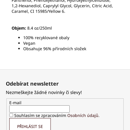
Panthenol, Phenoxyethanol, Hydroxyethylcellulose,
1,2-Hexanediol, Caprylyl Glycol, Glycerin, Citric Acid,
Caramel, CI 15985/Yellow 6.
Objem:
8.4 oz/250ml
100% recyklované obaly
Vegan
Obsahuje 96% přírodních složek
Z
á
Odebírat newsletter
p
Nezmeškejte žádné novinky či slevy!
a
t
E-mail
í
Souhlasím se zpracováním
Osobních údajů
.
PŘIHLÁSIT SE