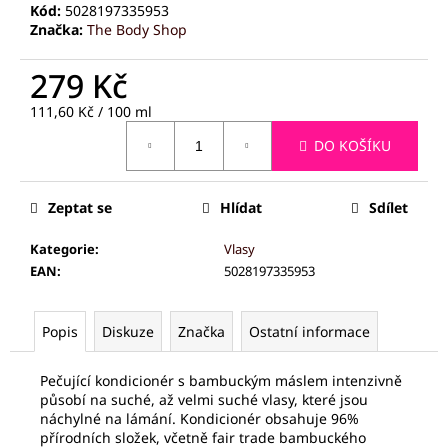
č
Kód:
5028197335953
u
Značka:
The Body Shop
j
e
279 Kč
m
e
Měrná
111,60 Kč / 100 ml
cena:
DO KOŠÍKU
PALSAR7
GALVANICKÁ
ŽEHLIČKA
Zeptat se
Hlídat
Sdílet
NA
OBLIČEJ
Kategorie
:
Vlasy
5V1
EAN
:
5028197335953
1
229
Kč
Popis
Diskuze
Značka
Ostatní informace
Pečující kondicionér s bambuckým máslem intenzivně
působí na suché, až velmi suché vlasy, které jsou
náchylné na lámání. Kondicionér obsahuje 96%
přírodních složek, včetně fair trade bambuckého