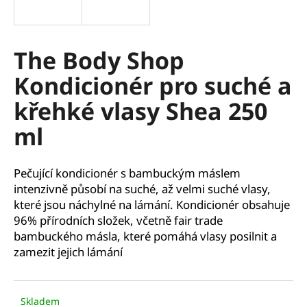
a
j
í
The Body Shop
t
Kondicionér pro suché a
?
křehké vlasy Shea 250
ml
HLEDAT
Pečující kondicionér s bambuckým máslem
intenzivně působí na suché, až velmi suché vlasy,
které jsou náchylné na lámání. Kondicionér obsahuje
D
96% přírodních složek, včetně fair trade
o
bambuckého másla, které pomáhá vlasy posilnit a
p
zamezit jejich lámání
o
r
u
Skladem